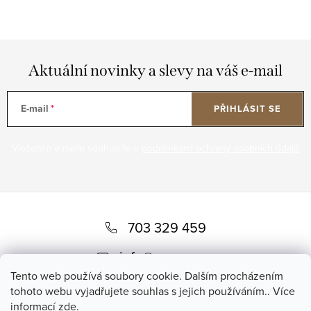
Aktuální novinky a slevy na váš e-mail
E-mail
PŘIHLÁSIT SE
Vložením e-mailu souhlasíte s
podmínkami ochrany osobních údajů
Z
á
703 329 459
p
info
@
romero.cz
a
Tento web používá soubory cookie. Dalším procházením
tohoto webu vyjadřujete souhlas s jejich používáním.. Více
t
informací
zde
.