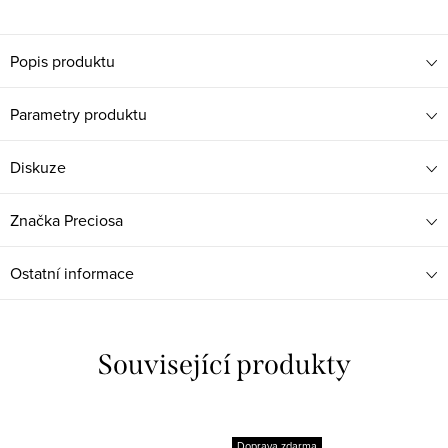
nákup?
Stačí se přihlásit k odběru novinek
našeho e-shopu a sleva je Vaše 😉
Popis produktu
Parametry produktu
Diskuze
Získat 100 Kč
Značka
Preciosa
Ostatní informace
Související produkty
Doprava zdarma