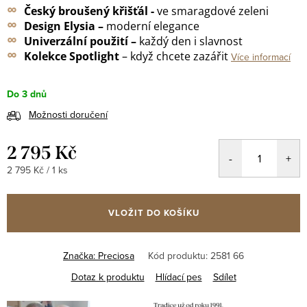
∞
Český broušený křišťál -
ve smaragdové zeleni
∞
Design Elysia –
moderní elegance
∞
Univerzální použití –
každý den i slavnost
∞
Kolekce Spotlight
– když chcete zazářit
Více informací
Do 3 dnů
Možnosti doručení
2 795 Kč
Měrná
2 795 Kč / 1 ks
cena:
VLOŽIT DO KOŠÍKU
Značka:
Preciosa
Kód produktu:
2581 66
Dotaz k produktu
Hlídací pes
Sdílet