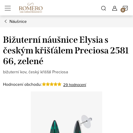
Přejít
N
na
obsah
Náušnice
K
Bižuterní náušnice Elysia s
českým křišťálem Preciosa 2581
66, zelené
bižuterní kov, český křišťál Preciosa
Hodnocení obchodu:
29 hodnocení