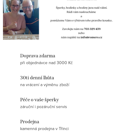
Doprava zdarma
při objednávce nad 3000 Kč
30ti denní lhůta
na vrácení a výměnu zboží
×
Chcete získat
Péče o vaše šperky
záruční i pozáruční servis
100 Kč slevu
Prodejna
na svůj první
kamenná prodejna v Třinci