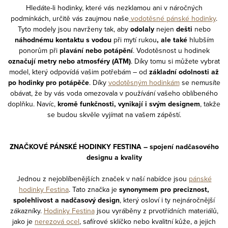
Hledáte-li hodinky, které vás nezklamou ani v náročných
podmínkách, určitě vás zaujmou naše
vodotěsné pánské hodinky
.
Tyto modely jsou navrženy tak, aby
odolaly
nejen
dešti
nebo
náhodnému kontaktu s vodou
při mytí rukou
, ale také
hlubším
ponorům při
plavání nebo potápění
. Vodotěsnost u hodinek
označují metry nebo atmosféry (ATM)
. Díky tomu si můžete vybrat
model, který odpovídá vašim potřebám – od
základní odolnosti až
po hodinky pro potápěče
. Díky
vodotěsným hodinkám
se nemusíte
obávat, že by vás voda omezovala v používání vašeho oblíbeného
doplňku. Navíc,
kromě funkčnosti, vynikají i svým designem
, takže
se budou skvěle vyjímat na vašem zápěstí.
ZNAČKOVÉ PÁNSKÉ HODINKY FESTINA – spojení nadčasového
designu a kvality
Jednou z nejoblíbenějších značek v naší nabídce jsou
pánské
hodinky Festina
. Tato značka je
synonymem pro preciznost,
spolehlivost a nadčasový design
, který osloví i ty nejnáročnější
zákazníky.
Hodinky Festina
jsou vyráběny z prvotřídních materiálů,
jako je
nerezová ocel
, safírové sklíčko nebo kvalitní kůže, a jejich