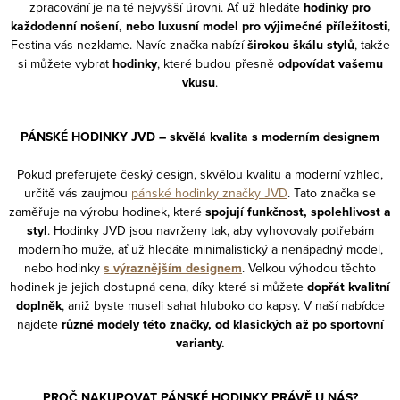
zpracování je na té nejvyšší úrovni. Ať už hledáte
hodinky pro
každodenní nošení, nebo luxusní model pro výjimečné příležitosti
,
Festina vás nezklame. Navíc značka nabízí
širokou škálu stylů
, takže
si můžete vybrat
hodinky
, které budou přesně
odpovídat vašemu
vkusu
.
PÁNSKÉ HODINKY JVD – skvělá kvalita s moderním designem
Pokud preferujete český design, skvělou kvalitu a moderní vzhled,
určitě vás zaujmou
pánské hodinky značky JVD
. Tato značka se
zaměřuje na výrobu hodinek, které
spojují funkčnost, spolehlivost a
styl
. Hodinky JVD jsou navrženy tak, aby vyhovovaly potřebám
moderního muže, ať už hledáte minimalistický a nenápadný model,
nebo hodinky
s výraznějším designem
. Velkou výhodou těchto
hodinek je jejich dostupná cena, díky které si můžete
dopřát kvalitní
doplněk
, aniž byste museli sahat hluboko do kapsy. V naší nabídce
najdete
různé modely této značky, od klasických až po sportovní
varianty.
PROČ NAKUPOVAT PÁNSKÉ HODINKY PRÁVĚ U NÁS?