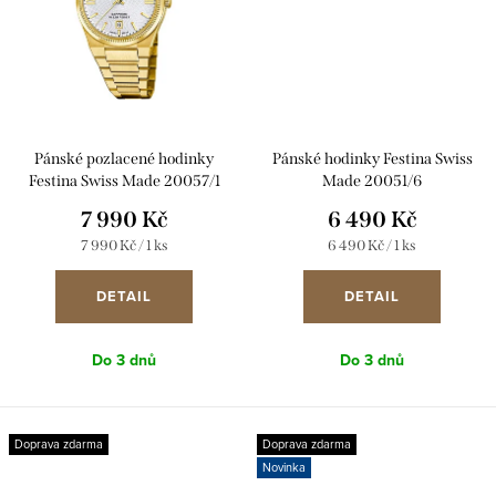
Pánské pozlacené hodinky
Pánské hodinky Festina Swiss
Festina Swiss Made 20057/1
Made 20051/6
7 990 Kč
6 490 Kč
Měrná
Měrná
7 990 Kč / 1 ks
6 490 Kč / 1 ks
cena:
cena:
DETAIL
DETAIL
Do 3 dnů
Do 3 dnů
Doprava zdarma
Doprava zdarma
Novinka