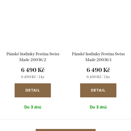
Pánské hodinky Festina Swiss
Pánské hodinky Festina Swiss
Made 20036/2
Made 20036/1
6 490 Kč
6 490 Kč
Měrná
Měrná
6 490 Kč / 1 ks
6 490 Kč / 1 ks
cena:
cena:
DETAIL
DETAIL
Do 3 dnů
Do 3 dnů