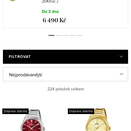
20051/7
Do 3 dnů
6 490 Kč
FILTROVAT
Ř
Nejprodávanější
a
Nejlevnější
224
položek celkem
z
e
Nejdražší
V
n
Doprava zdarma
Doprava zdarma
ý
Abecedně
í
p
p