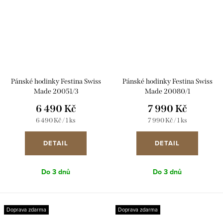
Pánské hodinky Festina Swiss
Pánské hodinky Festina Swiss
Made 20051/3
Made 20080/1
6 490 Kč
7 990 Kč
Měrná
Měrná
6 490 Kč / 1 ks
7 990 Kč / 1 ks
cena:
cena:
DETAIL
DETAIL
Do 3 dnů
Do 3 dnů
Doprava zdarma
Doprava zdarma