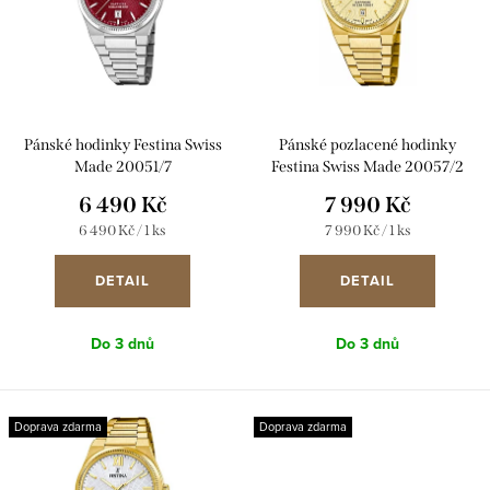
i
r
s
o
p
d
r
u
Pánské hodinky Festina Swiss
Pánské pozlacené hodinky
o
k
Made 20051/7
Festina Swiss Made 20057/2
d
6 490 Kč
7 990 Kč
t
u
Měrná
Měrná
6 490 Kč / 1 ks
7 990 Kč / 1 ks
ů
cena:
cena:
k
DETAIL
DETAIL
t
ů
Do 3 dnů
Do 3 dnů
Doprava zdarma
Doprava zdarma