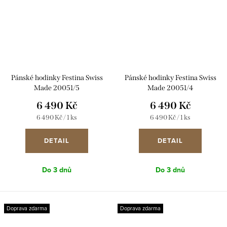
Pánské hodinky Festina Swiss
Pánské hodinky Festina Swiss
Made 20051/5
Made 20051/4
6 490 Kč
6 490 Kč
Měrná
Měrná
6 490 Kč / 1 ks
6 490 Kč / 1 ks
cena:
cena:
DETAIL
DETAIL
Do 3 dnů
Do 3 dnů
Doprava zdarma
Doprava zdarma