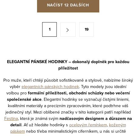
O
NAČÍST 12 DALŠÍCH
v
l
á
S
1
19
d
t
a
r
c
á
í
n
ELEGANTNÍ PÁNSKÉ HODINKY – dokonalý doplněk pro každou
p
k
příležitost
r
o
v
Pro muže, kteří chtějí působit sofistikovaně a stylově, nabízíme široký
v
výběr
elegantních pánských hodinek
. Tyto modely jsou ideální
k
á
volbou pro
formální příležitosti, obchodní schůzky nebo večerní
y
n
společenské akce
. Elegantní hodinky se vyznačují čistými liniemi,
v
kvalitními materiály a precizním zpracováním, které podtrhne váš
í
ý
jedinečný styl. Mezi oblíbené značky v této kategorii patří například
Festina
, která je známá svým
nadčasovým designem a důrazem na
p
detail
. Ať už hledáte hodinky s
ocelovým řemínkem
,
koženým
i
páskem
nebo třeba minimalistickým ciferníkem, u nás si určitě
s