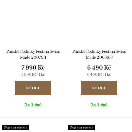
Pánské hodinky Festina Swiss
Pánské hodinky Festina Swiss
Made 20079/1
Made 20036/3
7 990 Kč
6 490 Kč
Měrná
Měrná
7 990 Kč / 1 ks
6 490 Kč / 1 ks
cena:
cena:
DETAIL
DETAIL
Do 3 dnů
Do 3 dnů
Doprava zdarma
Doprava zdarma