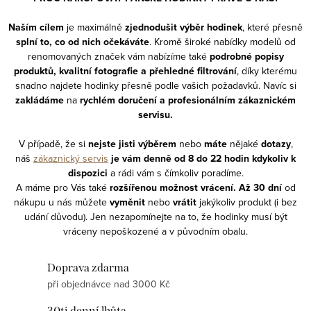
Naším cílem
je maximálně
zjednodušit výběr hodinek
, které přesně
splní to, co od nich očekáváte
. Kromě široké nabídky modelů od
renomovaných značek vám nabízíme také
podrobné popisy
produktů, kvalitní fotografie a přehledné filtrování
, díky kterému
snadno najdete hodinky přesně podle vašich požadavků. Navíc si
zakládáme
na
rychlém doručení a profesionálním zákaznickém
servisu.
V případě, že si
nejste jisti výběrem
nebo
máte
nějaké
dotazy
,
náš
zákaznický servis
je vám denně od 8 do 22 hodin kdykoliv
k
dispozici
a rádi vám s čímkoliv poradíme.
A máme pro Vás také
rozšířenou možnost vrácení. Až 30 dní
od
nákupu u nás můžete
vyměnit
nebo
vrátit
jakýkoliv produkt (i bez
udání důvodu). Jen nezapomínejte na to, že hodinky musí být
vráceny nepoškozené a v původním obalu.
Doprava zdarma
při objednávce nad 3000 Kč
30ti denní lhůta