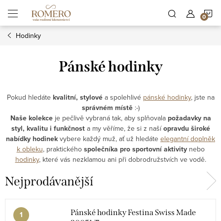
Přejít
N
na
obsah
Hodinky
K
Pánské hodinky
Pokud hledáte
kvalitní, stylové
a spolehlivé
pánské hodinky
, jste na
správném místě
:-)
Naše kolekce
je pečlivě vybraná tak, aby splňovala
požadavky na
styl, kvalitu i funkčnost
a my věříme, že si z naší
opravdu široké
nabídky hodinek
vybere každý muž, ať už hledáte
elegantní doplněk
k obleku
, praktického
společníka pro sportovní aktivity
nebo
hodinky
, které vás nezklamou ani při dobrodružstvích ve vodě.
Nejprodávanější
Pánské hodinky Festina Swiss Made