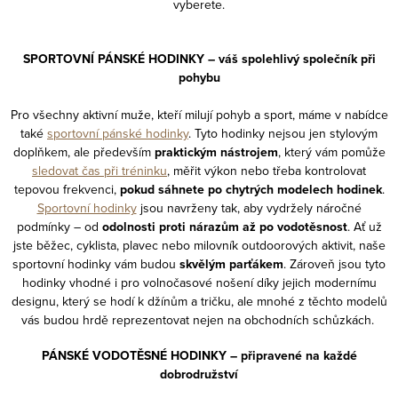
vyberete.
u
SPORTOVNÍ PÁNSKÉ HODINKY – váš spolehlivý společník při
pohybu
Pro všechny aktivní muže, kteří milují pohyb a sport, máme v nabídce
také
sportovní pánské hodinky
. Tyto hodinky nejsou jen stylovým
doplňkem, ale především
praktickým nástrojem
, který vám pomůže
sledovat čas při tréninku
, měřit výkon nebo třeba kontrolovat
tepovou frekvenci,
pokud sáhnete po chytrých modelech hodinek
.
Sportovní hodinky
jsou navrženy tak, aby vydržely náročné
podmínky – od
odolnosti proti nárazům až po vodotěsnost
. Ať už
jste běžec, cyklista, plavec nebo milovník outdoorových aktivit, naše
sportovní hodinky vám budou
skvělým parťákem
. Zároveň jsou tyto
hodinky vhodné i pro volnočasové nošení díky jejich modernímu
designu, který se hodí k džínům a tričku, ale mnohé z těchto modelů
vás budou hrdě reprezentovat nejen na obchodních schůzkách.
PÁNSKÉ VODOTĚSNÉ HODINKY – připravené na každé
dobrodružství