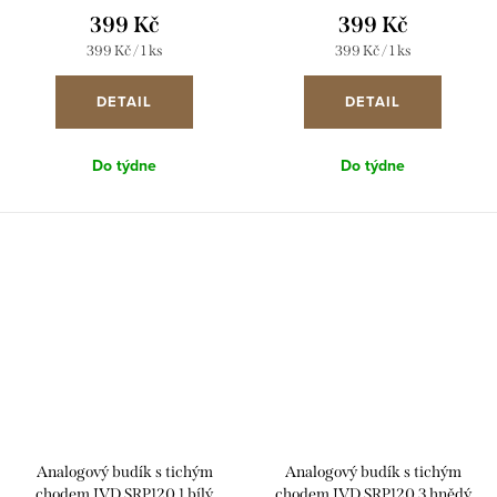
399 Kč
399 Kč
Měrná
Měrná
399 Kč / 1 ks
399 Kč / 1 ks
cena:
cena:
DETAIL
DETAIL
Do týdne
Do týdne
Analogový budík s tichým
Analogový budík s tichým
chodem JVD SRP120.1 bílý
chodem JVD SRP120.3 hnědý