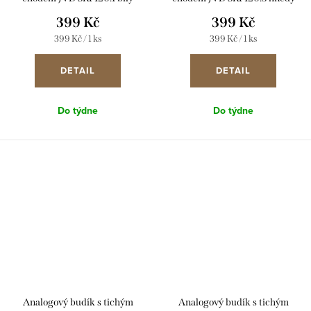
399 Kč
399 Kč
Měrná
Měrná
399 Kč / 1 ks
399 Kč / 1 ks
cena:
cena:
DETAIL
DETAIL
Do týdne
Do týdne
Analogový budík s tichým
Analogový budík s tichým