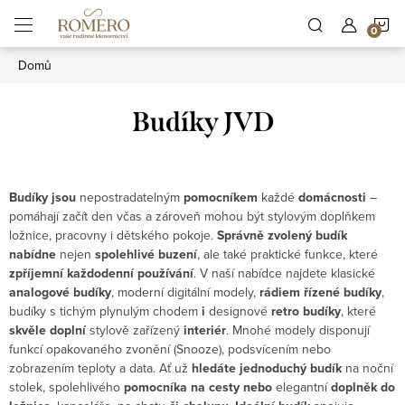
Přejít
N
na
obsah
Domů
K
Budíky JVD
Budíky jsou
nepostradatelným
pomocníkem
každé
domácnosti
–
pomáhají začít den včas a zároveň mohou být stylovým doplňkem
ložnice, pracovny i dětského pokoje.
Správně zvolený budík
nabídne
nejen
spolehlivé buzení
, ale také praktické funkce, které
zpříjemní každodenní používání
. V naší nabídce najdete klasické
analogové budíky
, moderní digitální modely,
rádiem řízené budíky
,
budíky s tichým plynulým chodem
i
designové
retro budíky
, které
skvěle doplní
stylově zařízený
interiér
. Mnohé modely disponují
funkcí opakovaného zvonění (Snooze), podsvícením nebo
zobrazením teploty a data. Ať už
hledáte jednoduchý budík
na noční
stolek, spolehlivého
pomocníka na cesty nebo
elegantní
doplněk do