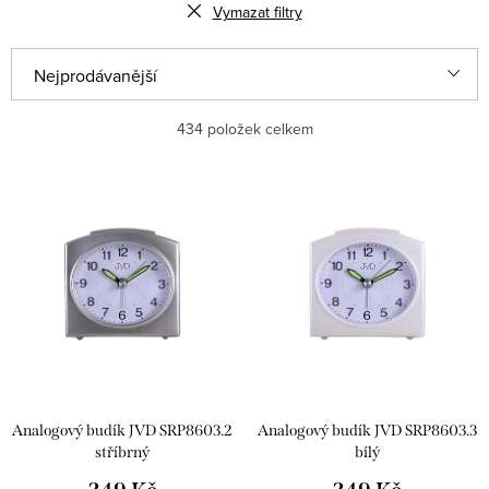
Vymazat filtry
Ř
Nejprodávanější
a
Nejlevnější
434
položek celkem
z
e
Nejdražší
V
n
ý
Abecedně
í
p
p
i
r
s
o
p
d
r
u
Analogový budík JVD SRP8603.2
Analogový budík JVD SRP8603.3
o
k
stříbrný
bílý
d