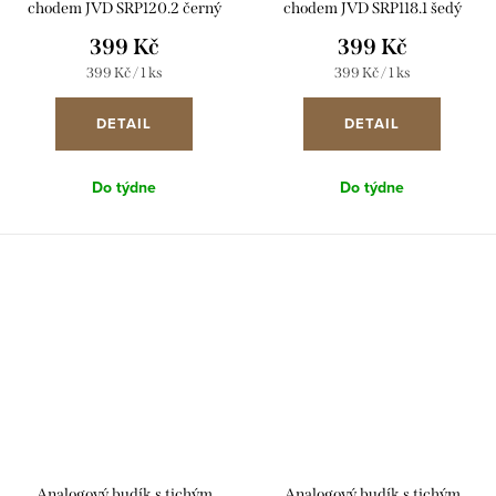
chodem JVD SRP120.2 černý
chodem JVD SRP118.1 šedý
399 Kč
399 Kč
Měrná
Měrná
399 Kč / 1 ks
399 Kč / 1 ks
cena:
cena:
DETAIL
DETAIL
Do týdne
Do týdne
Analogový budík s tichým
Analogový budík s tichým