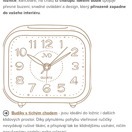
ložnice
, kanceláře, na chatu
či chalupu
.
Ideální budík
spojuje
přesné buzení, snadné ovládání a design, který
přirozeně zapadne
do vašeho interiéru
.
Budíky s tichým chodem
- jsou ideální do ložnic i dalších
klidových prostor. Díky plynulému pohybu vteřinové ručičky
nevydávají rušivé tikání, a přispívají tak ke klidnějšímu usínání, ničím
nerušenému spánku nebo relaxaci.