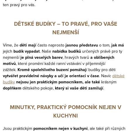
ten pravý pro vás
.
DĚTSKÉ BUDÍKY – TO PRAVÉ, PRO VAŠE
NEJMENŠÍ
Víme, že
děti mají
často naprosto
jasnou představu
o tom,
jak má
jejich
budík vypadat
.
Naše
nabídka budíků
určených právě pro ty
nejmenší
je plná veselých barev
, hravých tvarů
a oblíbených
motivů
, které promění každé ranní vstávání v příjemnější
zážitek.
Kromě spolehlivého buzení pomáhaj
í budíky pro děti
vytvářet pravidelné návyky a učí je orientaci v čase
. Navíc
dětské
budíky
nejsou jen praktickým pomocníkem, ale také
krásným
doplňkem
dětského pokoje,
který si vaše děti zamilují
.
MINUTKY, PRAKTICKÝ POMOCNÍK NEJEN V
KUCHYNI
Jsou praktickým
pomocníkem nejen v kuchyni
, ale také při různých