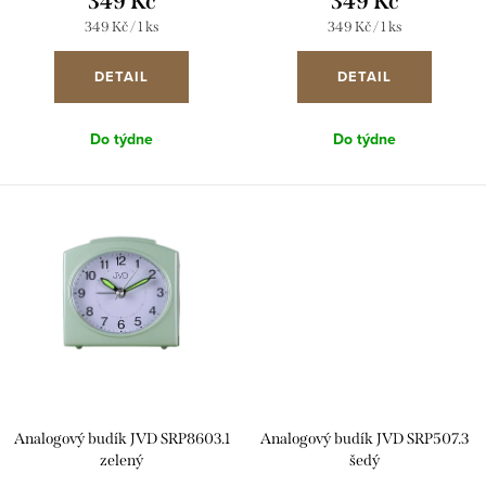
349 Kč
349 Kč
t
u
Měrná
Měrná
349 Kč / 1 ks
349 Kč / 1 ks
ů
cena:
cena:
k
DETAIL
DETAIL
t
ů
Do týdne
Do týdne
Analogový budík JVD SRP8603.1
Analogový budík JVD SRP507.3
zelený
šedý