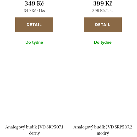
349 Kč
399 Kč
Měrná
Měrná
349 Kč / 1 ks
399 Kč / 1 ks
cena:
cena:
DETAIL
DETAIL
Do týdne
Do týdne
Analogový budík JVD SRP507.1
Analogový budík JVD SRP507.2
černý
modrý