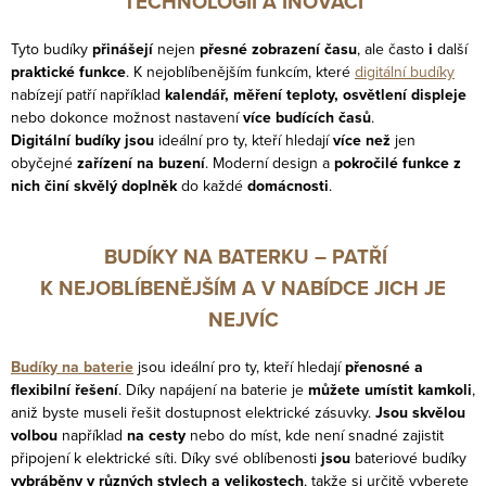
TECHNOLOGIÍ A INOVACÍ
Tyto budíky
přinášejí
nejen
přesné zobrazení času
, ale často
i
další
praktické funkce
. K nejoblíbenějším funkcím, které
digitální budíky
nabízejí patří například
kalendář, měření teploty, osvětlení displeje
nebo dokonce možnost nastavení
více budících časů
.
Digitální budíky jsou
ideální pro ty, kteří hledají
více než
jen
obyčejné
zařízení na buzení
. Moderní design a
pokročilé funkce z
nich činí skvělý doplněk
do každé
domácnosti
.
BUDÍKY NA BATERKU – PATŘÍ
K NEJOBLÍBENĚJŠÍM A V NABÍDCE JICH JE
NEJVÍC
Budíky na baterie
jsou ideální pro ty, kteří hledají
přenosné a
flexibilní řešení
. Díky napájení na baterie je
můžete umístit kamkoli
,
aniž byste museli řešit dostupnost elektrické zásuvky.
Jsou skvělou
volbou
například
na cesty
nebo do míst, kde není snadné zajistit
připojení k elektrické síti. Díky své oblíbenosti
jsou
bateriové budíky
vybráběny v různých stylech a velikostech
, takže si určitě vyberete