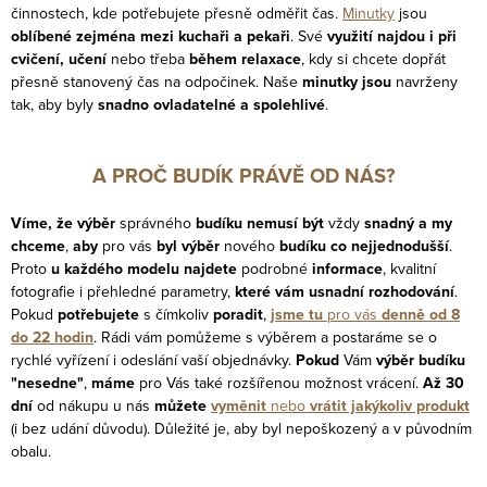
činnostech, kde potřebujete přesně odměřit čas.
Minutky
jsou
oblíbené zejména mezi kuchaři a pekaři
. Své
využití najdou i při
cvičení, učení
nebo třeba
během relaxace
, kdy si chcete dopřát
přesně stanovený čas na odpočinek. Naše
minutky jsou
navrženy
tak, aby byly
snadno ovladatelné a spolehlivé
.
A PROČ BUDÍK PRÁVĚ OD NÁS?
Víme, že výběr
správného
budíku nemusí být
vždy
snadný
a my
chceme
,
aby
pro vás
byl výběr
nového
budíku co nejjednodušší
.
Proto
u každého modelu najdete
podrobné
informace
, kvalitní
fotografie i přehledné parametry,
které vám usnadní rozhodování
.
Pokud
potřebujete
s čímkoliv
poradit
,
jsme tu
pro vás
denně od 8
do 22 hodin
. Rádi vám pomůžeme s výběrem a postaráme se o
rychlé vyřízení i odeslání vaší objednávky.
Pokud
Vám
výběr budíku
"nesedne"
,
máme
pro Vás také
rozšířenou možnost vrácení.
Až 30
dní
od nákupu u nás
můžete
vyměnit
nebo
vrátit jakýkoliv produkt
(i bez udání důvodu). Důležité je, aby byl nepoškozený a v původním
obalu.