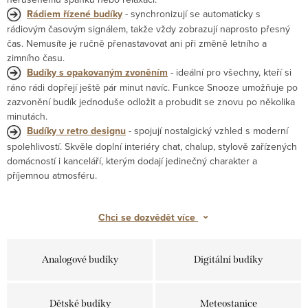
Rádiem řízené budíky
- synchronizují se automaticky s
rádiovým časovým signálem, takže vždy zobrazují naprosto přesný
čas. Nemusíte je ručně přenastavovat ani při změně letního a
zimního času.
Budíky s opakovaným zvoněním
- ideální pro všechny, kteří si
ráno rádi dopřejí ještě pár minut navíc. Funkce Snooze umožňuje po
zazvonění budík jednoduše odložit a probudit se znovu po několika
minutách.
Budíky v retro designu
- spojují nostalgický vzhled s moderní
spolehlivostí. Skvěle doplní interiéry chat, chalup, stylově zařízených
domácností i kanceláří, kterým dodají jedinečný charakter a
příjemnou atmosféru.
⌄
Chci se dozvědět více
Analogové budíky
Digitální budíky
Dětské budíky
Meteostanice