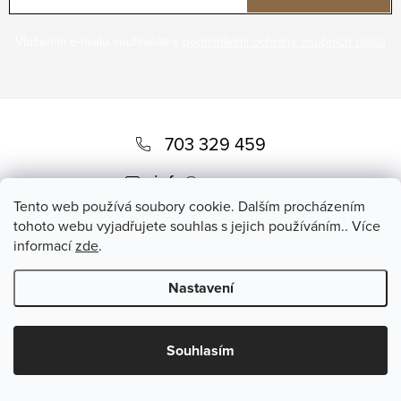
Vložením e-mailu souhlasíte s
podmínkami ochrany osobních údajů
Z
á
703 329 459
p
info
@
romero.cz
a
Tento web používá soubory cookie. Dalším procházením
t
tohoto webu vyjadřujete souhlas s jejich používáním.. Více
informací
zde
.
í
Nastavení
Copyright 2026
Romero
. Všechna práva vyhrazena.
Souhlasím
Vytvořil Shoptet