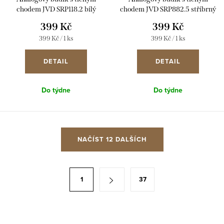
chodem JVD SRP118.2 bílý
chodem JVD SRP882.5 stříbrný
399 Kč
399 Kč
Měrná
Měrná
399 Kč / 1 ks
399 Kč / 1 ks
cena:
cena:
DETAIL
DETAIL
Do týdne
Do týdne
O
NAČÍST 12 DALŠÍCH
v
l
á
S
1
37
d
t
a
r
c
á