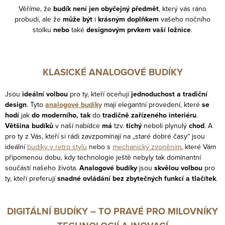
í
n
Věříme, že
budík není jen obyčejný předmět
, který vás ráno
p
k
probudí, ale že
může být
i
krásným doplňkem
vašeho nočního
r
o
stolku
nebo
také
designovým prvkem vaší ložnice
.
v
v
k
á
y
n
KLASICKÉ ANALOGOVÉ BUDÍKY
v
í
ý
Jsou
ideální volbou
pro ty, kteří oceňují
jednoduchost a tradiční
p
design
. Tyto
analogové budíky
mají elegantní provedení, které
se
hodí
jak
do moderního, tak
do
tradičně zařízeného interiéru
.
i
Většina budíků
v naší nabídce
má
tzv.
tichý
neboli plynulý
chod
. A
s
pro ty z Vás, kteří si rádi zavzpomínají na „staré dobré časy“ jsou
u
ideální
budíky v retro stylu
nebo s
mechanický zvoněním
, které Vám
připomenou dobu, kdy technologie ještě nebyly tak dominantní
součástí našeho života.
Analogové budíky
jsou
skvělou volbou
pro
ty, kteří preferují
snadné ovládání bez zbytečných funkcí a tlačítek
.
DIGITÁLNÍ BUDÍKY – TO PRAVÉ PRO MILOVNÍKY