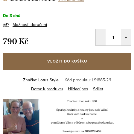
Do 3 dnů
Možnosti doručení
790 Kč
Měrná
cena:
VLOŽIT DO KOŠÍKU
Značka:
Lotus Style
Kód produktu:
LS1885-2/1
Dotaz k produktu
Hlídací pes
Sdílet