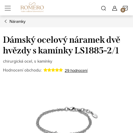
Přejít
N
na
obsah
Náramky
K
Dámský ocelový náramek dvě
hvězdy s kamínky LS1885-2/1
chirurgická ocel, s kamínky
Hodnocení obchodu:
29 hodnocení