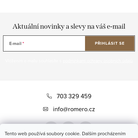
Aktuální novinky a slevy na váš e-mail
E-mail
PŘIHLÁSIT SE
Vložením e-mailu souhlasíte s
podmínkami ochrany osobních údajů
Z
á
703 329 459
p
info
@
romero.cz
a
t
Tento web používá soubory cookie. Dalším procházením
í