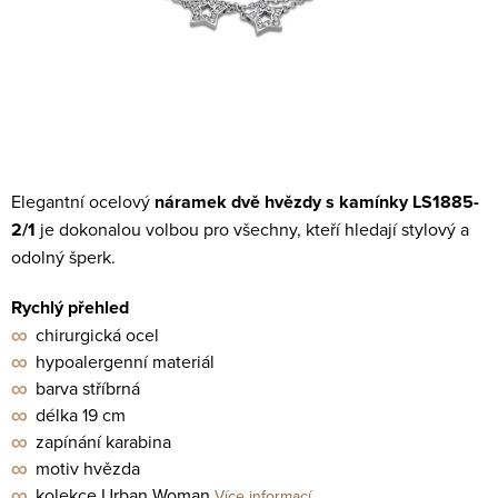
Elegantní ocelový
náramek dvě hvězdy s kamínky LS1885-
2/1
je dokonalou volbou pro všechny, kteří hledají stylový a
odolný šperk.
Rychlý přehled
∞
chirurgická ocel
∞
hypoalergenní materiál
∞
barva stříbrná
∞
délka 19 cm
∞
zapínání karabina
∞
motiv hvězda
∞
kolekce Urban Woman
Více informací