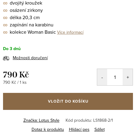
∞
dvojitý kroužek
∞
osázení zirkony
∞
délka 20,3 cm
∞
zapínání na karabinu
∞
kolekce Woman Basic
Více informací
Do 3 dnů
Možnosti doručení
790 Kč
Měrná
790 Kč / 1 ks
cena:
VLOŽIT DO KOŠÍKU
Značka:
Lotus Style
Kód produktu:
LS1868-2/1
Dotaz k produktu
Hlídací pes
Sdílet