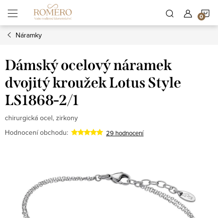
Přejít
N
na
obsah
Náramky
K
Dámský ocelový náramek
dvojitý kroužek Lotus Style
LS1868-2/1
chirurgická ocel, zirkony
Hodnocení obchodu:
29 hodnocení