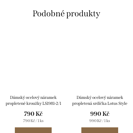
Dámský ocelový náramek
Dámský ocelový náramek
propletené kroužky LS1981-2/1
propletená srdíčka Lotus Style
LS2117-2/1
790 Kč
990 Kč
Měrná
Měrná
790 Kč / 1 ks
990 Kč / 1 ks
cena:
cena: