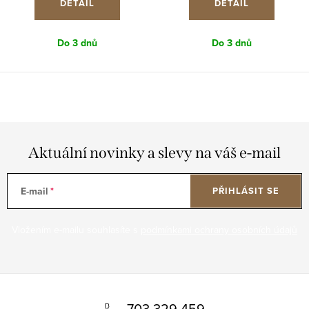
DETAIL
DETAIL
Do 3 dnů
Do 3 dnů
Aktuální novinky a slevy na váš e-mail
E-mail
PŘIHLÁSIT SE
Vložením e-mailu souhlasíte s
podmínkami ochrany osobních údajů
Z
á
703 329 459