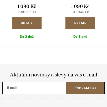
1 090 Kč
1 090 Kč
Měrná
Měrná
1 090 Kč / 1 ks
1 090 Kč / 1 ks
cena:
cena:
DETAIL
DETAIL
Do 3 dnů
Do 3 dnů
Aktuální novinky a slevy na váš e-mail
E-mail
PŘIHLÁSIT SE
Vložením e-mailu souhlasíte s
podmínkami ochrany osobních údajů