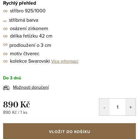
Rychlý přehled
∞
stříbro 925/1000
stříbrná barva
∞
∞
osázení zirkonem
∞
délka řetízku 42 cm
∞
prodloužení o 3 cm
∞
motiv čtverec
∞
kolekce Swarovski
Více informací
Do 3 dnů
Možnosti doručení
890 Kč
Měrná
890 Kč / 1 ks
cena:
VLOŽIT DO KOŠÍKU