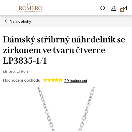
Přejít
N
na
obsah
Náhrdelníky
K
Dámský stříbrný náhrdelník se
zirkonem ve tvaru čtverce
LP3835-1/1
stříbro, zirkon
Hodnocení obchodu:
29 hodnocení