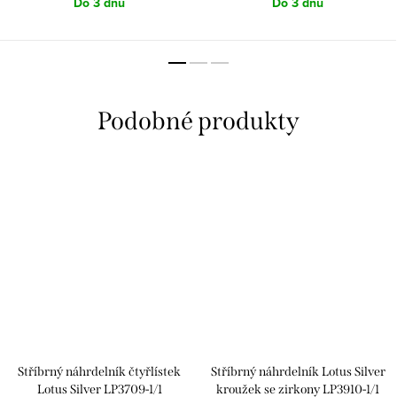
Do 3 dnů
Do 3 dnů
Stříbrný náhrdelník čtyřlístek
Stříbrný náhrdelník Lotus Silver
Lotus Silver LP3709-1/1
kroužek se zirkony LP3910-1/1