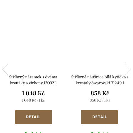
Stříbrný náramek s dvěma
Stříbrné náušnice bílá kytička s
kroužky a zirkony 13032.1
krystaly Swarovski 31249.1
1 048 Kč
858 Kč
Měrná
Měrná
1 048 Kč / 1 ks
858 Kč / 1 ks
cena:
cena:
DETAIL
DETAIL