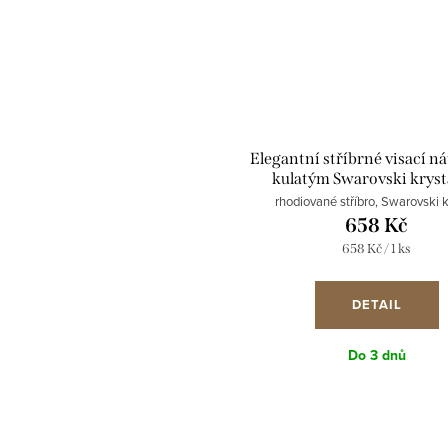
Elegantní stříbrné visací ná
kulatým Swarovski krys
31106.3 black diamo
rhodiované stříbro, Swarovski k
658 Kč
Měrná
658 Kč / 1 ks
cena:
DETAIL
Do 3 dnů