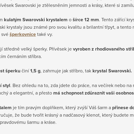
řívěsek Swarovski je ztělesněním jemnosti a krásy, které si zamilu
ím
kulatým Swarovski krystalem
o
šírce
12 mm
. Tento zářící kry
 krystaly jsou známé pro svou kvalitu a brilantní třpyt, a tento
o své
šperkovnice
také vy.
rují středně velký šperky. Přívěsek je
vyroben z rhodiovaného stří
cím černáním stříbra.
st šperku
činí
1,5 g
, zahrnuje jak stříbro, tak
krystal Swarovski.
 styl
. Bez ohledu na to, zda jdete do práce, na večírek nebo na 
uchý a elegantní, a přesto
má schopnost zdůraznit vaši osobnos
stalem
je tím pravým doplňkem, který zvýší Váš šarm a
přinese d
aručuje, že bude tvořit krásný a nadčasový klenot, který budete m
opravdovému šarmu a kráse.