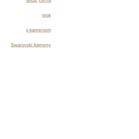
šedá
,
černá
lesk
s kamenem
Swarovski kameny