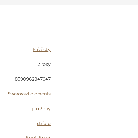
Přívěsky
2 roky
8590962347647
Swarovski elements
pro ženy
stříbro