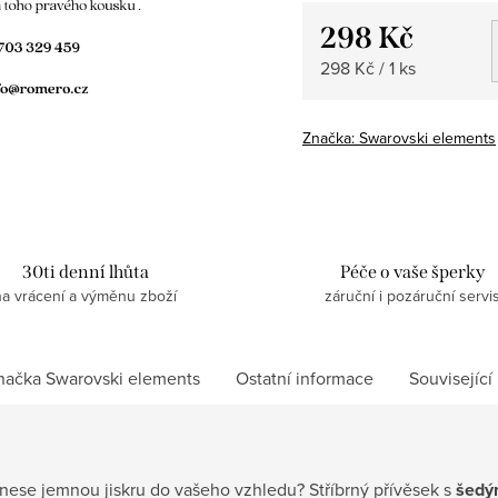
298 Kč
Měrná
298 Kč / 1 ks
cena:
Značka:
Swarovski elements
30ti denní lhůta
Péče o vaše šperky
na vrácení a výměnu zboží
záruční i pozáruční servi
načka
Swarovski elements
Ostatní informace
Související
inese jemnou jiskru do vašeho vzhledu? Stříbrný přívěsek s
šed