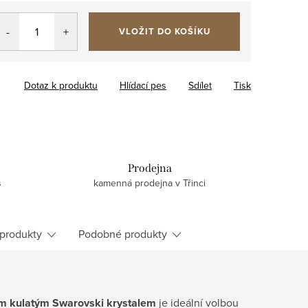
VLOŽIT DO KOŠÍKU
Dotaz k produktu
Hlídací pes
Sdílet
Tisk
Prodejna
s
kamenná prodejna v Třinci
 produkty
Podobné produkty
ým
kulatým Swarovski krystalem
je ideální volbou