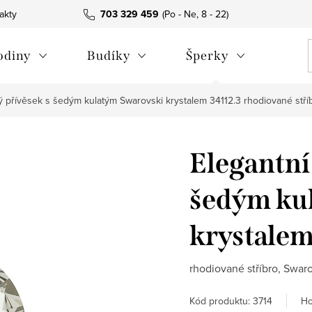
akty
703 329 459
odiny
Budíky
Šperky
ný přívěsek s šedým kulatým Swarovski krystalem 34112.3
rhodiované stří
Elegantní
šedým ku
krystalem
rhodiované stříbro, Swaro
Ho
Kód produktu:
3714