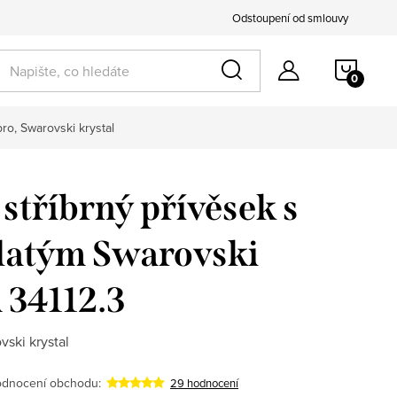
Odstoupení od smlouvy
NÁKU
KOŠÍ
bro, Swarovski krystal
 stříbrný přívěsek s
latým Swarovski
 34112.3
vski krystal
dnocení obchodu:
29 hodnocení