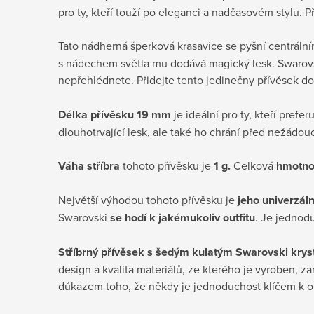
pro ty, kteří touží po eleganci a nadčasovém stylu. P
Tato nádherná šperková krasavice se pyšní centráln
s nádechem světla mu dodává magický lesk. Swarovski
nepřehlédnete. Přidejte tento jedinečny přívěsek d
Délka přívěsku
19
mm
je ideální pro ty, kteří prefe
dlouhotrvající lesk, ale také ho chrání před nežádou
Váha stříbra
tohoto přívěsku je
1 g.
Celková
hmotno
Největší výhodou tohoto přívěsku je
jeho univerzální
Swarovski
se hodí k jakémukoliv outfitu
. Je jednod
Stříbrný přívěsek s šedým kulatým Swarovski kry
design a kvalita materiálů, ze kterého je vyroben, z
důkazem toho, že někdy je jednoduchost klíčem k 