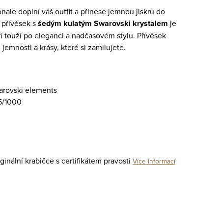
nale doplní váš outfit a přinese jemnou jiskru do
 přívěsek s
šedým
kulatým Swarovski krystalem
je
eří touží po eleganci a nadčasovém stylu. Přívěsek
jemnosti a krásy, které si zamilujete.
warovski elements
5/1000
inální krabičce s certifikátem pravosti
Více informací