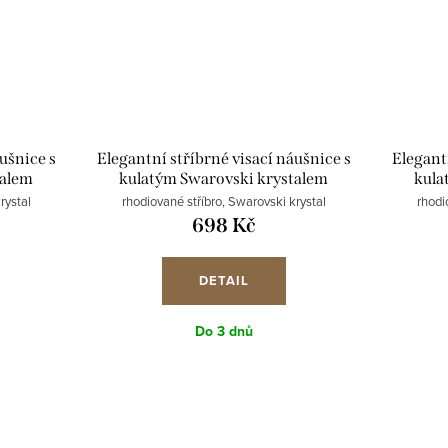
ušnice s
Elegantní stříbrné visací náušnice s
Elegantn
talem
kulatým Swarovski krystalem
kula
nd
31229.3 black diamond
3
rystal
rhodiované stříbro, Swarovski krystal
rhodi
698 Kč
DETAIL
Do 3 dnů