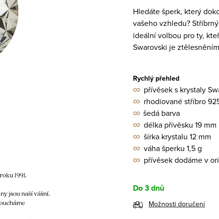
Hledáte šperk, který doko
vašeho vzhledu? Stříbrný
ideální volbou pro ty, kt
Swarovski je ztělesněním 
Rychlý přehled
∞
přívěsek s krystaly S
∞
rhodiované stříbro 92
∞
šedá barva
∞
délka přívěsku 19 mm
∞
šírka krystalu 12 mm
∞
váha šperku 1,5 g
∞
přívěsek dodáme v orig
Do 3 dnů
Možnosti doručení