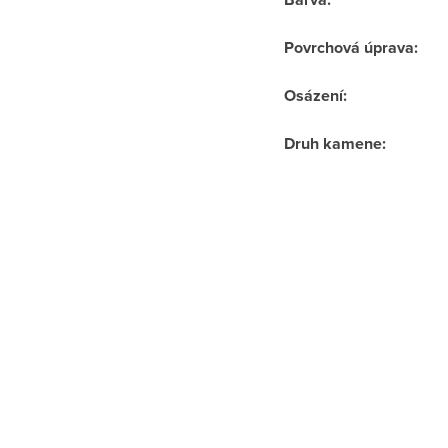
Povrchová úprava
:
Osázení
:
Druh kamene
: