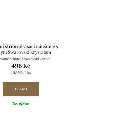
í stříbrné visací náušnice s
tým Swarovski krystalem
1230.3 black diamond
ované stříbro, Swarovski krystal
498 Kč
Měrná
498 Kč / 1 ks
cena:
DETAIL
Do týdne