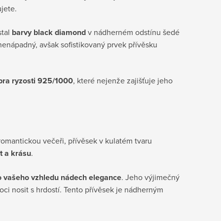
jete.
stal
barvy black diamond
v nádherném odstínu šedé
 nenápadný, avšak sofistikovaný prvek přívěsku
bra ryzosti 925/1000
, které nejenže zajišťuje jeho
romantickou večeři, přívěsek v kulatém tvaru
t a krásu
.
o vašeho vzhledu nádech elegance
. Jeho výjimečný
oci nosit s hrdostí. Tento přívěsek je nádherným