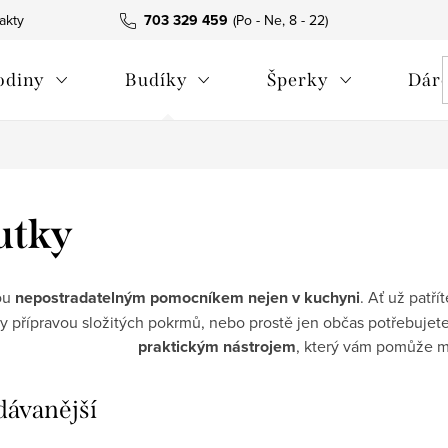
akty
703 329 459
odiny
Budíky
Šperky
Dáre
utky
sou
nepostradatelným pomocníkem nejen v kuchyni
. Ať už patř
y přípravou složitých pokrmů, nebo prostě jen občas potřebujete 
praktickým nástrojem
, který vám pomůže m
dávanější