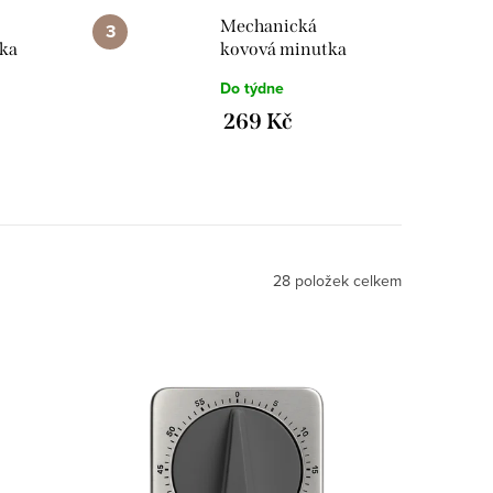
Mechanická
ka
kovová minutka
JVD DM79.2
Do týdne
269 Kč
28
položek celkem