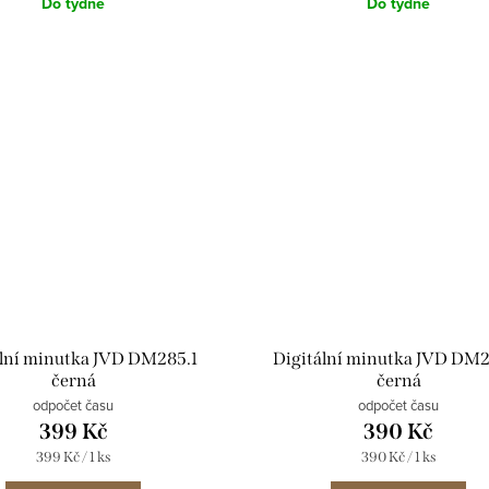
Do týdne
Do týdne
ální minutka JVD DM285.1
Digitální minutka JVD DM
černá
černá
odpočet času
odpočet času
399 Kč
390 Kč
Měrná
Měrná
399 Kč / 1 ks
390 Kč / 1 ks
cena:
cena: