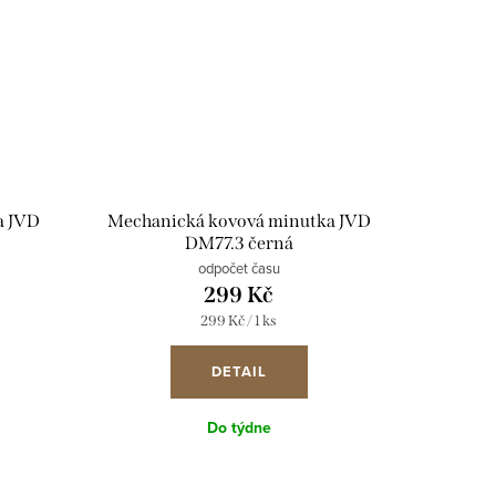
a JVD
Mechanická kovová minutka JVD
DM77.3 černá
odpočet času
299 Kč
Měrná
299 Kč / 1 ks
cena:
DETAIL
Do týdne