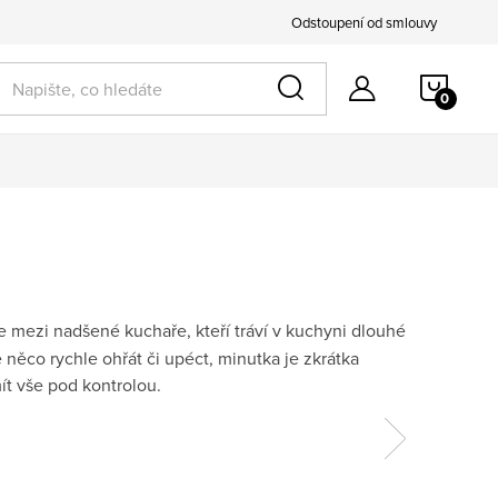
Odstoupení od smlouvy
NÁKU
k pro ni
KOŠÍ
íte mezi nadšené kuchaře, kteří tráví v kuchyni dlouhé
něco rychle ohřát či upéct, minutka je zkrátka
ít vše pod kontrolou.