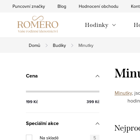
Přejít
Puncovní značky
Blog
Hodnocení obchodu
Kont
na
obsah
Hodinky
H
Domů
Budíky
Minutky
P
Min
Cena
o
s
Minutky
, j
hodin
199
Kč
399
Kč
t
r
Speciální akce
Nejpro
a
Na skladě
5