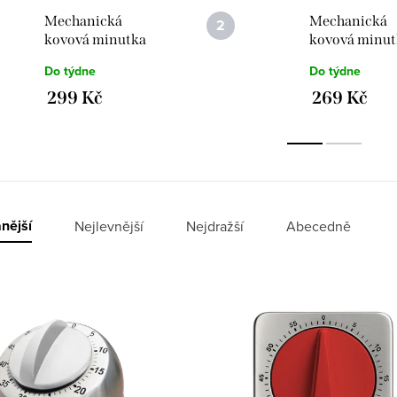
Mechanická
Mechanická
kovová minutka
kovová minut
JVD DM83.1
JVD DM79.3
Do týdne
Do týdne
stříbrná
299 Kč
269 Kč
nější
Nejlevnější
Nejdražší
Abecedně