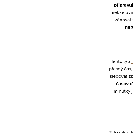
p
o
připravuj
v
r
měkké uvni
á
věnovat 
v
n
nab
k
í
y
v
ý
Tento typ
p
přesný čas,
sledovat z
i
časova
s
minutky 
u
Tyto minutk