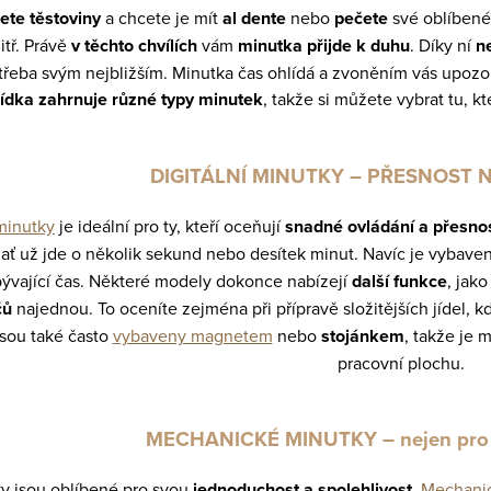
ete těstoviny
a chcete je mít
al dente
nebo
pečete
své oblíben
tř. Právě
v těchto chvílích
vám
minutka přijde k duhu
. Díky ní
n
třeba svým nejbližším. Minutka čas ohlídá a zvoněním vás upozorní
ídka zahrnuje různé typy minutek
, takže si můžete vybrat tu, k
DIGITÁLNÍ MINUTKY – PŘESNOST 
minutky
je ideální pro ty, kteří oceňují
snadné ovládání a přesnos
 ať už jde o několik sekund nebo desítek minut. Navíc je vybave
bývající čas. Některé modely dokonce nabízejí
další funkce
, jak
čů
najednou. To oceníte zejména při přípravě složitějších jídel, kd
jsou také často
vybaveny magnetem
nebo
stojánkem
, takže je 
pracovní plochu.
MECHANICKÉ MINUTKY – nejen pro m
y jsou oblíbené pro svou
jednoduchost a spolehlivost
.
Mechanic