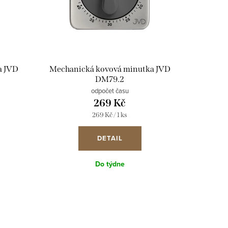
a JVD
Mechanická kovová minutka JVD
DM79.2
odpočet času
269 Kč
Měrná
269 Kč / 1 ks
cena:
DETAIL
Do týdne