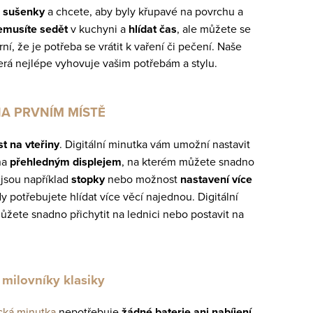
é
sušenky
a chcete, aby byly křupavé na povrchu a
emusíte sedět
v kuchyni a
hlídat čas
, ale můžete se
, že je potřeba se vrátit k vaření či pečení. Naše
terá nejlépe vyhovuje vašim potřebám a stylu.
NA PRVNÍM MÍSTĚ
t na vteřiny
. Digitální minutka vám umožní nastavit
na
přehledným displejem
, na kterém můžete snadno
o jsou například
stopky
nebo možnost
nastavení více
y potřebujete hlídat více věcí najednou. Digitální
můžete snadno přichytit na lednici nebo postavit na
ilovníky klasiky
ká minutka
nepotřebuje
žádné baterie ani nabíjení
,