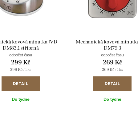
ická kovová minutka JVD
Mechanická kovová minutk
DM83.1 stříbrná
DM79.3
odpočet času
odpočet času
299 Kč
269 Kč
Měrná
Měrná
299 Kč / 1 ks
269 Kč / 1 ks
cena:
cena:
DETAIL
DETAIL
Do týdne
Do týdne