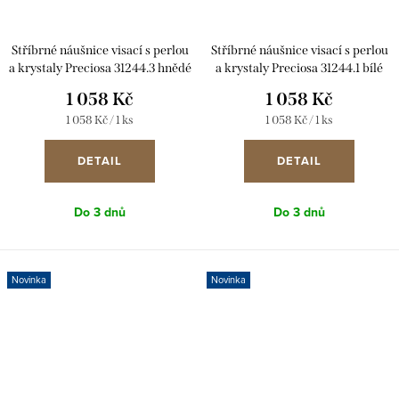
Stříbrné náušnice visací s perlou
Stříbrné náušnice visací s perlou
a krystaly Preciosa 31244.3 hnědé
a krystaly Preciosa 31244.1 bílé
1 058 Kč
1 058 Kč
Měrná
Měrná
1 058 Kč / 1 ks
1 058 Kč / 1 ks
cena:
cena:
DETAIL
DETAIL
Do 3 dnů
Do 3 dnů
Novinka
Novinka