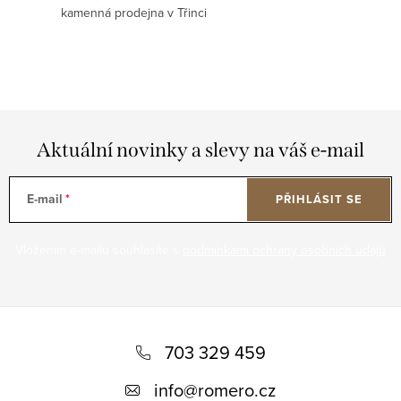
kamenná prodejna v Třinci
Aktuální novinky a slevy na váš e-mail
E-mail
PŘIHLÁSIT SE
Vložením e-mailu souhlasíte s
podmínkami ochrany osobních údajů
Z
á
703 329 459
p
info
@
romero.cz