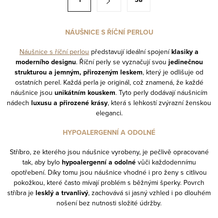
d
t
a
r
c
á
NÁUŠNICE S ŘÍČNÍ PERLOU
í
n
Náušnice s říční perlou
představují ideální spojení
klasiky a
p
k
moderního designu
. Říční perly se vyznačují svou
jedinečnou
r
o
strukturou a jemným, přirozeným leskem
, který je odlišuje od
v
ostatních perel. Každá perla je originál, což znamená, že každé
v
k
náušnice jsou
unikátním kouskem
. Tyto perly dodávají náušnicím
á
nádech
luxusu a přirozené krásy
, která s lehkostí zvýrazní ženskou
y
n
eleganci.
v
í
ý
HYPOALERGENNÍ A ODOLNÉ
p
Stříbro, ze kterého jsou náušnice vyrobeny, je pečlivě opracované
i
tak, aby bylo
hypoalergenní a odolné
vůči každodennímu
s
opotřebení. Díky tomu jsou náušnice vhodné i pro ženy s citlivou
u
pokožkou, které často mívají problém s běžnými šperky. Povrch
stříbra je
lesklý a trvanlivý
, zachovává si jasný vzhled i po dlouhém
nošení bez nutnosti složité údržby.