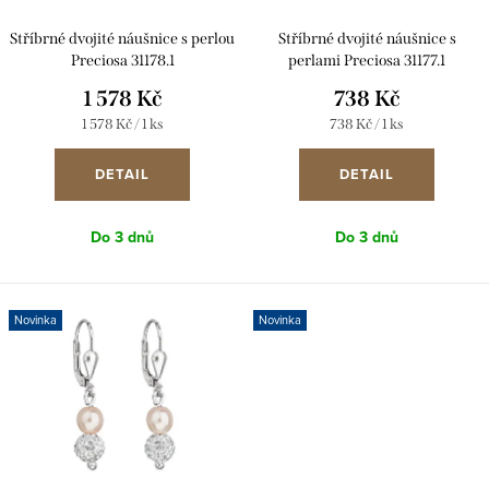
r
u
Stříbrné dvojité náušnice s perlou
Stříbrné dvojité náušnice s
o
k
Preciosa 31178.1
perlami Preciosa 31177.1
d
1 578 Kč
738 Kč
t
u
Měrná
Měrná
1 578 Kč / 1 ks
738 Kč / 1 ks
ů
cena:
cena:
k
DETAIL
DETAIL
t
ů
Do 3 dnů
Do 3 dnů
Novinka
Novinka