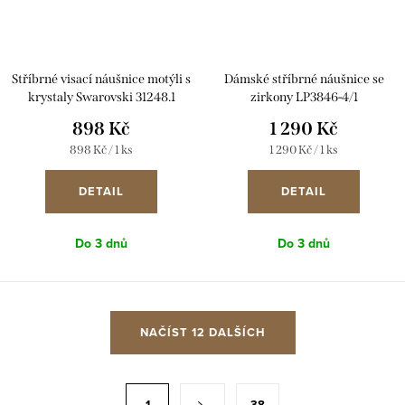
Stříbrné visací náušnice motýli s
Dámské stříbrné náušnice se
krystaly Swarovski 31248.1
zirkony LP3846-4/1
898 Kč
1 290 Kč
Měrná
Měrná
898 Kč / 1 ks
1 290 Kč / 1 ks
cena:
cena:
DETAIL
DETAIL
Do 3 dnů
Do 3 dnů
O
NAČÍST 12 DALŠÍCH
v
l
á
S
1
38