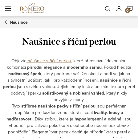
Přejít
N
na
obsah
Náušnice
K
Naušnice s říční perlou
Objevte
náušnice s říční perlou,
které představují dokonalou
kombinaci
přírodní elegance a moderního šarmu
. Pokud hledáte
nadčasový šperk
, který podtrhne vaši ženskost a hodí se jak na
slavnostní události, tak i pro každodenní nošení,
náušnice s říční
perlou
jsou skvělou volbou. Jejich jemný lesk a unikátní textura perel
dodávají šperku
sofistikovaný a noblesní vzhled
, který nikdy
nevyjde z módy.
Tyto
stříbrné náušnice pecky s říční perlou
jsou perfektním
doplňkem pro každou ženu, která si cení
kvality, krásy a
nadčasovosti
. Díky stříbru, které je
hypoalergenní a odolné
, jsou
vhodné i pro citlivou pokožku a dlouhodobé nošení bez obav z
podráždění. Elegantní tvar pecek doplňuje přírodní krása perel a