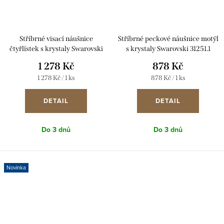
Stříbrné visací náušnice
Stříbrné peckové náušnice motýl
čtyřlístek s krystaly Swarovski
s krystaly Swarovski 31251.1
31262.1
1 278 Kč
878 Kč
Měrná
Měrná
1 278 Kč / 1 ks
878 Kč / 1 ks
cena:
cena:
DETAIL
DETAIL
Do 3 dnů
Do 3 dnů
Novinka