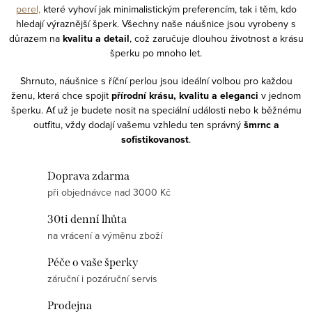
perel,
které vyhoví jak minimalistickým preferencím, tak i těm, kdo
hledají výraznější šperk. Všechny naše náušnice jsou vyrobeny s
důrazem na
kvalitu a detail
, což zaručuje dlouhou životnost a krásu
šperku po mnoho let.
Shrnuto, náušnice s říční perlou jsou ideální volbou pro každou
ženu, která chce spojit
přírodní krásu, kvalitu a eleganci
v jednom
šperku. Ať už je budete nosit na speciální události nebo k běžnému
outfitu, vždy dodají vašemu vzhledu ten správný
šmrnc a
sofistikovanost
.
Doprava zdarma
při objednávce nad 3000 Kč
30ti denní lhůta
na vrácení a výměnu zboží
Péče o vaše šperky
záruční i pozáruční servis
Prodejna