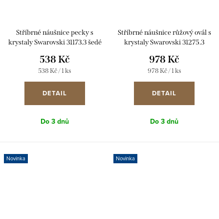
Stříbrné náušnice pecky s
Stříbrné náušnice růžový ovál s
krystaly Swarovski 31173.3 šedé
krystaly Swarovski 31275.3
538 Kč
978 Kč
Měrná
Měrná
538 Kč / 1 ks
978 Kč / 1 ks
cena:
cena:
DETAIL
DETAIL
Do 3 dnů
Do 3 dnů
Novinka
Novinka