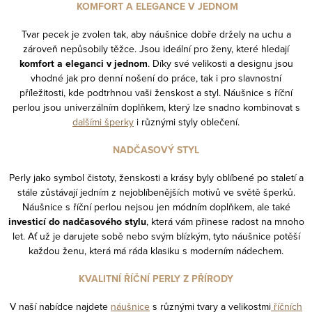
KOMFORT A ELEGANCE V JEDNOM
Tvar pecek je zvolen tak, aby náušnice dobře držely na uchu a
zároveň nepůsobily těžce. Jsou ideální pro ženy, které hledají
komfort a eleganci v jednom
. Díky své velikosti a designu jsou
vhodné jak pro denní nošení do práce, tak i pro slavnostní
příležitosti, kde podtrhnou vaši ženskost a styl. Náušnice s říční
perlou jsou univerzálním doplňkem, který lze snadno kombinovat s
dalšími šperky
i různými styly oblečení.
NADČASOVÝ STYL
Perly jako symbol čistoty, ženskosti a krásy byly oblíbené po staletí a
stále zůstávají jedním z nejoblíbenějších motivů ve světě šperků.
Náušnice s říční perlou nejsou jen módním doplňkem, ale také
investicí do nadčasového stylu
, která vám přinese radost na mnoho
let. Ať už je darujete sobě nebo svým blízkým, tyto náušnice potěší
každou ženu, která má ráda klasiku s moderním nádechem.
KVALITNÍ ŘÍČNÍ PERLY Z PŘÍRODY
V naší nabídce najdete
náušnice
s různými tvary a velikostmi
říčních