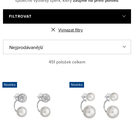
společně vytvářejí šperk, který
zaujme na první pohled
.
FILTROVAT
Vymazat filtry
Ř
Nejprodávanější
a
Nejlevnější
451
položek celkem
z
e
Nejdražší
V
n
Novinka
Novinka
ý
Abecedně
í
p
p
i
r
s
o
p
d