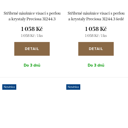
Stříbrné náušnice visací s perlou
Stříbrné náušnice visací s perlou
a krystaly Preciosa 31244.3
a krystaly Preciosa 31244.3 šedé
růžové
1 058 Kč
1 058 Kč
Měrná
Měrná
1 058 Kč / 1 ks
1 058 Kč / 1 ks
cena:
cena:
DETAIL
DETAIL
Do 3 dnů
Do 3 dnů
Novinka
Novinka