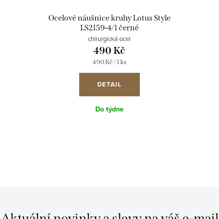
Ocelové náušnice kruhy Lotus Style
LS2159-4/1 černé
chirurgická ocel
490 Kč
Měrná
490 Kč / 1 ks
cena:
DETAIL
Do týdne
Aktuální novinky a slevy na váš e-mail