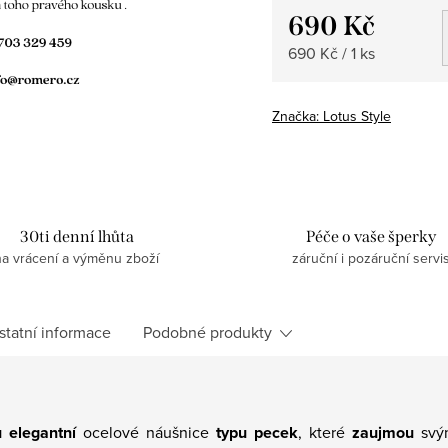
690 Kč
Měrná
690 Kč / 1 ks
cena:
Značka:
Lotus Style
30ti denní lhůta
Péče o vaše šperky
na vrácení a výměnu zboží
záruční i pozáruční servi
statní informace
Podobné produkty
u elegantní
ocelové náušnice
typu pecek
, které
zaujmou
sv