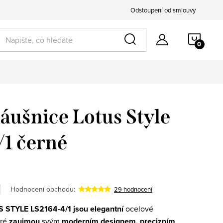
Odstoupení od smlouvy
NÁKU
k pro ni
KOŠÍ
áušnice Lotus Style
1 černé
Hodnocení obchodu:
29 hodnocení
S STYLE LS2164-4/1
jsou elegantní
ocelové
eré
zaujmou
svým
moderním designem
, precizním