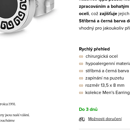
zpracováním a bohatým
oceli
, což
zajišťuje
jejic
Stříbrná a černá barva
vhodný pro jakoukoliv pří
Rychlý přehled
∞
chirurgická ocel
∞
hypoalergenní materi
∞
stříbrná a černá barva
∞
zapínání na puzetu
∞
rozměr 13,5 x 8 mm
∞
kolekce Men's Earring
Do 3 dnů
Možnosti doručení