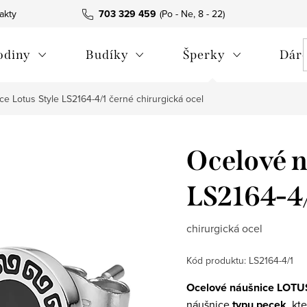
akty
703 329 459
odiny
Budíky
Šperky
Dáre
ce Lotus Style LS2164-4/1 černé
chirurgická ocel
Ocelové n
LS2164-4/
chirurgická ocel
Kód produktu:
LS2164-4/1
Ocelové náušnice LOTU
náušnice
typu pecek
, kt