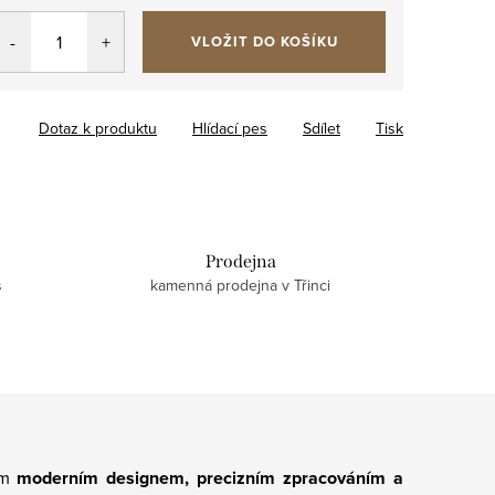
VLOŽIT DO KOŠÍKU
Dotaz k produktu
Hlídací pes
Sdílet
Tisk
Prodejna
s
kamenná prodejna v Třinci
ým
moderním designem, precizním zpracováním a