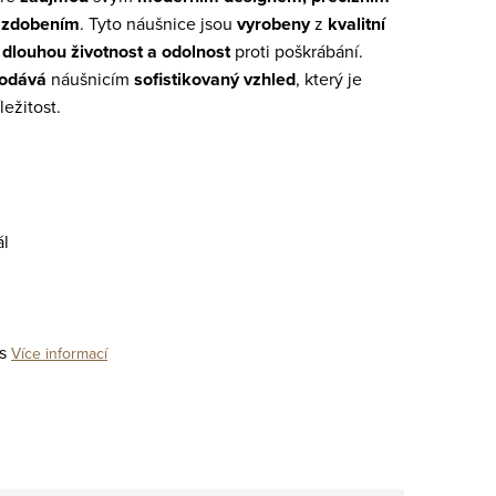
 zdobením
. Tyto náušnice jsou
vyrobeny
z
kvalitní
h
dlouhou životnost a odolnost
proti poškrábání.
 dodává
náušnicím
s
ofistikovaný vzhled
, který
je
ležitost.
ál
s
Více informací