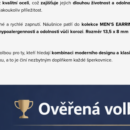
z
kvalitní oceli
, což
zajišťuje
jejich
dlouhou životnost a odolno
akoukoliv příležitost.
hé a rychlé zapnutí. Náušnice patří do
kolekce MEN'S EARR
 hypoalergennosti a odolnosti vůči korozi
.
Rozměr 13,5 x 8 mm
olbou pro ty, kteří hledají
kombinaci moderního designu a klas
tiku, a to je činí nezbytným doplňkem každé šperkovnice.