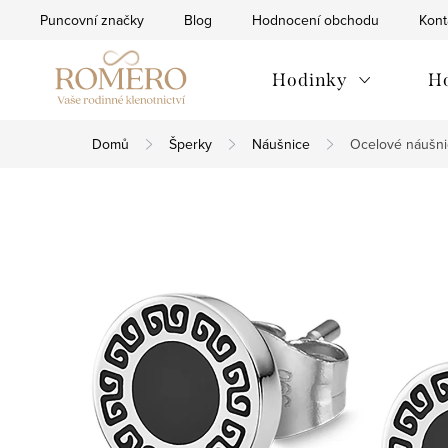
Přejít
Puncovní značky
Blog
Hodnocení obchodu
Kont
na
obsah
Hodinky
H
Domů
Šperky
Náušnice
Ocelové náušni