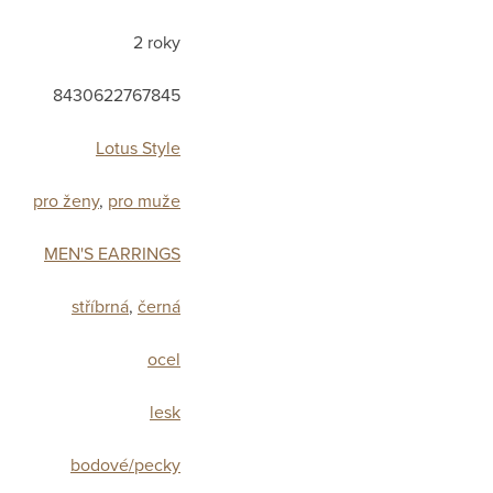
2 roky
8430622767845
Lotus Style
pro ženy
,
pro muže
MEN'S EARRINGS
stříbrná
,
černá
ocel
lesk
bodové/pecky