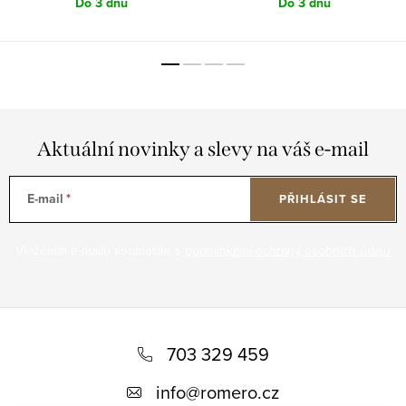
Do 3 dnů
Do 3 dnů
Aktuální novinky a slevy na váš e-mail
E-mail
PŘIHLÁSIT SE
Vložením e-mailu souhlasíte s
podmínkami ochrany osobních údajů
Z
á
703 329 459
p
info
@
romero.cz