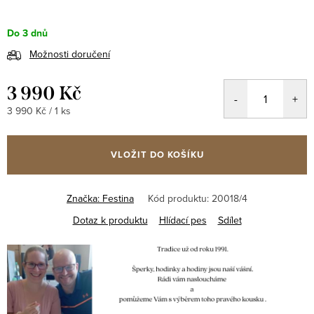
Do 3 dnů
Možnosti doručení
3 990 Kč
Měrná
3 990 Kč / 1 ks
cena:
VLOŽIT DO KOŠÍKU
Značka:
Festina
Kód produktu:
20018/4
Dotaz k produktu
Hlídací pes
Sdílet