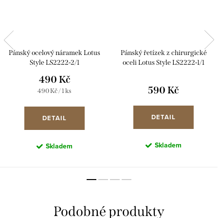
Pánský ocelový náramek Lotus
Pánský řetízek z chirurgické
Style LS2222-2/1
oceli Lotus Style LS2222-1/1
490 Kč
590 Kč
Měrná
490 Kč / 1 ks
cena:
DETAIL
DETAIL
Skladem
Skladem