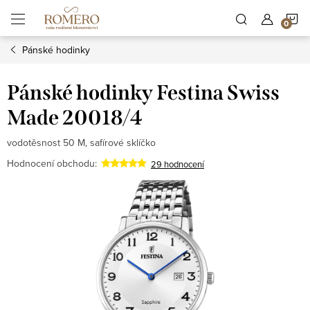
Přejít
N
na
obsah
Pánské hodinky
K
Pánské hodinky Festina Swiss
Made 20018/4
vodotěsnost 50 M, safírové sklíčko
Hodnocení obchodu:
29 hodnocení