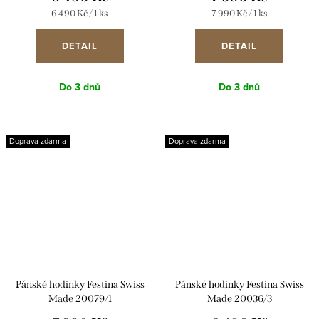
Měrná
Měrná
6 490 Kč / 1 ks
7 990 Kč / 1 ks
cena:
cena:
DETAIL
DETAIL
Do 3 dnů
Do 3 dnů
Doprava zdarma
Doprava zdarma
Pánské hodinky Festina Swiss
Pánské hodinky Festina Swiss
Made 20079/1
Made 20036/3