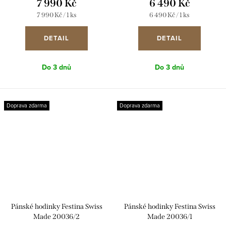
7 990 Kč
6 490 Kč
Měrná
Měrná
7 990 Kč / 1 ks
6 490 Kč / 1 ks
cena:
cena:
DETAIL
DETAIL
Do 3 dnů
Do 3 dnů
Doprava zdarma
Doprava zdarma
Pánské hodinky Festina Swiss
Pánské hodinky Festina Swiss
Made 20036/2
Made 20036/1