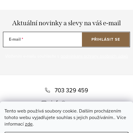
Aktuální novinky a slevy na váš e-mail
E-mail
PŘIHLÁSIT SE
Vložením e-mailu souhlasíte s
podmínkami ochrany osobních údajů
Z
á
703 329 459
p
info
@
romero.cz
a
Tento web používá soubory cookie. Dalším procházením
tohoto webu vyjadřujete souhlas s jejich používáním.. Více
t
informací
zde
.
í