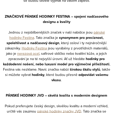
se budou skvěle vyjímat na vašem zápěstí.
ZNAČKOVÉ PÁNSKÉ HODINKY FESTINA – spojení nadčasového
designu a kvality
Jednou z nejoblíbenějších značek v naší nabídce jsou
pánské
hodinky Festina
. Tato značka je
synonymem pro preciznost,
spolehlivost a nadčasový design
, který osloví i ty nejnáročnější
zákazníky.
Hodinky Festina
jsou vyráběny z prvotřídních materiálů,
jako je
nerezová ocel
, safírové sklíčko nebo kvalitní kůže, a jejich
zpracování je na té nejvyšší úrovni. Ať už hledáte
hodinky pro
každodenní nošení, nebo luxusní model pro výjimečné příležitosti
,
Festina vás nezklame. Navíc značka nabízí
širokou škálu stylů
, takže
si můžete vybrat
hodinky
, které budou přesně
odpovídat vašemu
vkusu
.
PÁNSKÉ HODINKY JVD – skvělá kvalita s moderním designem
Pokud preferujete český design, skvělou kvalitu a moderní vzhled,
určitě vás zaujmou
pánské hodinky značky JVD
. Tato značka se