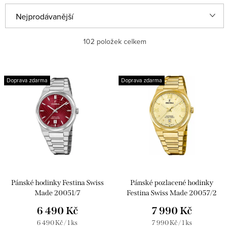
Ř
Nejprodávanější
a
Nejlevnější
102
položek celkem
z
e
Nejdražší
V
n
Doprava zdarma
Doprava zdarma
ý
Abecedně
í
p
p
i
r
s
o
p
d
r
u
Pánské hodinky Festina Swiss
Pánské pozlacené hodinky
o
k
Made 20051/7
Festina Swiss Made 20057/2
d
6 490 Kč
7 990 Kč
t
u
Měrná
Měrná
6 490 Kč / 1 ks
7 990 Kč / 1 ks