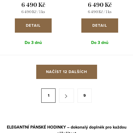
6 490 Kč
6 490 Kč
Měrná
Měrná
6 490 Kč / 1 ks
6 490 Kč / 1 ks
cena:
cena:
DETAIL
DETAIL
Do 3 dnů
Do 3 dnů
O
NAČÍST 12 DALŠÍCH
v
l
á
S
1
9
d
t
a
r
c
á
í
n
ELEGANTNÍ PÁNSKÉ HODINKY – dokonalý doplněk pro každou
p
k