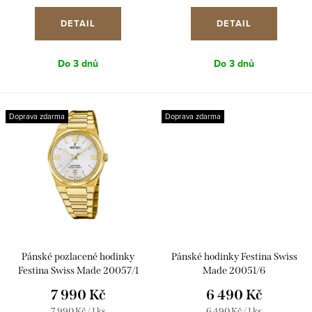
ů
cena:
cena:
k
DETAIL
DETAIL
t
ů
Do 3 dnů
Do 3 dnů
Doprava zdarma
Doprava zdarma
Pánské pozlacené hodinky
Pánské hodinky Festina Swiss
Festina Swiss Made 20057/1
Made 20051/6
7 990 Kč
6 490 Kč
Měrná
Měrná
7 990 Kč / 1 ks
6 490 Kč / 1 ks