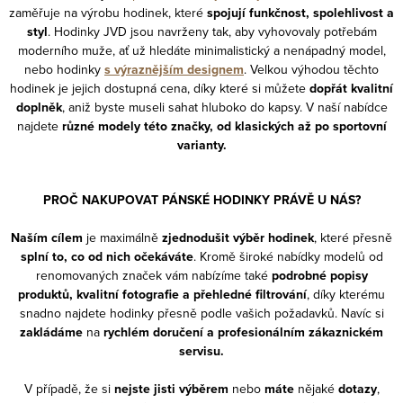
zaměřuje na výrobu hodinek, které
spojují funkčnost, spolehlivost a
styl
. Hodinky JVD jsou navrženy tak, aby vyhovovaly potřebám
moderního muže, ať už hledáte minimalistický a nenápadný model,
nebo hodinky
s výraznějším designem
. Velkou výhodou těchto
hodinek je jejich dostupná cena, díky které si můžete
dopřát kvalitní
doplněk
, aniž byste museli sahat hluboko do kapsy. V naší nabídce
najdete
různé modely této značky, od klasických až po sportovní
varianty.
PROČ NAKUPOVAT PÁNSKÉ HODINKY PRÁVĚ U NÁS?
Naším cílem
je maximálně
zjednodušit výběr hodinek
, které přesně
splní to, co od nich očekáváte
. Kromě široké nabídky modelů od
renomovaných značek vám nabízíme také
podrobné popisy
produktů, kvalitní fotografie a přehledné filtrování
, díky kterému
snadno najdete hodinky přesně podle vašich požadavků. Navíc si
zakládáme
na
rychlém doručení a profesionálním zákaznickém
servisu.
V případě, že si
nejste jisti výběrem
nebo
máte
nějaké
dotazy
,