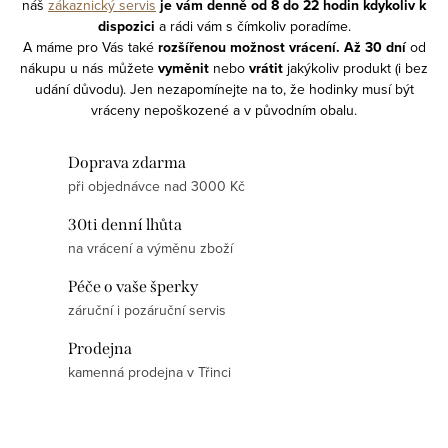
náš
zákaznický servis
je vám denně od 8 do 22 hodin kdykoliv
k
dispozici
a rádi vám s čímkoliv poradíme.
A máme pro Vás také
rozšířenou možnost vrácení. Až 30 dní
od
nákupu u nás můžete
vyměnit
nebo
vrátit
jakýkoliv produkt (i bez
udání důvodu). Jen nezapomínejte na to, že hodinky musí být
vráceny nepoškozené a v původním obalu.
Doprava zdarma
při objednávce nad 3000 Kč
30ti denní lhůta
na vrácení a výměnu zboží
Péče o vaše šperky
záruční i pozáruční servis
Prodejna
kamenná prodejna v Třinci