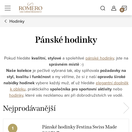
Přejít
N
na
obsah
Hodinky
K
Pánské hodinky
Pokud hledáte
kvalitní, stylové
a spolehlivé
pánské hodinky
, jste na
správném místě
:-)
Naše kolekce
je pečlivě vybraná tak, aby splňovala
požadavky na
styl, kvalitu i funkčnost
a my věříme, že si z naší
opravdu široké
nabídky hodinek
vybere každý muž, ať už hledáte
elegantní doplněk
k obleku
, praktického
společníka pro sportovní aktivity
nebo
hodinky
, které vás nezklamou ani při dobrodružstvích ve vodě.
Nejprodávanější
Pánské hodinky Festina Swiss Made