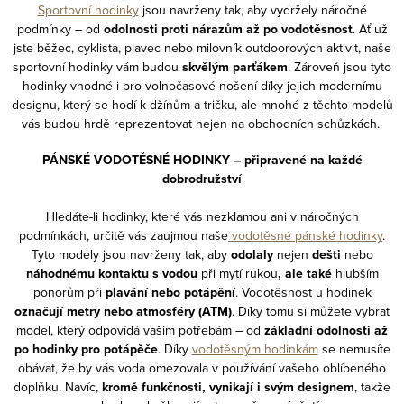
Sportovní hodinky
jsou navrženy tak, aby vydržely náročné
podmínky – od
odolnosti proti nárazům až po vodotěsnost
. Ať už
jste běžec, cyklista, plavec nebo milovník outdoorových aktivit, naše
sportovní hodinky vám budou
skvělým parťákem
. Zároveň jsou tyto
hodinky vhodné i pro volnočasové nošení díky jejich modernímu
designu, který se hodí k džínům a tričku, ale mnohé z těchto modelů
vás budou hrdě reprezentovat nejen na obchodních schůzkách.
PÁNSKÉ VODOTĚSNÉ HODINKY – připravené na každé
dobrodružství
Hledáte-li hodinky, které vás nezklamou ani v náročných
podmínkách, určitě vás zaujmou naše
vodotěsné pánské hodinky
.
Tyto modely jsou navrženy tak, aby
odolaly
nejen
dešti
nebo
náhodnému kontaktu s vodou
při mytí rukou
, ale také
hlubším
ponorům při
plavání nebo potápění
. Vodotěsnost u hodinek
označují metry nebo atmosféry (ATM)
. Díky tomu si můžete vybrat
model, který odpovídá vašim potřebám – od
základní odolnosti až
po hodinky pro potápěče
. Díky
vodotěsným hodinkám
se nemusíte
obávat, že by vás voda omezovala v používání vašeho oblíbeného
doplňku. Navíc,
kromě funkčnosti, vynikají i svým designem
, takže