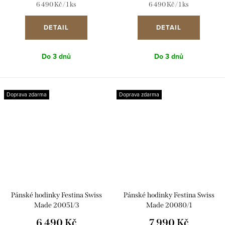
Měrná
Měrná
6 490 Kč / 1 ks
6 490 Kč / 1 ks
cena:
cena:
DETAIL
DETAIL
Do 3 dnů
Do 3 dnů
Doprava zdarma
Doprava zdarma
Pánské hodinky Festina Swiss
Pánské hodinky Festina Swiss
Made 20051/3
Made 20080/1
6 490 Kč
7 990 Kč