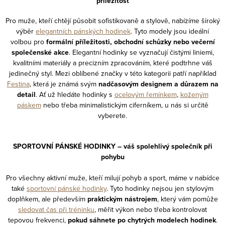
příležitost
r
o
v
Pro muže, kteří chtějí působit sofistikovaně a stylově, nabízíme široký
v
výběr
elegantních pánských hodinek
. Tyto modely jsou ideální
k
á
volbou pro
formální příležitosti, obchodní schůzky nebo večerní
y
n
společenské akce
. Elegantní hodinky se vyznačují čistými liniemi,
v
kvalitními materiály a precizním zpracováním, které podtrhne váš
í
ý
jedinečný styl. Mezi oblíbené značky v této kategorii patří například
Festina
, která je známá svým
nadčasovým designem a důrazem na
p
detail
. Ať už hledáte hodinky s
ocelovým řemínkem
,
koženým
i
páskem
nebo třeba minimalistickým ciferníkem, u nás si určitě
s
vyberete.
u
SPORTOVNÍ PÁNSKÉ HODINKY – váš spolehlivý společník při
pohybu
Pro všechny aktivní muže, kteří milují pohyb a sport, máme v nabídce
také
sportovní pánské hodinky
. Tyto hodinky nejsou jen stylovým
doplňkem, ale především
praktickým nástrojem
, který vám pomůže
sledovat čas při tréninku
, měřit výkon nebo třeba kontrolovat
tepovou frekvenci,
pokud sáhnete po chytrých modelech hodinek
.