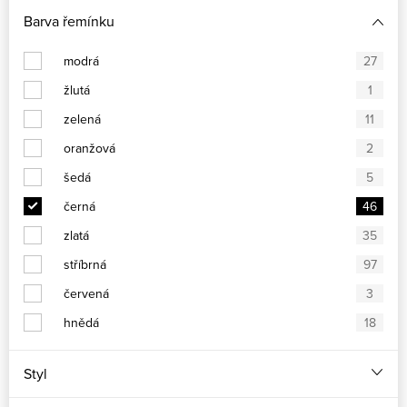
Barva řemínku
modrá
27
žlutá
1
zelená
11
oranžová
2
šedá
5
černá
46
zlatá
35
stříbrná
97
červená
3
hnědá
18
Styl