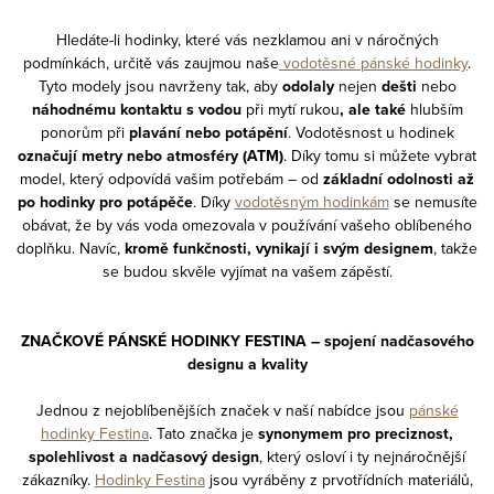
Hledáte-li hodinky, které vás nezklamou ani v náročných
podmínkách, určitě vás zaujmou naše
vodotěsné pánské hodinky
.
Tyto modely jsou navrženy tak, aby
odolaly
nejen
dešti
nebo
náhodnému kontaktu s vodou
při mytí rukou
, ale také
hlubším
ponorům při
plavání nebo potápění
. Vodotěsnost u hodinek
označují metry nebo atmosféry (ATM)
. Díky tomu si můžete vybrat
model, který odpovídá vašim potřebám – od
základní odolnosti až
po hodinky pro potápěče
. Díky
vodotěsným hodinkám
se nemusíte
obávat, že by vás voda omezovala v používání vašeho oblíbeného
doplňku. Navíc,
kromě funkčnosti, vynikají i svým designem
, takže
se budou skvěle vyjímat na vašem zápěstí.
ZNAČKOVÉ PÁNSKÉ HODINKY FESTINA – spojení nadčasového
designu a kvality
Jednou z nejoblíbenějších značek v naší nabídce jsou
pánské
hodinky Festina
. Tato značka je
synonymem pro preciznost,
spolehlivost a nadčasový design
, který osloví i ty nejnáročnější
zákazníky.
Hodinky Festina
jsou vyráběny z prvotřídních materiálů,