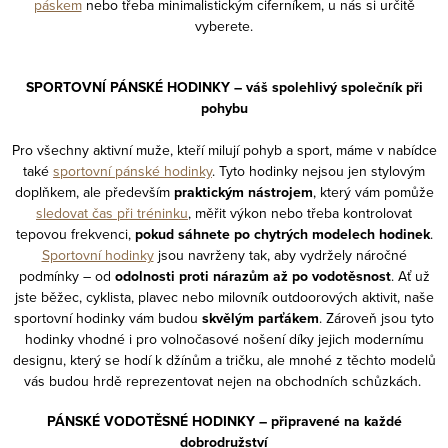
páskem
nebo třeba minimalistickým ciferníkem, u nás si určitě
s
vyberete.
u
SPORTOVNÍ PÁNSKÉ HODINKY – váš spolehlivý společník při
pohybu
Pro všechny aktivní muže, kteří milují pohyb a sport, máme v nabídce
také
sportovní pánské hodinky
. Tyto hodinky nejsou jen stylovým
doplňkem, ale především
praktickým nástrojem
, který vám pomůže
sledovat čas při tréninku
, měřit výkon nebo třeba kontrolovat
tepovou frekvenci,
pokud sáhnete po chytrých modelech hodinek
.
Sportovní hodinky
jsou navrženy tak, aby vydržely náročné
podmínky – od
odolnosti proti nárazům až po vodotěsnost
. Ať už
jste běžec, cyklista, plavec nebo milovník outdoorových aktivit, naše
sportovní hodinky vám budou
skvělým parťákem
. Zároveň jsou tyto
hodinky vhodné i pro volnočasové nošení díky jejich modernímu
designu, který se hodí k džínům a tričku, ale mnohé z těchto modelů
vás budou hrdě reprezentovat nejen na obchodních schůzkách.
PÁNSKÉ VODOTĚSNÉ HODINKY – připravené na každé
dobrodružství