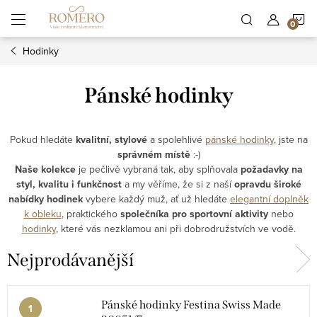
Přejít
N
na
obsah
Hodinky
K
Pánské hodinky
Pokud hledáte
kvalitní, stylové
a spolehlivé
pánské hodinky
, jste na
správném místě
:-)
Naše kolekce
je pečlivě vybraná tak, aby splňovala
požadavky na
styl, kvalitu i funkčnost
a my věříme, že si z naší
opravdu široké
nabídky hodinek
vybere každý muž, ať už hledáte
elegantní doplněk
k obleku
, praktického
společníka pro sportovní aktivity
nebo
hodinky
, které vás nezklamou ani při dobrodružstvích ve vodě.
Nejprodávanější
Pánské hodinky Festina Swiss Made