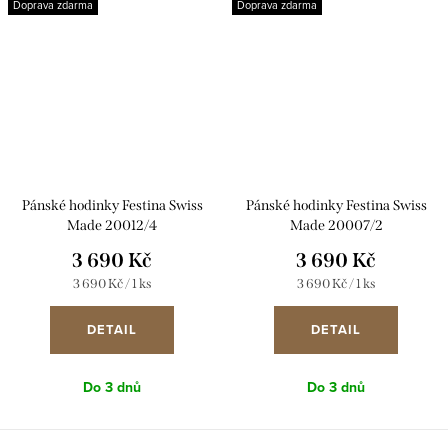
Doprava zdarma
Doprava zdarma
Pánské hodinky Festina Swiss
Pánské hodinky Festina Swiss
Made 20012/4
Made 20007/2
3 690 Kč
3 690 Kč
Měrná
Měrná
3 690 Kč / 1 ks
3 690 Kč / 1 ks
cena:
cena:
DETAIL
DETAIL
Do 3 dnů
Do 3 dnů