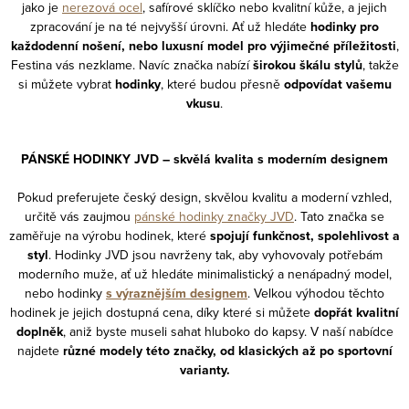
jako je
nerezová ocel
, safírové sklíčko nebo kvalitní kůže, a jejich
zpracování je na té nejvyšší úrovni. Ať už hledáte
hodinky pro
každodenní nošení, nebo luxusní model pro výjimečné příležitosti
,
Festina vás nezklame. Navíc značka nabízí
širokou škálu stylů
, takže
si můžete vybrat
hodinky
, které budou přesně
odpovídat vašemu
vkusu
.
PÁNSKÉ HODINKY JVD – skvělá kvalita s moderním designem
Pokud preferujete český design, skvělou kvalitu a moderní vzhled,
určitě vás zaujmou
pánské hodinky značky JVD
. Tato značka se
zaměřuje na výrobu hodinek, které
spojují funkčnost, spolehlivost a
styl
. Hodinky JVD jsou navrženy tak, aby vyhovovaly potřebám
moderního muže, ať už hledáte minimalistický a nenápadný model,
nebo hodinky
s výraznějším designem
. Velkou výhodou těchto
hodinek je jejich dostupná cena, díky které si můžete
dopřát kvalitní
doplněk
, aniž byste museli sahat hluboko do kapsy. V naší nabídce
najdete
různé modely této značky, od klasických až po sportovní
varianty.