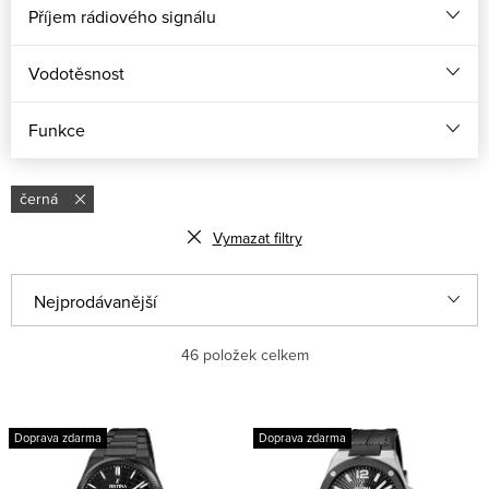
Příjem rádiového signálu
Vodotěsnost
Funkce
černá
Vymazat filtry
Ř
Nejprodávanější
a
Nejlevnější
46
položek celkem
z
e
Nejdražší
V
n
Doprava zdarma
Doprava zdarma
ý
Abecedně
í