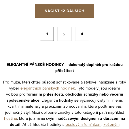
O
NAČÍST 12 DALŠÍCH
v
l
á
S
1
4
d
t
a
r
c
á
í
n
ELEGANTNÍ PÁNSKÉ HODINKY – dokonalý doplněk pro každou
p
k
příležitost
r
o
v
Pro muže, kteří chtějí působit sofistikovaně a stylově, nabízíme široký
v
výběr
elegantních pánských hodinek
. Tyto modely jsou ideální
k
á
volbou pro
formální příležitosti, obchodní schůzky nebo večerní
y
n
společenské akce
. Elegantní hodinky se vyznačují čistými liniemi,
v
kvalitními materiály a precizním zpracováním, které podtrhne váš
í
ý
jedinečný styl. Mezi oblíbené značky v této kategorii patří například
Festina
, která je známá svým
nadčasovým designem a důrazem na
p
detail
. Ať už hledáte hodinky s
ocelovým řemínkem
,
koženým
i