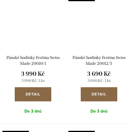
Pánské hodinky Festina Swiss
Pánské hodinky Festina Swiss
Made 20010/1
Made 20012/5
3 990 Kč
3 690 Kč
Měrná
Měrná
3 990 Kč / 1 ks
3 690 Kč / 1 ks
cena:
cena:
DETAIL
DETAIL
Do 3 dnů
Do 3 dnů