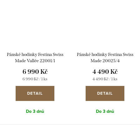
Pánské hodinky Festina Swiss
Pánské hodinky Festina Swiss
Made Vallée 22001/1
Made 20025/4
6 990 Kč
4 490 Kč
Měrná
Měrná
6 990 Kč / 1 ks
4 490 Kč / 1 ks
cena:
cena:
DETAIL
DETAIL
Do 3 dnů
Do 3 dnů