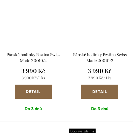
Pánské hodinky Festina Swiss
Pánské hodinky Festina Swiss
Made 20010/4
Made 20010/2
3 990 Kč
3 990 Kč
Měrná
Měrná
3 990 Kč / 1 ks
3 990 Kč / 1 ks
cena:
cena:
DETAIL
DETAIL
Do 3 dnů
Do 3 dnů
Doprava zdarma