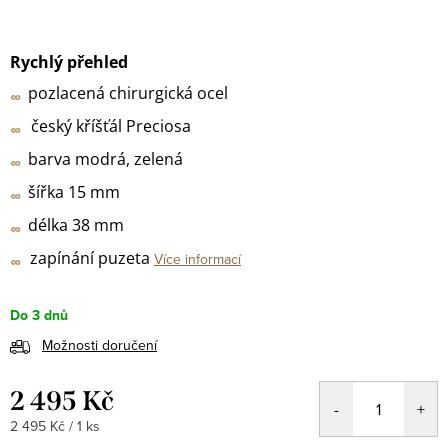
Rychlý přehled
pozlacen
á chirurgická ocel
∞
český kříšťál Preciosa
∞
barva modrá, zelená
∞
šířka
15
mm
∞
délka
38
mm
∞
zapínání
puzeta
Více informací
∞
Do 3 dnů
Možnosti doručení
2 495 Kč
Měrná
2 495 Kč / 1 ks
cena: