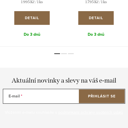
Měrná
Měrná
1 995 Kč / 1 ks
1 795 Kč / 1 ks
cena:
cena:
DETAIL
DETAIL
Do 3 dnů
Do 3 dnů
Aktuální novinky a slevy na váš e-mail
E-mail
PŘIHLÁSIT SE
Vložením e-mailu souhlasíte s
podmínkami ochrany osobních údajů