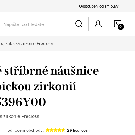
Odstoupení od smlouvy
NÁKU
KOŠÍ
ro, kubická zirkonie Preciosa
 stříbrné náušnice
bickou zirkonií
 5396Y00
á zirkonie Preciosa
Hodnocení obchodu:
29 hodnocení