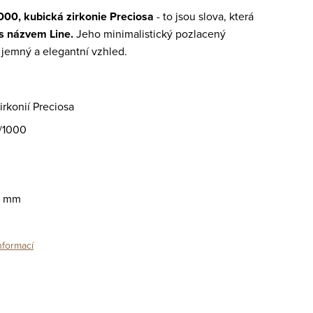
000, kubická zirkonie Preciosa
- to jsou slova, která
s názvem Line.
Jeho minimalistický pozlacený
 jemný a elegantní vzhled.
rkonií Preciosa
5/1000
5 mm
nformací