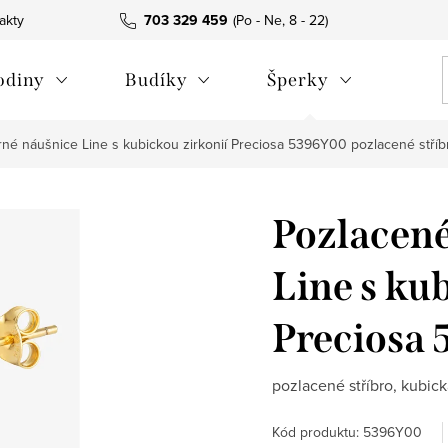
akty
703 329 459
odiny
Budíky
Šperky
rné náušnice Line s kubickou zirkonií Preciosa 5396Y00
pozlacené stříb
Pozlacené
Line s ku
Preciosa
pozlacené stříbro, kubick
Kód produktu:
5396Y00