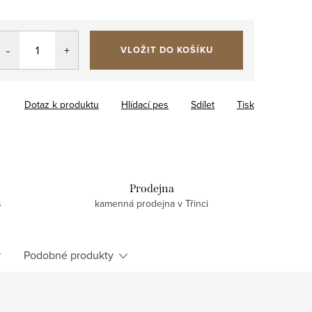
VLOŽIT DO KOŠÍKU
Dotaz k produktu
Hlídací pes
Sdílet
Tisk
Prodejna
s
kamenná prodejna v Třinci
Podobné produkty