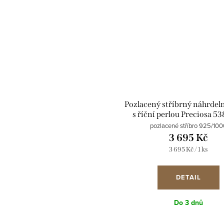
Pozlacený stříbrný náhrdel
s říční perlou Preciosa 5
pozlacené stříbro 925/100
3 695 Kč
Měrná
3 695 Kč / 1 ks
cena:
DETAIL
Do 3 dnů