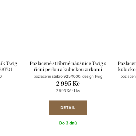
ník Twig
Pozlacené stříbrné náušnice Twig s
Pozlacen
388Y01
říční perlou a kubickou zirkonií
kubicko
Preciosa 5389Y01
0
pozlacené stříbro 925/1000, design Twig
pozlacené
2 995 Kč
Měrná
2 995 Kč / 1 ks
cena:
DETAIL
Do 3 dnů