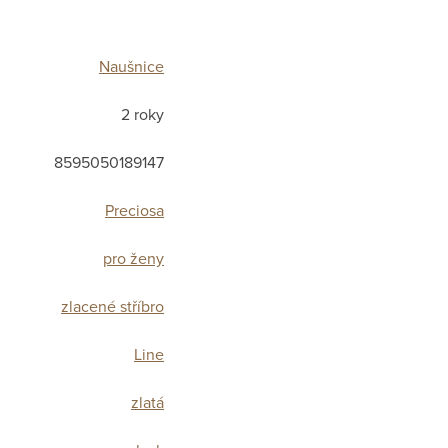
Naušnice
2 roky
8595050189147
Preciosa
pro ženy
zlacené stříbro
Line
zlatá