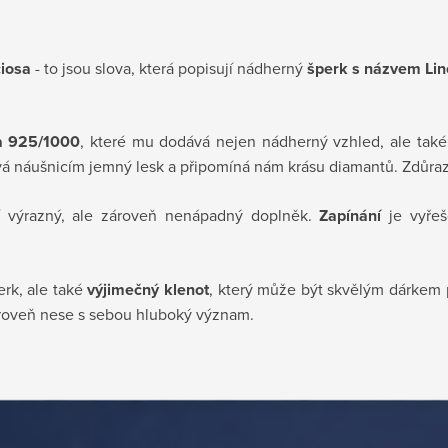
ciosa
- to jsou slova, která popisují nádherný
šperk s názvem Lin
ra 925/1000
, které mu dodává nejen nádherný vzhled, ale také 
á náušnicím jemný lesk a připomíná nám krásu diamantů. Zdůraz
ní výrazný, ale zároveň nenápadný doplněk.
Zapínání
je vyře
rk, ale také
výjimečný klenot
, který může být skvělým dárkem 
ároveň nese s sebou hluboký význam.