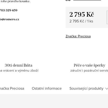
2 795 Kč
Měrná
2 795 Kč / 1 ks
cena:
Značka:
Preciosa
30ti denní lhůta
Péče o vaše šperky
na vrácení a výměnu zboží
záruční i pozáruční servi
načka
Preciosa
Ostatní informace
Související produkty