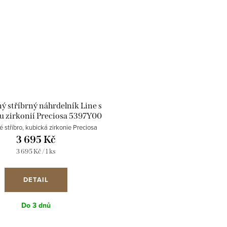
ý stříbrný náhrdelník Line s
u zirkonií Preciosa 5397Y00
 stříbro, kubická zirkonie Preciosa
3 695 Kč
Měrná
3 695 Kč / 1 ks
cena:
DETAIL
Do 3 dnů