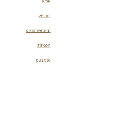
lesk
visací
s kamenem
zirkon
puzeta