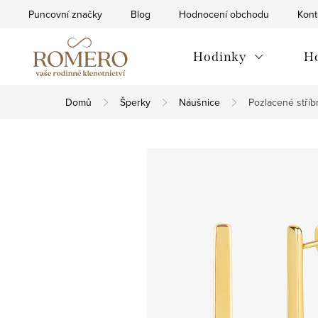
Přejít
Puncovní značky
Blog
Hodnocení obchodu
Kont
na
obsah
Hodinky
H
Domů
Šperky
Náušnice
Pozlacené stříb