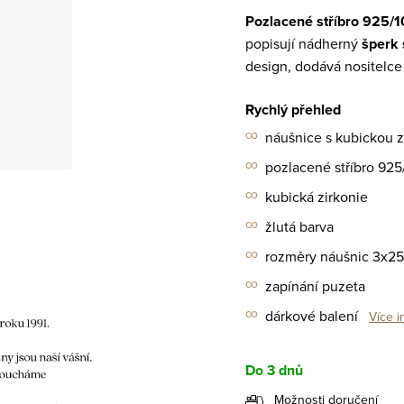
Pozlacené stříbro 925/1
popisují nádherný
šperk 
design, dodává nositelce
Rychlý přehled
∞
náušnice s kubickou zi
∞
pozlacené stříbro 92
∞
kubická zirkonie
∞
žlutá barva
∞
rozměry náušnic 3x2
∞
zapínání puzeta
∞
dárkové balení
Více i
Do 3 dnů
Možnosti doručení