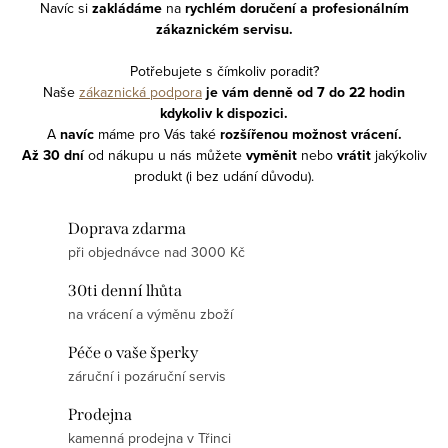
Navíc si
zakládáme
na
rychlém doručení a profesionálním
zákaznickém servisu.
Potřebujete s čímkoliv poradit?
Naše
zákaznická podpora
je vám denně od 7 do 22 hodin
kdykoliv
k dispozici.
A
navíc
m
áme pro Vás také
rozšířenou možnost vrácení.
Až 30 dní
od nákupu
u nás můžete
vyměnit
nebo
vrátit
jakýkoliv
produkt (i bez udání důvodu).
Doprava zdarma
při objednávce nad 3000 Kč
30ti denní lhůta
na vrácení a výměnu zboží
Péče o vaše šperky
záruční i pozáruční servis
Prodejna
kamenná prodejna v Třinci