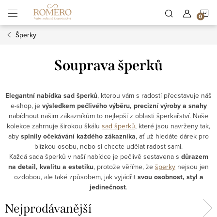
Přejít
N
na
obsah
Šperky
K
Souprava šperků
Elegantní nabídka sad šperků
, kterou vám s radostí představuje náš
e-shop, je
výsledkem pečlivého výběru, precizní výroby a snahy
nabídnout našim zákazníkům to nejlepší z oblasti šperkařství. Naše
kolekce zahrnuje širokou škálu
sad šperků
, které jsou navrženy tak,
aby
splnily očekávání každého zákazníka
, ať už hledáte dárek pro
blízkou osobu, nebo si chcete udělat radost sami.
Každá sada šperků v naší nabídce je pečlivě sestavena s
důrazem
na detail, kvalitu a estetiku
, protože věříme, že
šperky
nejsou jen
ozdobou, ale také způsobem, jak vyjádřit
svou osobnost, styl a
jedinečnost
.
Nejprodávanější