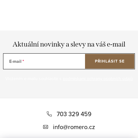
Aktuální novinky a slevy na váš e-mail
E-mail
PŘIHLÁSIT SE
Vložením e-mailu souhlasíte s
podmínkami ochrany osobních údajů
Z
á
703 329 459
p
info
@
romero.cz
a