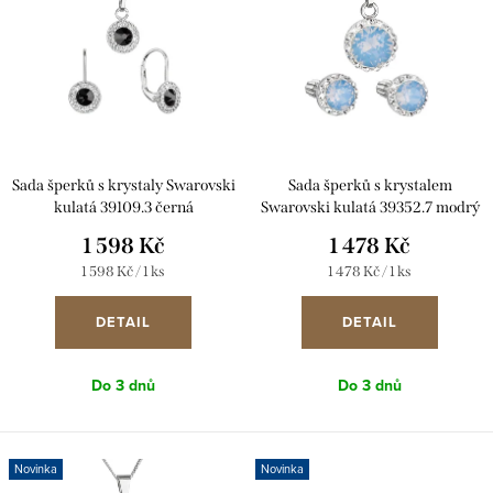
p
p
i
r
s
o
p
d
r
u
Sada šperků s krystaly Swarovski
Sada šperků s krystalem
o
k
kulatá 39109.3 černá
Swarovski kulatá 39352.7 modrý
d
opál
1 598 Kč
1 478 Kč
t
u
Měrná
Měrná
1 598 Kč / 1 ks
1 478 Kč / 1 ks
ů
cena:
cena:
k
DETAIL
DETAIL
t
ů
Do 3 dnů
Do 3 dnů
Novinka
Novinka