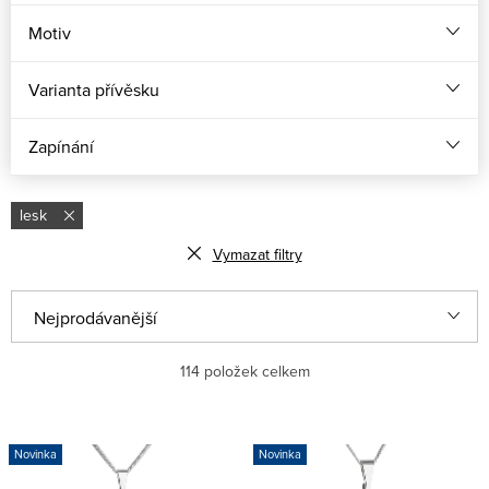
Motiv
Varianta přívěsku
Zapínání
lesk
Vymazat filtry
Ř
Nejprodávanější
a
Nejlevnější
114
položek celkem
z
e
Nejdražší
V
n
Novinka
Novinka
ý
Abecedně
í