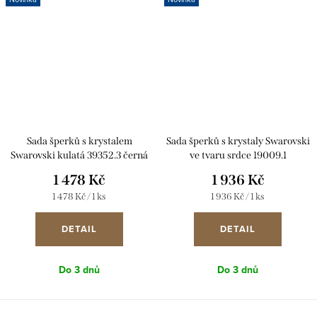
Sada šperků s krystalem
Sada šperků s krystaly Swarovski
Swarovski kulatá 39352.3 černá
ve tvaru srdce 19009.1
1 478 Kč
1 936 Kč
Měrná
Měrná
1 478 Kč / 1 ks
1 936 Kč / 1 ks
cena:
cena:
DETAIL
DETAIL
Do 3 dnů
Do 3 dnů