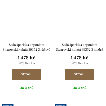
Sada šperků s krystalem
Sada šperků s krystalem
Swarovski kulatá 39352.3 růžová
Swarovski kulatá 39352.3 modrá
1 478 Kč
1 478 Kč
Měrná
Měrná
1 478 Kč / 1 ks
1 478 Kč / 1 ks
cena:
cena:
DETAIL
DETAIL
Do 3 dnů
Do 3 dnů
Novinka
Novinka