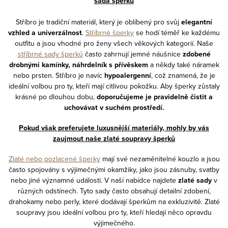
sada šperků
i
s
Stříbro je tradiční materiál, který je oblíbený pro svůj
elegantní
u
vzhled a univerzálnost
.
Stříbrné šperky
se hodí téměř ke každému
outfitu a jsou vhodné pro ženy všech věkových kategorií. Naše
stříbrné sady šperků
často zahrnují jemné náušnice
zdobené
drobnými kamínky, náhrdelník s přívěskem
a někdy také náramek
nebo prsten. Stříbro je navíc
hypoalergenní
, což znamená, že je
ideální volbou pro ty, kteří mají citlivou pokožku. Aby šperky zůstaly
krásné po dlouhou dobu,
doporučujeme je pravidelně čistit a
uchovávat v suchém prostředí.
Pokud však preferujete luxusnější materiály, mohly by vás
zaujmout naše zlaté soupravy šperků
Zlaté nebo pozlacené šperky
mají své nezaměnitelné kouzlo a jsou
často spojovány s výjimečnými okamžiky, jako jsou zásnuby, svatby
nebo jiné významné události. V naší nabídce najdete
zlaté sady
v
různých odstínech. Tyto sady často obsahují detailní zdobení,
drahokamy nebo perly, které dodávají šperkům na exkluzivitě. Zlaté
soupravy jsou ideální volbou pro ty, kteří hledají něco opravdu
výjimečného.