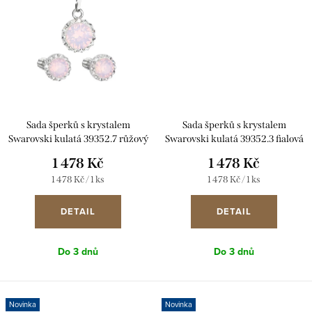
Sada šperků s krystalem
Sada šperků s krystalem
Swarovski kulatá 39352.7 růžový
Swarovski kulatá 39352.3 fialová
opál
1 478 Kč
1 478 Kč
Měrná
Měrná
1 478 Kč / 1 ks
1 478 Kč / 1 ks
cena:
cena:
DETAIL
DETAIL
Do 3 dnů
Do 3 dnů
Novinka
Novinka