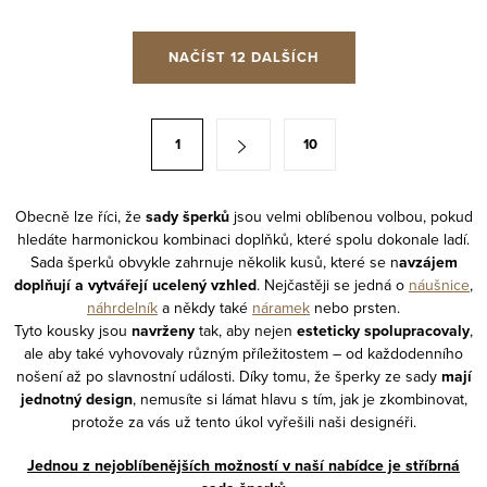
O
NAČÍST 12 DALŠÍCH
v
l
á
S
1
10
d
t
a
r
c
á
Obecně lze říci, že
sady šperků
jsou velmi oblíbenou volbou, pokud
í
hledáte harmonickou kombinaci doplňků, které spolu dokonale ladí.
n
Sada šperků obvykle zahrnuje několik kusů, které se n
avzájem
p
k
doplňují a vytvářejí ucelený vzhled
. Nejčastěji se jedná o
náušnice
,
r
o
náhrdelník
a někdy také
náramek
nebo prsten.
v
Tyto kousky jsou
navrženy
tak, aby nejen
esteticky spolupracovaly
,
v
k
ale aby také vyhovovaly různým příležitostem – od každodenního
á
nošení až po slavnostní události. Díky tomu, že šperky ze sady
mají
y
n
jednotný design
, nemusíte si lámat hlavu s tím, jak je zkombinovat,
v
í
protože za vás už tento úkol vyřešili naši designéři.
ý
p
Jednou z nejoblíbenějších možností v naší nabídce je stříbrná