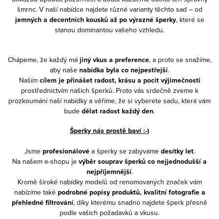
šmrnc. V naší nabídce najdete různé varianty těchto sad – od
jemných a decentních kousků až po výrazné šperky
, které se
stanou dominantou vašeho vzhledu.
Chápeme, že každý má
jiný vkus a preference
, a proto se snažíme,
aby naše
nabídka byla co nejpestřejší
.
Naším
cílem je přinášet radost, krásu a pocit výjimečnosti
prostřednictvím našich šperků. Proto vás srdečně zveme k
prozkoumání naší nabídky a věříme, že si vyberete sadu, která vám
bude
dělat radost každý den
.
Šperky nás prostě baví :-)
Jsme
profesionálové
a šperky se zabýváme
desítky let
.
Na našem e-shopu je
výběr souprav šperků co nejjednodušší a
nejpříjemnější
.
Kromě široké nabídky modelů od renomovaných značek vám
nabízíme také
podrobné popisy produktů, kvalitní fotografie a
přehledné filtrování
, díky kterému snadno najdete šperk přesně
podle vašich požadavků a vkusu.