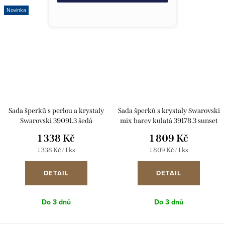
Novinka
Sada šperků s perlou a krystaly
Sada šperků s krystaly Swarovski
Swarovski 39091.3 šedá
mix barev kulatá 39178.3 sunset
1 338 Kč
1 809 Kč
Měrná
Měrná
1 338 Kč / 1 ks
1 809 Kč / 1 ks
cena:
cena:
DETAIL
DETAIL
Do 3 dnů
Do 3 dnů