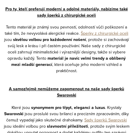
Pro ty, kteří preferují moderní a odolné materiály, nabízíme také
sady šperků z chirurgické oceli
Tento materiál je známý svou pevností, odolností vůči poškození a
také tím, že nevyvolává alergické reakce.
Šperky z chirurgické oceli
jsou
skvělou volbou pro každodenní nošení
, protože si zachovávají
svůj lesk a krásu i při častém používání. Naše sady z chirurgické
oceli zahrnují minimalistické i výraznější designy, takže si vybere
opravdu každý. Tento
materiál je navíc velmi trendy a oblíbený
mezi mladší generací
, která oceňuje jeho moderní vzhled a
praktičnost.
A samozřejmě nemůžeme zapomenout na naše sady šperků
Swarovski
Které jsou
synonymem pro třpyt, eleganci a luxus
. Krystaly
Swarovski
jsou proslulé svou brilancí a precizním zpracováním, díky
čemuž vypadají jako skutečné drahokamy.
Sady šperků Swarovski
jsou ideální volbou pro
slavnostní příležitosti
, protože svým leskem
dokážou upoutat pozornost a dodat každému outfitu ten správný