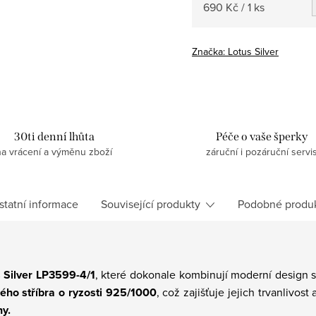
Měrná
690 Kč / 1 ks
cena:
Značka:
Lotus Silver
30ti denní lhůta
Péče o vaše šperky
na vrácení a výměnu zboží
záruční i pozáruční servi
statní informace
Související produkty
Podobné produ
 Silver LP3599-4/1
, které dokonale kombinují moderní design s
ného stříbra o ryzosti 925/1000
, což zajišťuje jejich trvanlivo
ny.