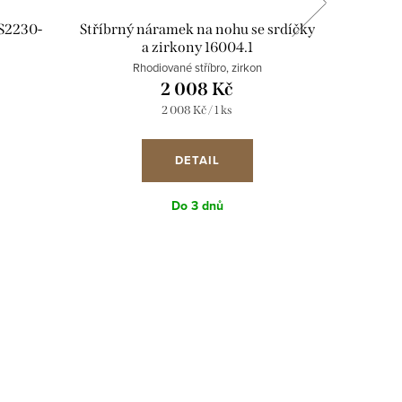
S2230-
Stříbrný náramek na nohu se srdíčky
Elega
a zirkony 16004.1
Pr
Rhodiované stříbro, zirkon
rhodi
2 008 Kč
Měrná
2 008 Kč / 1 ks
cena:
DETAIL
Do 3 dnů