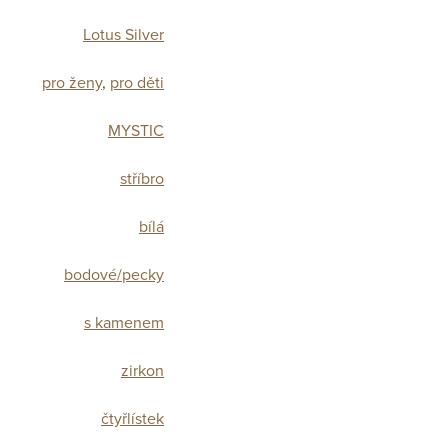
Lotus Silver
pro ženy
,
pro děti
MYSTIC
stříbro
bílá
bodové/pecky
s kamenem
zirkon
čtyřlístek