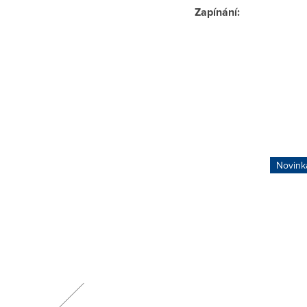
Zapínání
:
Novink