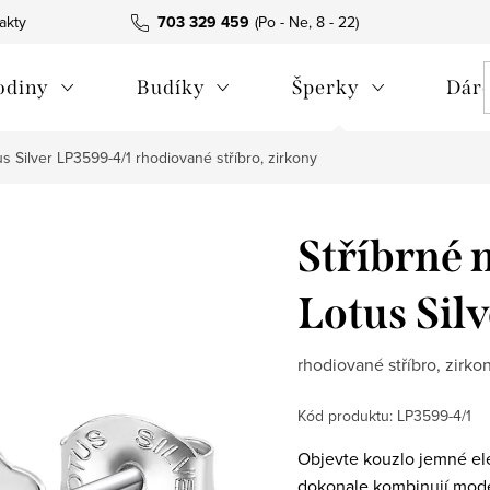
akty
703 329 459
odiny
Budíky
Šperky
Dáre
tus Silver LP3599-4/1
rhodiované stříbro, zirkony
Stříbrné 
Lotus Sil
rhodiované stříbro, zirko
Kód produktu:
LP3599-4/1
Objevte kouzlo jemné el
dokonale kombinují moder