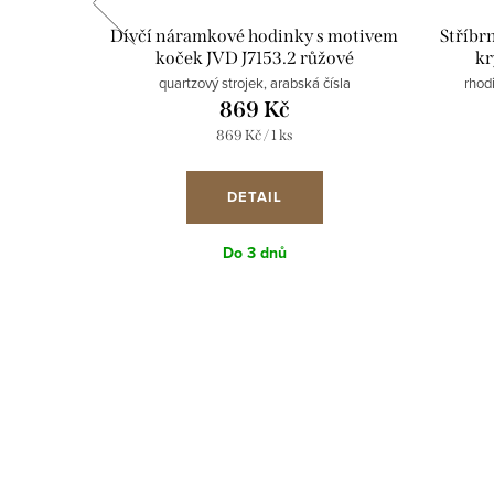
ek kulatý
Dívčí náramkové hodinky s motivem
Stříbrn
54018.2
koček JVD J7153.2 růžové
kr
ki krystal
quartzový strojek, arabská čísla
rhod
869 Kč
Měrná
869 Kč / 1 ks
cena:
DETAIL
Do 3 dnů