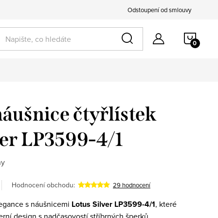
Odstoupení od smlouvy
NÁKU
k pro ni
KOŠÍ
náušnice čtyřlístek
ver LP3599-4/1
ny
Hodnocení obchodu:
29 hodnocení
egance s náušnicemi
Lotus Silver LP3599-4/1
, které
ní design s nadčasovostí stříbrných šperků.