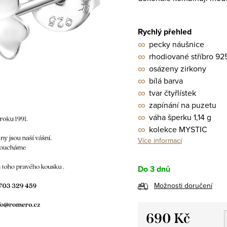
Rychlý přehled
∞
pecky náušnice
∞
rhodiované stříbro 92
∞
osázeny zirkony
∞
bílá barva
∞
tvar čtyřlístek
∞
zapínání na puzetu
∞
váha šperku 1,14 g
∞
kolekce MYSTIC
Více informací
Do 3 dnů
Možnosti doručení
690 Kč