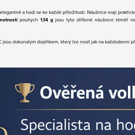
 elegantně a hodí se ke každé příležitosti. Náušnice mají praktic
motností
pouhých
1,14 g
jsou tyto stříbrné náušnice téměř ne
jsou dokonalým doplňkem, který lze nosit jak na každodenní přílež