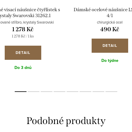
é visací náušnice čtyřlístek s
Dámské ocelové náušnice L
ystaly Swarovski 31262.1
4/1
iované stříbro, krystaly Swarovski
chirurgická ocel
1 278 Kč
490 Kč
Měrná
1 278 Kč / 1 ks
cena:
DETAIL
DETAIL
Do týdne
Do 3 dnů