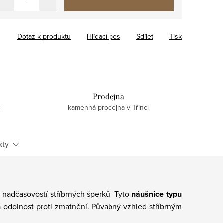
Dotaz k produktu
Hlídací pes
Sdílet
Tisk
Prodejna
s
kamenná prodejna v Třinci
kty
 nadčasovostí stříbrných šperků. Tyto
náušnice typu
st a odolnost proti zmatnění. Půvabný vzhled stříbrným