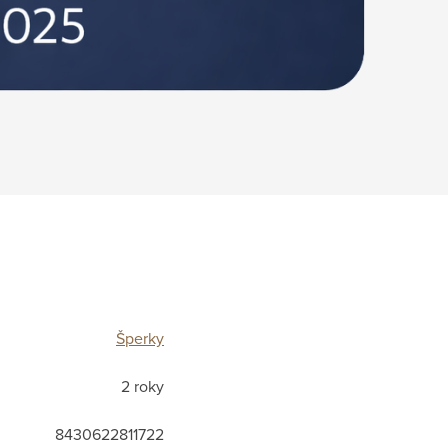
Šperky
2 roky
8430622811722