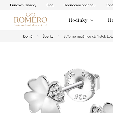
Přejít
Puncovní značky
Blog
Hodnocení obchodu
Kont
na
obsah
Hodinky
H
Domů
Šperky
Stříbrné náušnice čtyřlístek Lo