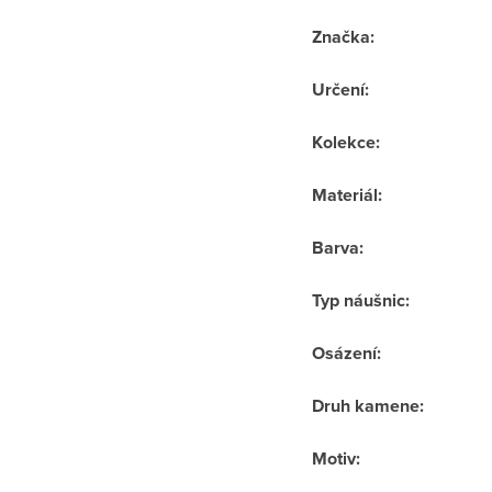
Značka
:
Určení
:
Kolekce
:
Materiál
:
Barva
:
Typ náušnic
:
Osázení
:
Druh kamene
:
Motiv
: