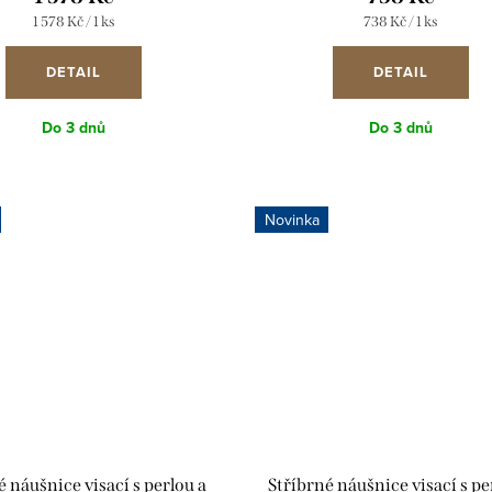
Měrná
Měrná
1 578 Kč / 1 ks
738 Kč / 1 ks
cena:
cena:
DETAIL
DETAIL
Do 3 dnů
Do 3 dnů
Novinka
é náušnice visací s perlou a
Stříbrné náušnice visací s pe