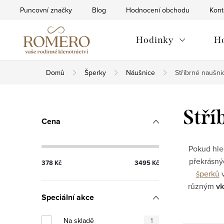
Přejít
Puncovní značky
Blog
Hodnocení obchodu
Kont
na
obsah
Hodinky
H
Domů
Šperky
Náušnice
Stříbrné naušni
P
Stří
Cena
o
s
Pokud hl
překrásný
378
Kč
3495
Kč
t
šperků
v
různým
vk
r
Speciální akce
a
Na skladě
1