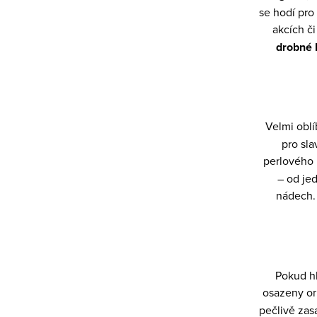
se hodí pro
p
akcích či
i
drobné 
s
u
Velmi obl
pro sla
perlového 
– od j
nádech.
Pokud h
osazeny or
pečlivě zas