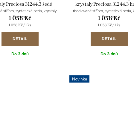
aly Preciosa 31244.3 šedé
krystaly Preciosa 31244.3 
 stříbro, syntetická perla, krystaly
rhodiované stříbro, syntetická perla, 
Preciosa
Preciosa
1 058 Kč
1 058 Kč
Měrná
Měrná
1 058 Kč / 1 ks
1 058 Kč / 1 ks
cena:
cena:
DETAIL
DETAIL
Do 3 dnů
Do 3 dnů
Novinka