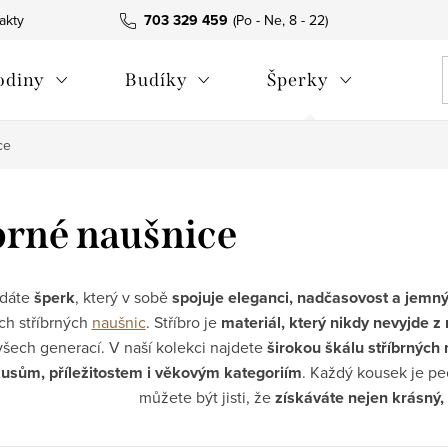
akty
703 329 459
odiny
Budíky
Šperky
ce
brné naušnice
edáte
šperk
, který v sobě
spojuje eleganci, nadčasovost a jemný
ch stříbrných
naušnic
. Stříbro je
materiál, který nikdy nevyjde z
šech generací. V naší kolekci najdete
širokou škálu stříbrných
usům, příležitostem i věkovým kategoriím
. Každý kousek je peč
můžete být jisti, že
získáváte nejen krásný, 