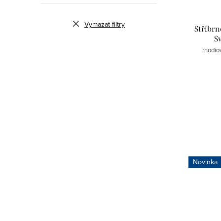
Vymazat filtry
Stříbrn
S
rhodio
Novinka