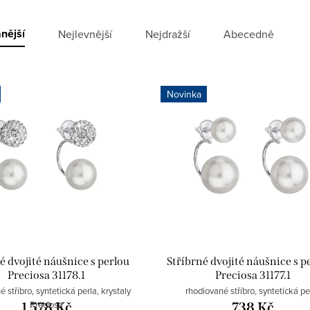
nější
Nejlevnější
Nejdražší
Abecedně
Novinka
é dvojité náušnice s perlou
Stříbrné dvojité náušnice s p
Preciosa 31178.1
Preciosa 31177.1
 stříbro, syntetická perla, krystaly
rhodiované stříbro, syntetická pe
Preciosa
1 578 Kč
738 Kč