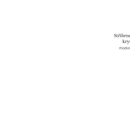
Stříbrn
kry
rhodio
O