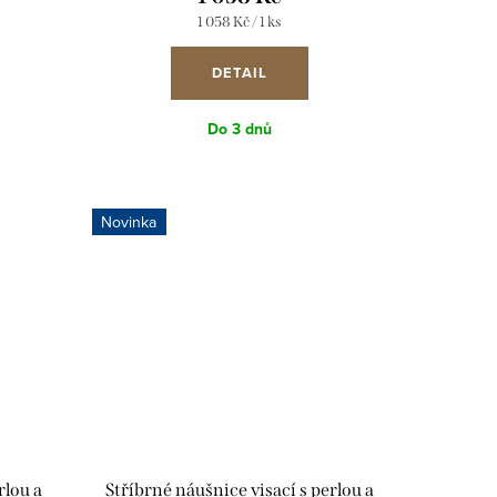
Měrná
1 058 Kč / 1 ks
cena:
DETAIL
Do 3 dnů
Novinka
rlou a
Stříbrné náušnice visací s perlou a