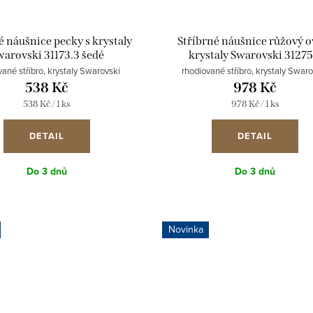
é náušnice pecky s krystaly
Stříbrné náušnice růžový ov
warovski 31173.3 šedé
krystaly Swarovski 31275
vané stříbro, krystaly Swarovski
rhodiované stříbro, krystaly Swar
538 Kč
978 Kč
Měrná
Měrná
538 Kč / 1 ks
978 Kč / 1 ks
cena:
cena:
DETAIL
DETAIL
Do 3 dnů
Do 3 dnů
Novinka