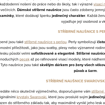
 každodenní nošení do práce nebo do školy, tak i výrazné
visací
 večírcích.
Dámské stříbrné naušnice
jsou často zdobeny jemnými
kamínky
, které dodávají šperku
jedinečný charakter
. Každá žena
vyjadřuje její osobnost a v
STŘÍBRNÉ NAUŠNICE S PE
íbené jsou také
stříbrné naušnice s perlou
. Perly symbolizují
čist
vnostní příležitosti, jako jsou svatby, plesy nebo významné rodi
lesku působí velmi
sofistikovaně a elegantně
.
Stříbrné naušnic
ednoduchých
pecek
až po rafinované visací modely, které nádhern
 Tyto naušnice jsou také
skvělým dárkem pro ženy všech věkov
půvab a šarm
.
STŘÍBRNÉ NAUŠNICE SWAROVSK
ledáte něco skutečně výjimečného, doporučujeme vám
stříbrné
iginálními
krystaly Swarovski
, které jsou proslulé svým
jedinečn
azen do stříbrného základu tak, aby maximálně vynikl jeho lesk 