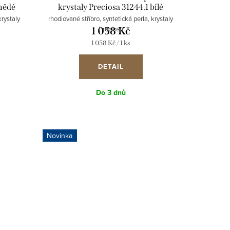
hnědé
krystaly Preciosa 31244.1 bílé
krystaly
rhodiované stříbro, syntetická perla, krystaly
Preciosa
1 058 Kč
Měrná
1 058 Kč / 1 ks
cena:
DETAIL
Do 3 dnů
Novinka