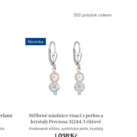
353
položek celkem
Novinka
erlami
Stříbrné náušnice visací s perlou a
krystaly Preciosa 31244.3 růžové
rla
rhodiované stříbro, syntetická perla, krystaly
Preciosa
1 058 Kč