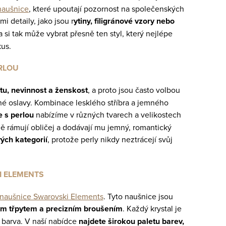
 naušnice
, které upoutají pozornost na společenských
 detaily, jako jsou r
ytiny, filigránové vzory nebo
 si tak může vybrat přesně ten styl, který nejlépe
kus.
RLOU
otu, nevinnost a ženskost
, a proto jsou často volbou
nné oslavy. Kombinace lesklého stříbra a jemného
e s perlou
nabízíme v různých tvarech a velikostech
ě rámují obličej a dodávají mu jemný, romantický
ých kategorií
, protože perly nikdy neztrácejí svůj
I ELEMENTS
 naušnice Swarovski Elements
. Tyto naušnice jsou
ým třpytem a precizním broušením
. Každý krystal je
a barva. V naší nabídce
najdete širokou paletu barev,