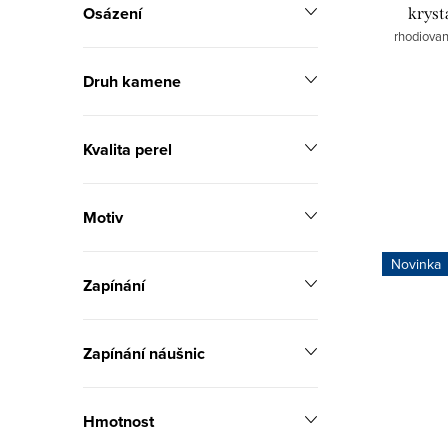
Osázení
kryst
rhodiované
Druh kamene
Kvalita perel
Motiv
Novinka
Zapínání
Zapínání náušnic
Hmotnost