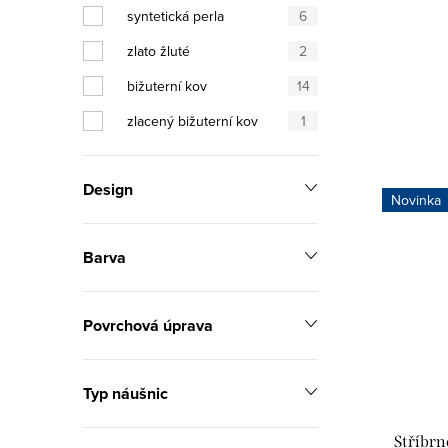
syntetická perla
6
u
k
zlato žluté
2
k
t
bižuterní kov
14
t
ů
zlacený bižuterní kov
1
ů
Design
Novinka
Barva
Povrchová úprava
Typ náušnic
Stříbrn