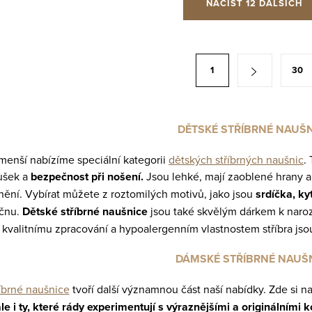
NAČÍST 12 DALŠÍCH
1
30
DĚTSKÉ STŘÍBRNÉ NAUŠ
jmenší nabízíme speciální kategorii
dětských stříbrných naušnic
.
ušek a
bezpečnost při nošení.
Jsou lehké, mají zaoblené hrany a
ění. Vybírat můžete z roztomilých motivů, jako jsou
srdíčka, ky
ečnu.
Dětské stříbrné naušnice
jsou také skvělým dárkem k naroz
kvalitnímu zpracování a hypoalergenním vlastnostem stříbra jso
DÁMSKÉ STŘÍBRNÉ NAUŠ
íbrné naušnice
tvoří další významnou část naší nabídky. Zde si na
ale i ty, které rády experimentují s výraznějšími a originálními 