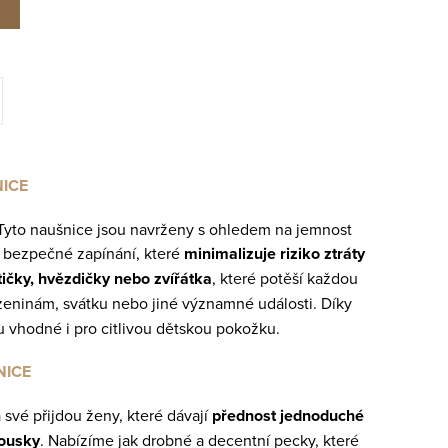
NICE
 Tyto naušnice jsou navrženy s ohledem na jemnost
 bezpečné zapínání, které
minimalizuje riziko ztráty
tičky, hvězdičky nebo zvířátka
, které potěší každou
eninám, svátku nebo jiné významné události. Díky
u vhodné i pro citlivou dětskou pokožku.
NICE
 své přijdou ženy, které dávají
přednost jednoduché
kousky
. Nabízíme jak drobné a decentní pecky, které