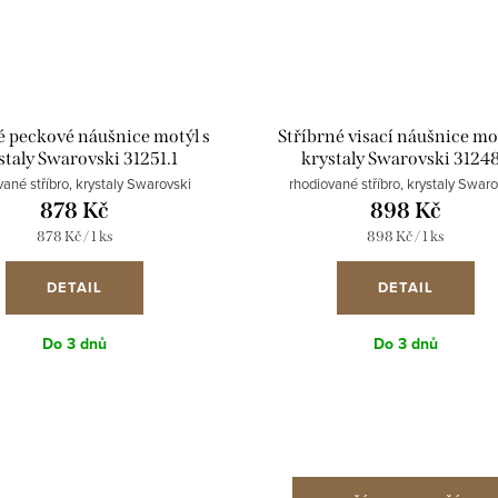
é peckové náušnice motýl s
Stříbrné visací náušnice mot
staly Swarovski 31251.1
krystaly Swarovski 31248
vané stříbro, krystaly Swarovski
rhodiované stříbro, krystaly Swar
878 Kč
898 Kč
Měrná
Měrná
878 Kč / 1 ks
898 Kč / 1 ks
cena:
cena:
DETAIL
DETAIL
Do 3 dnů
Do 3 dnů