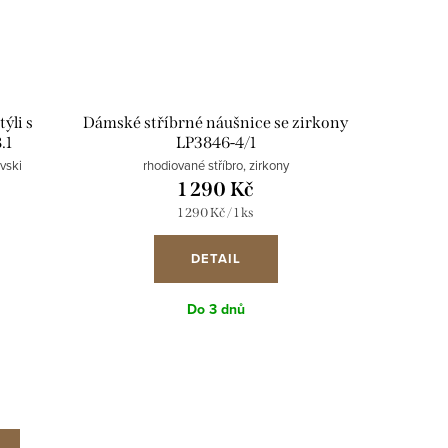
ýli s
Dámské stříbrné náušnice se zirkony
.1
LP3846-4/1
ovski
rhodiované stříbro, zirkony
1 290 Kč
Měrná
1 290 Kč / 1 ks
cena:
DETAIL
Do 3 dnů