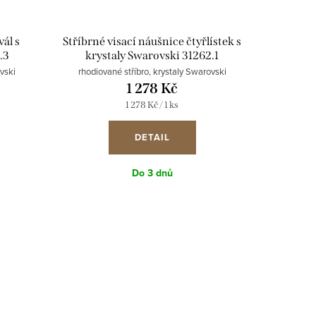
ál s
Stříbrné visací náušnice čtyřlístek s
.3
krystaly Swarovski 31262.1
ovski
rhodiované stříbro, krystaly Swarovski
1 278 Kč
Měrná
1 278 Kč / 1 ks
cena:
DETAIL
Do 3 dnů