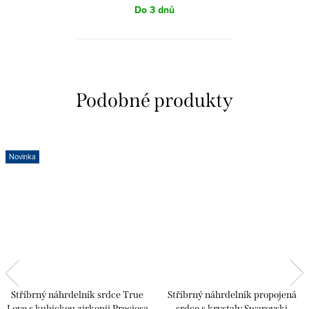
Do 3 dnů
Novinka
Stříbrný náhrdelník srdce True
Stříbrný náhrdelník propojená
Love s kubickou zirkonii Preciosa
srdce s krystaly Swarovski