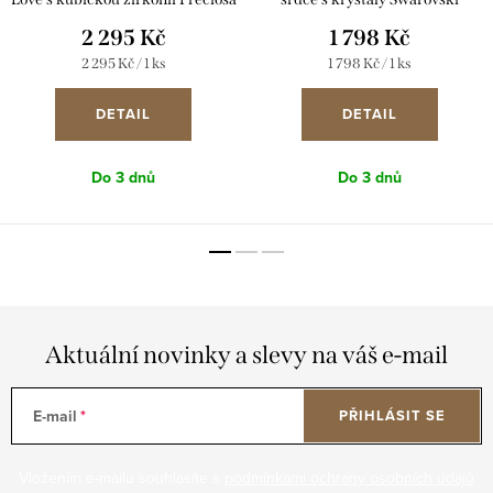
5436 00
32032.1
2 295 Kč
1 798 Kč
Měrná
Měrná
2 295 Kč / 1 ks
1 798 Kč / 1 ks
cena:
cena:
DETAIL
DETAIL
Do 3 dnů
Do 3 dnů
Aktuální novinky a slevy na váš e-mail
E-mail
PŘIHLÁSIT SE
Vložením e-mailu souhlasíte s
podmínkami ochrany osobních údajů