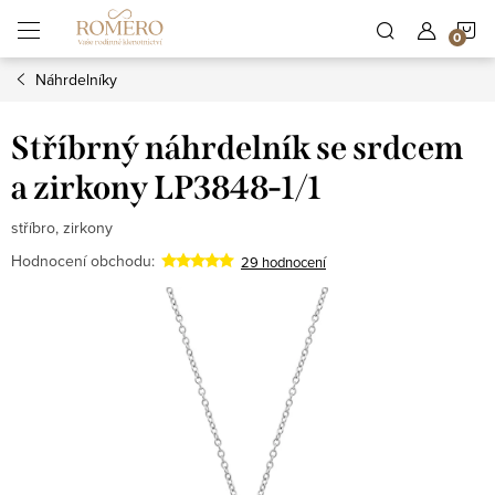
Přejít
N
na
obsah
Náhrdelníky
K
Stříbrný náhrdelník se srdcem
a zirkony LP3848-1/1
stříbro, zirkony
Hodnocení obchodu:
29 hodnocení