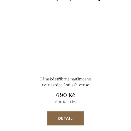
Dámské stříbrné náušnice ve
tvaru srdce Lotus Silver se
zirkony LP3670-4/2
690 Kč
Měrná
690 Kč / 1 ks
cena:
DETAIL