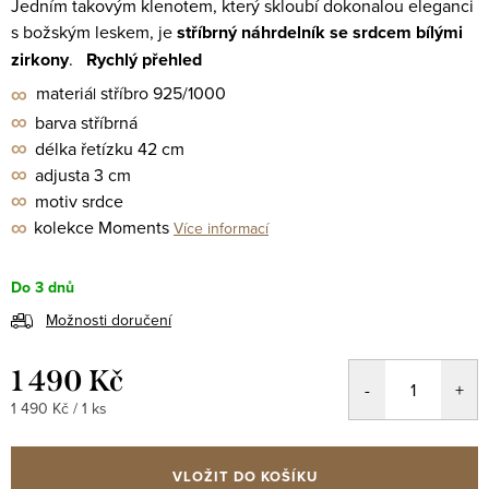
Jedním takovým klenotem, který skloubí dokonalou eleganci
s božským leskem, je
stříbrný náhrdelník se srdcem bílými
zirkony
.
Rychlý přehled
∞
materiá
stříbro 925/1000
l
∞
barva stříbrná
∞
délka řetízku 42 cm
∞
adjusta 3 cm
∞
motiv srdce
∞
kolekce Moments
Více informací
Do 3 dnů
Možnosti doručení
1 490 Kč
Měrná
1 490 Kč / 1 ks
cena:
VLOŽIT DO KOŠÍKU