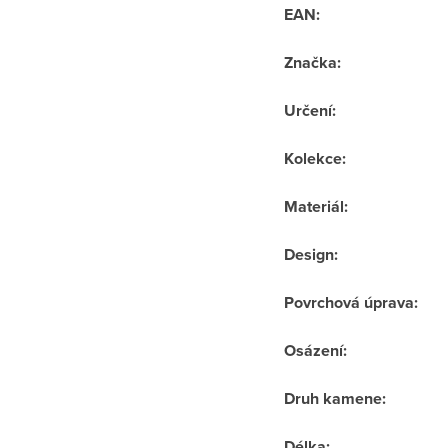
EAN
:
Značka
:
Určení
:
Kolekce
:
Materiál
:
Design
:
Povrchová úprava
:
Osázení
:
Druh kamene
:
Délka
: