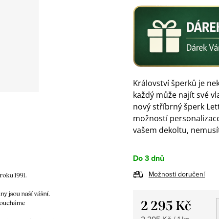
Království šperků je n
každý může najít své vl
nový stříbrný šperk Let
možností personalizace.
vašem dekoltu, nemusít
Do 3 dnů
Možnosti doručení
2 295 Kč
Měrná
2 295 Kč / 1 ks