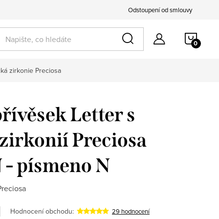
Odstoupení od smlouvy
NÁKU
k pro ni
KOŠÍ
cká zirkonie Preciosa
řívěsek Letter s
zirkonií Preciosa
 - písmeno N
Preciosa
Hodnocení obchodu:
29 hodnocení