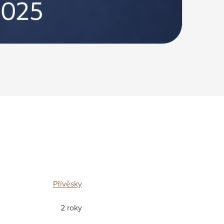
Přívěsky
2 roky