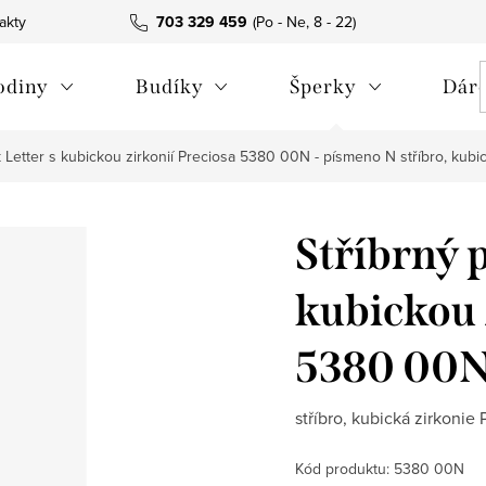
akty
703 329 459
odiny
Budíky
Šperky
Dáre
k Letter s kubickou zirkonií Preciosa 5380 00N - písmeno N
stříbro, kubi
Stříbrný p
kubickou 
5380 00N
stříbro, kubická zirkonie 
Kód produktu:
5380 00N