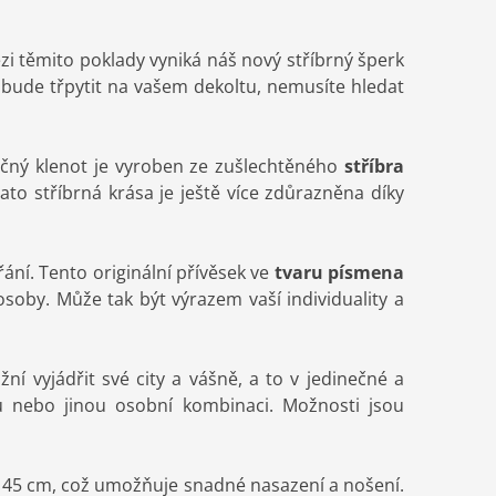
zi těmito poklady vyniká náš nový stříbrný šperk
 bude třpytit na vašem dekoltu, nemusíte hledat
mečný klenot je vyroben ze zušlechtěného
stříbra
Tato stříbrná krása je ještě více zdůrazněna díky
ání. Tento originální přívěsek ve
tvaru písmena
by. Může tak být výrazem vaší individuality a
 vyjádřit své city a vášně, a to v jedinečné a
u nebo jinou osobní kombinaci. Možnosti jsou
e 45 cm, což umožňuje snadné nasazení a nošení.