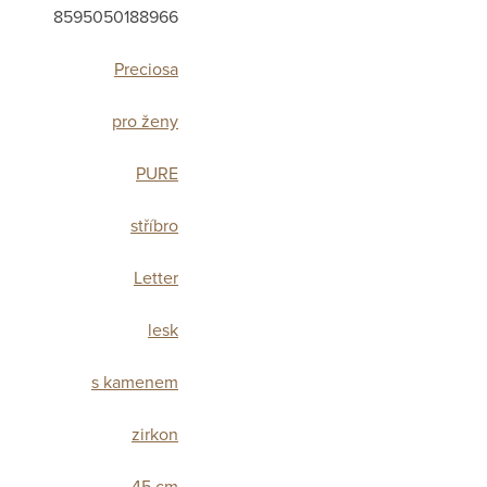
8595050188966
Preciosa
pro ženy
PURE
stříbro
Letter
lesk
s kamenem
zirkon
45 cm