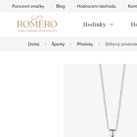
Přejít
Puncovní značky
Blog
Hodnocení obchodu
Kont
na
obsah
Hodinky
H
Domů
Šperky
Přívěsky
Stříbrný přívěse