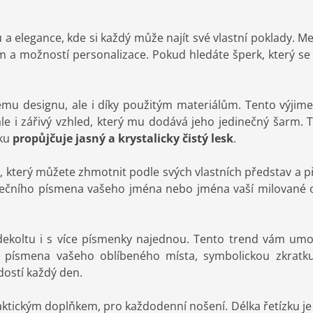
a elegance, kde si každý může najít své vlastní poklady. Me
em a možností personalizace. Pokud hledáte šperk, který se
vému designu, ale i díky použitým materiálům. Tento výji
 ale i zářivý vzhled, který mu dodává jeho jedinečný šarm. 
rku
propůjčuje jasný a krystalicky čistý lesk
.
, který můžete zhmotnit podle svých vlastních představ a př
čního písmena vašeho jména nebo jména vaší milované oso
koltu i s více písmenky najednou. Tento trend vám umožní
í písmena vašeho oblíbeného místa, symbolickou zkratk
dostí každý den.
aktickým doplňkem, pro každodenní nošení. Délka řetízku j