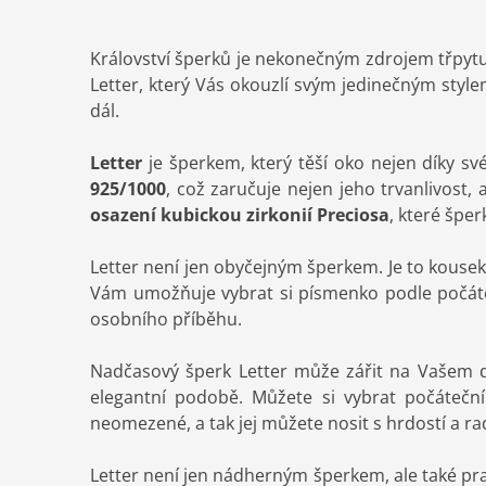
Království šperků je nekonečným zdrojem třpytu 
Letter, který Vás okouzlí svým jedinečným styl
dál.
Letter
je šperkem, který těší oko nejen díky s
925/1000
, což zaručuje nejen jeho trvanlivost,
osazení kubickou zirkonií Preciosa
, které špe
Letter není jen obyčejným šperkem. Je to kousek
Vám umožňuje vybrat si písmenko podle počáte
osobního příběhu.
Nadčasový šperk Letter může zářit na Vašem de
elegantní podobě. Můžete si vybrat počátečn
neomezené, a tak jej můžete nosit s hrdostí a ra
Letter není jen nádherným šperkem, ale také pr