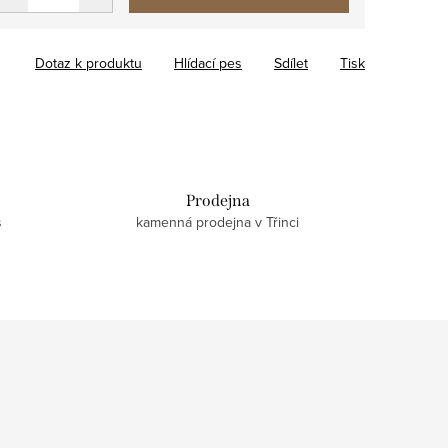
Dotaz k produktu
Hlídací pes
Sdílet
Tisk
Prodejna
s
kamenná prodejna v Třinci