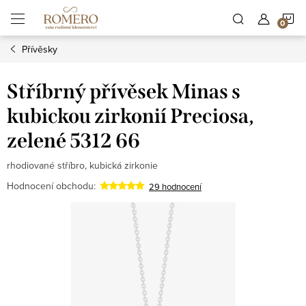
Přejít
N
na
obsah
Přívěsky
K
Stříbrný přívěsek Minas s
kubickou zirkonií Preciosa,
zelené 5312 66
rhodiované stříbro, kubická zirkonie
Hodnocení obchodu:
29 hodnocení