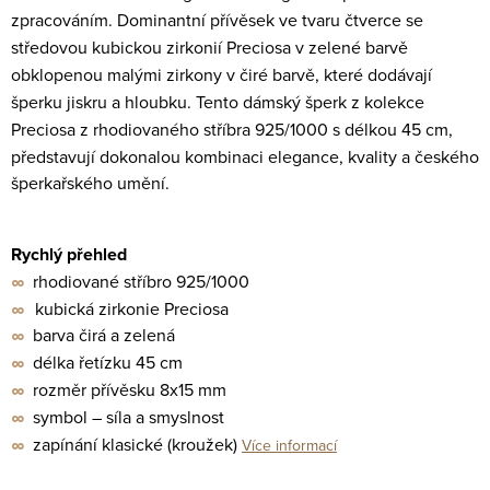
zpracováním.
Dominan
tní
přívěsek ve tvaru čtverce se
středovou kubickou zirkonií Preciosa v
zelené
barvě
obklopenou malými zirkony v čiré barvě
,
které dodávají
šperku jiskru a hloubku.
T
ento dámský šperk z kolekce
Preciosa z
rhodiovaného
stříbra 925/1000 s
délkou 45 cm,
představují dokonalou kombinaci elegance, kvality a českého
šperkařského umění.
Rychlý přehled
rhodiované stříbro 925/1000
∞
kubická zirkonie Preciosa
∞
barva
čirá a zelená
∞
délka řetízku 45 cm
∞
rozměr
přívěsku
8x
15
mm
∞
symbol –
síla a smyslnost
∞
zapínání
klasické (kroužek)
∞
Více informací