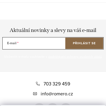
Aktuální novinky a slevy na váš e-mail
E-mail
PŘIHLÁSIT SE
Vložením e-mailu souhlasíte s
podmínkami ochrany osobních údajů
Z
á
703 329 459
p
info
@
romero.cz
a