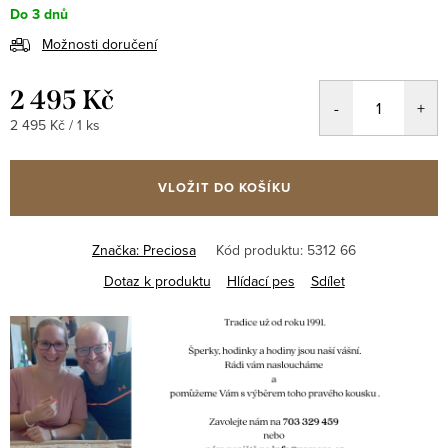
Do 3 dnů
Možnosti doručení
2 495 Kč
Měrná
2 495 Kč / 1 ks
cena:
VLOŽIT DO KOŠÍKU
Značka:
Preciosa
Kód produktu:
5312 66
Dotaz k produktu
Hlídací pes
Sdílet