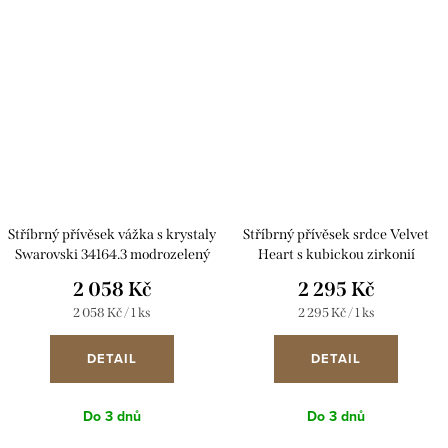
Stříbrný přívěsek vážka s krystaly
Stříbrný přívěsek srdce Velvet
Swarovski 34164.3 modrozelený
Heart s kubickou zirkonií
Preciosa zelený
2 058 Kč
2 295 Kč
Měrná
Měrná
2 058 Kč / 1 ks
2 295 Kč / 1 ks
cena:
cena:
DETAIL
DETAIL
Do 3 dnů
Do 3 dnů