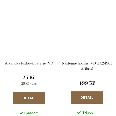
Alkalická tužková baterie JVD
Nástěnné hodiny JVD HX2496.1
stříbrné
25 Kč
499 Kč
Měrná
25 Kč / 1 ks
cena:
DETAIL
DETAIL
Skladem
Skladem