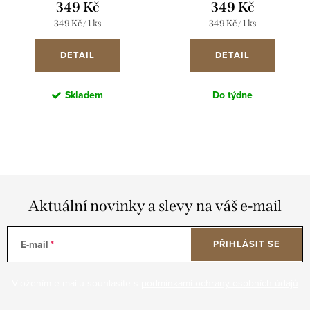
349 Kč
349 Kč
Měrná
Měrná
349 Kč / 1 ks
349 Kč / 1 ks
cena:
cena:
DETAIL
DETAIL
Skladem
Do týdne
Aktuální novinky a slevy na váš e-mail
E-mail
PŘIHLÁSIT SE
Vložením e-mailu souhlasíte s
podmínkami ochrany osobních údajů