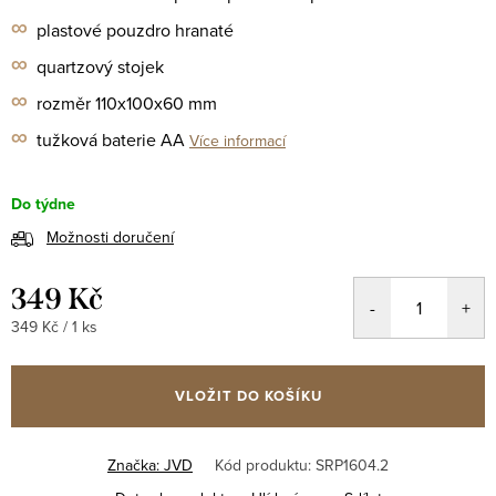
∞
plastové pouzdro
hranaté
∞
quartzový stojek
∞
rozměr 110x100x60 mm
∞
tužková baterie AA
Více informací
Do týdne
Možnosti doručení
349 Kč
Měrná
349 Kč / 1 ks
cena:
VLOŽIT DO KOŠÍKU
Značka:
JVD
Kód produktu:
SRP1604.2