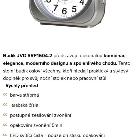
Budík JVD SRP1604.2
představuje dokonalou
kombinaci
elegance, moderního designu a
spolehlivého chodu.
Tento
stolní budík osloví všechny, kteří hledají praktický a stylový
doplněk
pro svůj noční stolek nebo pracovní stůl.
Rychlý přehled
∞
barva stříbrná
∞
arabská čísla
∞
postupné zesilování zvonění
∞
opakování zvonění 5min
∞
LED
svítící čísla – pouze při stisku opakování