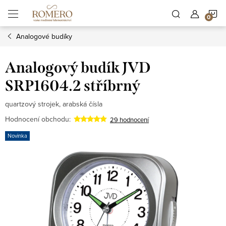
Přejít
N
na
obsah
Analogové budíky
K
Analogový budík JVD
SRP1604.2 stříbrný
quartzový strojek, arabská čísla
Hodnocení obchodu:
29 hodnocení
Novinka