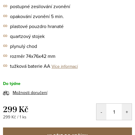
∞
postupné zesilování zvonění
∞
opakování zvonění 5 min.
∞
plastové pouzdro
hranaté
∞
quartzový stojek
∞
plynulý chod
∞
rozměr 74x76x42 mm
∞
tužková baterie AA
Více informací
Do týdne
Možnosti doručení
299 Kč
Měrná
299 Kč / 1 ks
cena: