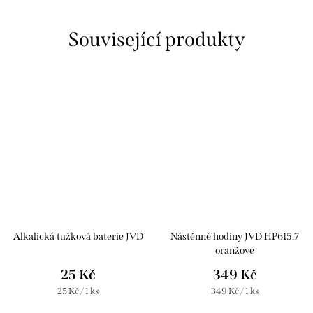
Související produkty
Alkalická tužková baterie JVD
Nástěnné hodiny JVD HP615.7
oranžové
25 Kč
349 Kč
Měrná
Měrná
25 Kč / 1 ks
349 Kč / 1 ks
cena:
cena: