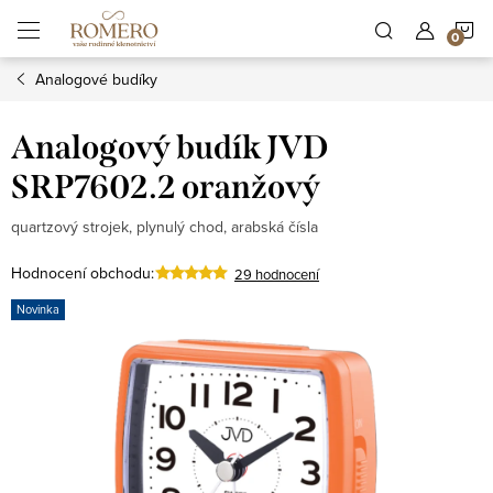
Přejít
N
na
obsah
Analogové budíky
K
Analogový budík JVD
SRP7602.2 oranžový
quartzový strojek, plynulý chod, arabská čísla
Hodnocení obchodu:
29 hodnocení
Novinka