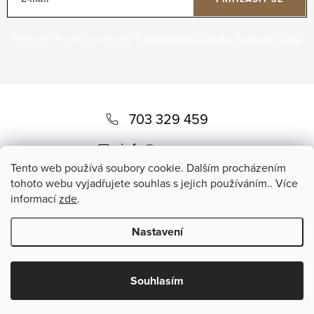
Vložením e-mailu souhlasíte s
podmínkami ochrany osobních údajů
Z
á
703 329 459
p
info
@
romero.cz
a
Tento web používá soubory cookie. Dalším procházením
t
tohoto webu vyjadřujete souhlas s jejich používáním.. Více
informací
zde
.
í
Nastavení
Copyright 2026
Romero
. Všechna práva vyhrazena.
Souhlasím
Vytvořil Shoptet