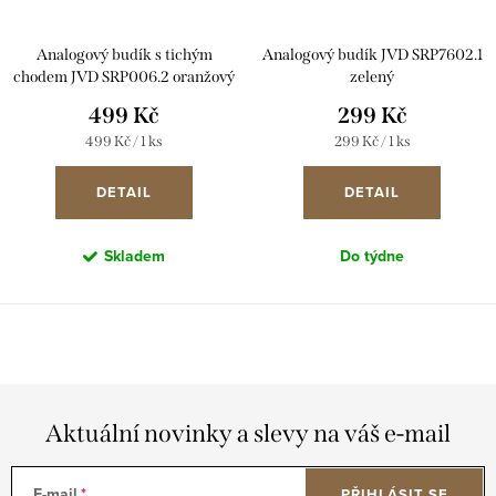
Analogový budík s tichým
Analogový budík JVD SRP7602.1
chodem JVD SRP006.2 oranžový
zelený
499 Kč
299 Kč
Měrná
Měrná
499 Kč / 1 ks
299 Kč / 1 ks
cena:
cena:
DETAIL
DETAIL
Skladem
Do týdne
Aktuální novinky a slevy na váš e-mail
E-mail
PŘIHLÁSIT SE