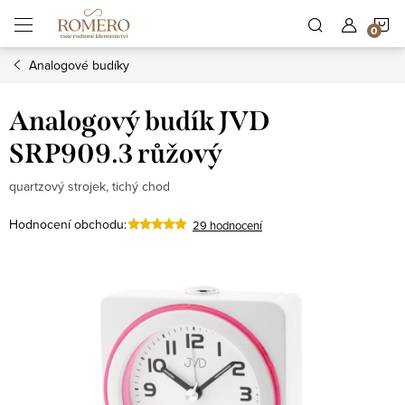
Přejít
N
na
obsah
Analogové budíky
K
Analogový budík JVD
SRP909.3 růžový
quartzový strojek, tichý chod
Hodnocení obchodu:
29 hodnocení