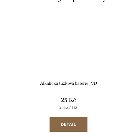
Alkalická tužková baterie JVD
25 Kč
Měrná
25 Kč / 1 ks
cena:
DETAIL