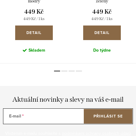
modrý
zelený
449 Kč
449 Kč
Měrná
Měrná
449 Kč / 1 ks
449 Kč / 1 ks
cena:
cena:
DETAIL
DETAIL
Skladem
Do týdne
Aktuální novinky a slevy na váš e-mail
E-mail
PŘIHLÁSIT SE
Vložením e-mailu souhlasíte s
podmínkami ochrany osobních údajů