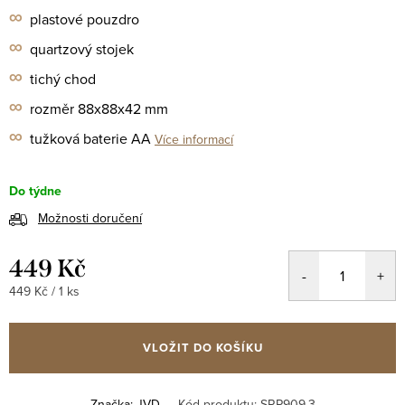
∞
plastové pouzdro
∞
quartzový stojek
∞
tichý chod
∞
rozměr 88x88x42 mm
∞
tužková baterie AA
Více informací
Do týdne
Možnosti doručení
449 Kč
Měrná
449 Kč / 1 ks
cena:
VLOŽIT DO KOŠÍKU
Značka:
JVD
Kód produktu:
SRP909.3