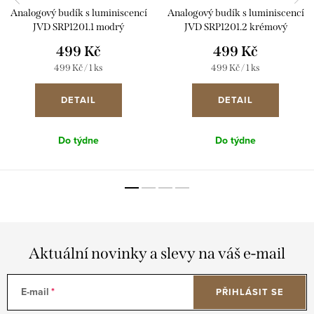
Analogový budík s luminiscencí
Analogový budík s luminiscencí
JVD SRP1201.1 modrý
JVD SRP1201.2 krémový
499 Kč
499 Kč
Měrná
Měrná
499 Kč / 1 ks
499 Kč / 1 ks
cena:
cena:
DETAIL
DETAIL
Do týdne
Do týdne
Aktuální novinky a slevy na váš e-mail
E-mail
PŘIHLÁSIT SE