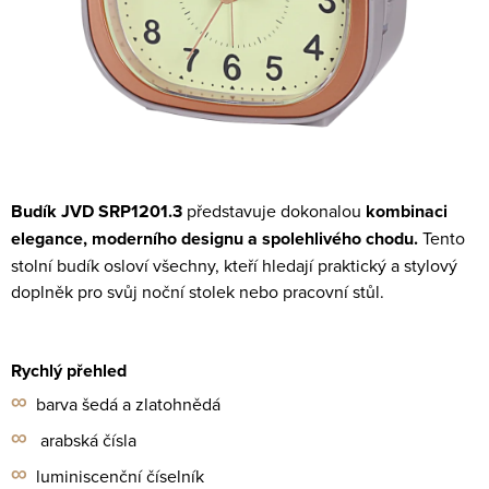
Budík JVD SRP1201.3
představuje dokonalou
kombinaci
elegance, moderního designu a
spolehlivého chodu.
Tento
stolní budík osloví všechny, kteří hledají praktický a stylový
doplněk
pro svůj noční stolek nebo pracovní stůl.
R
ychlý přehled
∞
barva šedá a zlatohnědá
∞
arabská čísla
∞
luminiscenční číselník