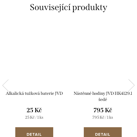
Související produkty
Alkalická tužková baterie JVD
Nástěnné hodiny JVD HK4129.1
šedé
25 Kč
795 Kč
Měrná
Měrná
25 Kč / 1 ks
795 Kč / 1 ks
cena:
cena:
DETAIL
DETAIL