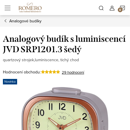
Přejít
N
na
obsah
Analogové budíky
K
Analogový budík s luminiscencí
JVD SRP1201.3 šedý
quartzový strojek,luminiscence, tichý chod
Hodnocení obchodu:
29 hodnocení
Novinka