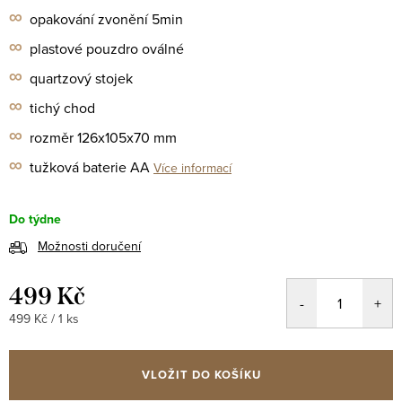
∞
opakování zvonění 5min
∞
plastové pouzdro oválné
∞
quartzový stojek
∞
tichý chod
∞
rozměr 126x105x70 mm
∞
tužková baterie AA
Více informací
Do týdne
Možnosti doručení
499 Kč
Měrná
499 Kč / 1 ks
cena:
VLOŽIT DO KOŠÍKU