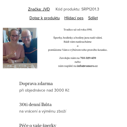
Značka:
JVD
Kód produktu:
SRP1201.3
Dotaz k produktu
Hlídací pes
Sdílet
Doprava zdarma
při objednávce nad 3000 Kč
30ti denní lhůta
na vrácení a výměnu zboží
Péče o vaše šperky