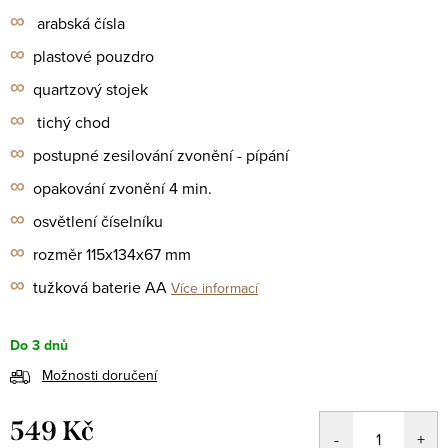
∞
arabská čísla
∞
plastové pouzdro
∞
quartzový stojek
∞
tichý chod
∞
postupné zesilování zvonění - pípání
∞
opakování zvonění 4 min.
∞
osvětlení číselníku
∞
rozměr 115x134x67 mm
∞
tužková baterie AA
Více informací
Do 3 dnů
Možnosti doručení
549 Kč