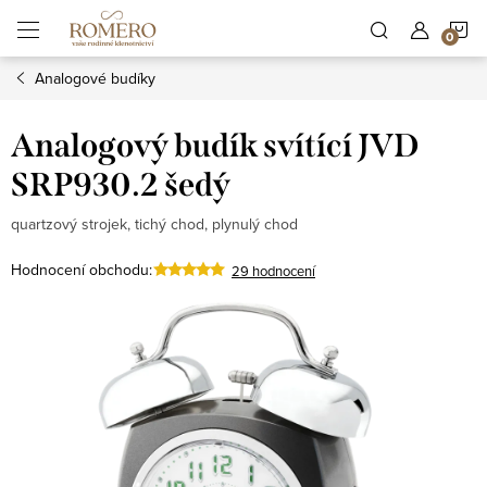
Přejít
N
na
obsah
Analogové budíky
K
Analogový budík svítící JVD
SRP930.2 šedý
quartzový strojek, tichý chod, plynulý chod
Hodnocení obchodu:
29 hodnocení