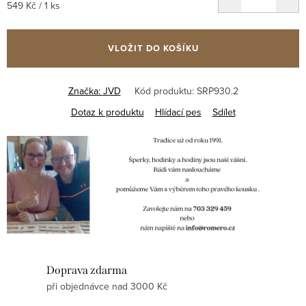
Měrná
549 Kč / 1 ks
cena:
VLOŽIT DO KOŠÍKU
Značka:
JVD
Kód produktu:
SRP930.2
Dotaz k produktu
Hlídací pes
Sdílet
Doprava zdarma
při objednávce nad 3000 Kč