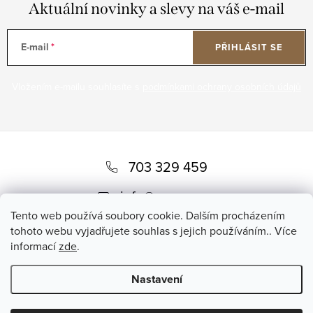
Aktuální novinky a slevy na váš e-mail
E-mail
PŘIHLÁSIT SE
Vložením e-mailu souhlasíte s
podmínkami ochrany osobních údajů
Z
á
703 329 459
p
info
@
romero.cz
a
Tento web používá soubory cookie. Dalším procházením
t
tohoto webu vyjadřujete souhlas s jejich používáním.. Více
informací
zde
.
í
Nastavení
Copyright 2026
Romero
. Všechna práva vyhrazena.