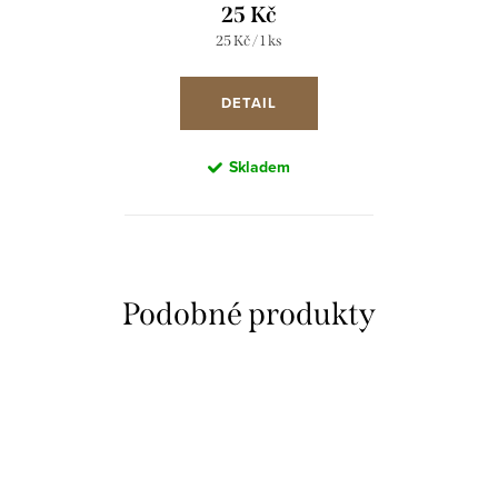
25 Kč
Měrná
25 Kč / 1 ks
cena:
DETAIL
Skladem