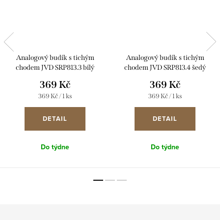
Analogový budík s tichým
Analogový budík s tichým
chodem JVD SRP813.3 bílý
chodem JVD SRP813.4 šedý
369 Kč
369 Kč
Měrná
Měrná
369 Kč / 1 ks
369 Kč / 1 ks
cena:
cena:
DETAIL
DETAIL
Do týdne
Do týdne