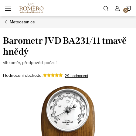
Přejít
N
na
obsah
Meteostanice
K
Barometr JVD BA231/11 tmavě
hnědý
vlhkoměr, předpověď počasí
Hodnocení obchodu:
29 hodnocení