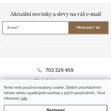
Aktuální novinky a slevy na váš e-mail
E-mail
PŘIHLÁSIT SE
Vložením e-mailu souhlasíte s
podmínkami ochrany osobních údajů
Z
á
703 329 459
p
info
@
romero.cz
a
Tento web používá soubory cookie. Dalším procházením
tohoto webu vyjadřujete souhlas s jejich používáním.. Více
t
informací
zde
.
í
Nastavení