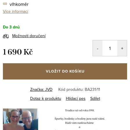
∞
vlhkoměr
Více informací
Do 3 dnů
Možnosti doručení
1 690 Kč
Měrná
cena:
VLOŽIT DO KOŠÍKU
Značka:
JVD
Kód produktu:
BA231/11
Dotaz k produktu
Hlídací pes
Sdílet