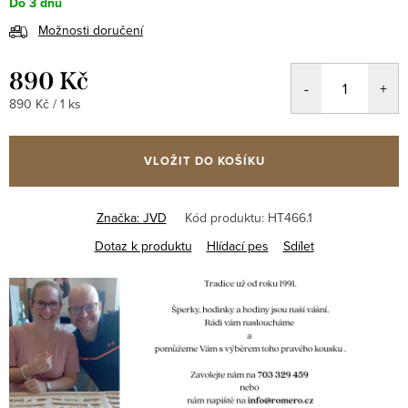
Do 3 dnů
Možnosti doručení
890 Kč
Měrná
890 Kč / 1 ks
cena:
VLOŽIT DO KOŠÍKU
Značka:
JVD
Kód produktu:
HT466.1
Dotaz k produktu
Hlídací pes
Sdílet