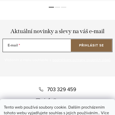
Aktuální novinky a slevy na váš e-mail
E-mail
PŘIHLÁSIT SE
Vložením e-mailu souhlasíte s
podmínkami ochrany osobních údajů
Z
á
703 329 459
p
info
@
romero.cz
a
Tento web používá soubory cookie. Dalším procházením
t
tohoto webu vyjadřujete souhlas s jejich používáním.. Více