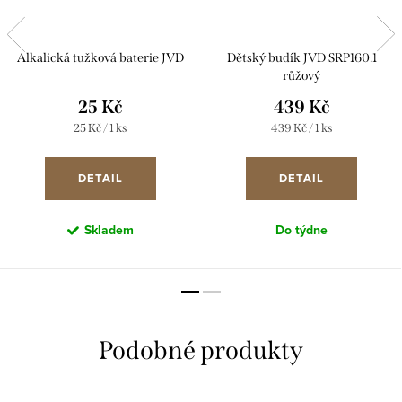
Alkalická tužková baterie JVD
Dětský budík JVD SRP160.1
růžový
25 Kč
439 Kč
Měrná
Měrná
25 Kč / 1 ks
439 Kč / 1 ks
cena:
cena:
DETAIL
DETAIL
Skladem
Do týdne