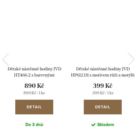
Dětské nástěnné hodiny JVD
Dětské nástěnné hodiny JVD
HT466.2 s barevnými
HP612.D1 s motivem růží a motýlů
kombinacemi čísel
890 Kč
399 Kč
Měrná
Měrná
890 Kč / 1 ks
399 Kč / 1 ks
cena:
cena:
DETAIL
DETAIL
Do 3 dnů
Skladem