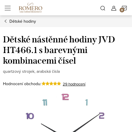
Přejít
N
na
obsah
Dětské hodiny
K
Dětské nástěnné hodiny JVD
HT466.1 s barevnými
kombinacemi čísel
quartzový strojek, arabská čísla
Hodnocení obchodu:
29 hodnocení