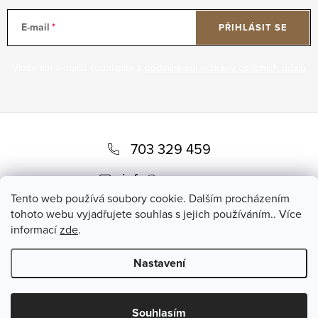
E-mail
PŘIHLÁSIT SE
Vložením e-mailu souhlasíte s
podmínkami ochrany osobních údajů
Z
á
703 329 459
p
info
@
romero.cz
a
Tento web používá soubory cookie. Dalším procházením
t
tohoto webu vyjadřujete souhlas s jejich používáním.. Více
informací
zde
.
í
Nastavení
Copyright 2026
Romero
. Všechna práva vyhrazena.
Souhlasím