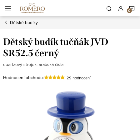
Přejít
N
na
obsah
Dětské budíky
K
Dětský budík tučňák JVD
SR52.5 černý
quartzový strojek, arabská čísla
Hodnocení obchodu:
29 hodnocení