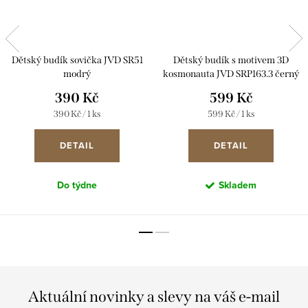
Dětský budík sovička JVD SR51
Dětský budík s motivem 3D
modrý
kosmonauta JVD SRP163.3 černý
390 Kč
599 Kč
Měrná
Měrná
390 Kč / 1 ks
599 Kč / 1 ks
cena:
cena:
DETAIL
DETAIL
Do týdne
Skladem
Aktuální novinky a slevy na váš e-mail