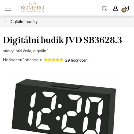
Přejít
N
na
obsah
Digitální budíky
K
Digitální budík JVD SB3628.3
síťový, bílá čísla, digitální
Hodnocení obchodu:
29 hodnocení