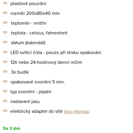
∞
plastové pouzdro
∞
rozměr 200x80x40 mm
∞
teploměr - vnitřní
∞
teplota - celsius, fahrenheit
∞
datum (kalendář)
∞
LED svítící čísla - pouze při stisku opakování
∞
12ti nebo 24-hodinový denní režim
∞
3x budík
∞
opakované zvonění 5 min.
∞
typ zvonění - pípání
∞
nastavení jasu
∞
elektrický adaptér do sítě
Více informací
Do 3 dnů