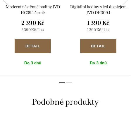
Moderní nástěnné hodiny JVD
Digitální hodiny s led displejem
HC39.1 černé
JVD DH309.1
2 390 Kč
1 390 Kč
Měrná
Měrná
2 390 Kč / 1 ks
1 390 Kč / 1 ks
cena:
cena:
DETAIL
DETAIL
Do 3 dnů
Do 3 dnů