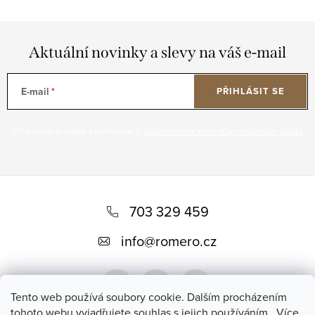
Aktuální novinky a slevy na váš e-mail
E-mail
PŘIHLÁSIT SE
Vložením e-mailu souhlasíte s
podmínkami ochrany osobních údajů
Z
á
703 329 459
p
info
@
romero.cz
a
t
Tento web používá soubory cookie. Dalším procházením
í
tohoto webu vyjadřujete souhlas s jejich používáním.. Více