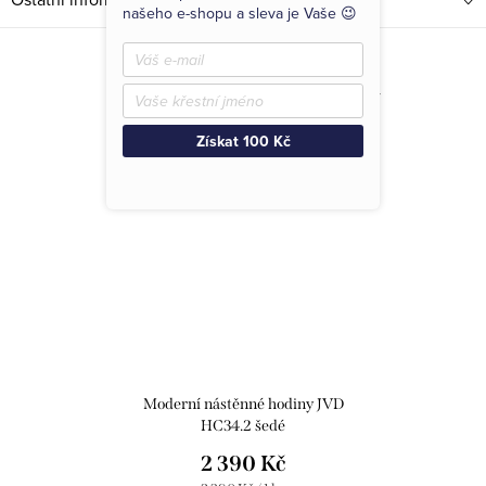
našeho e-shopu a sleva je Vaše 😉
Související produkty
Získat 100 Kč
Moderní nástěnné hodiny JVD
HC34.2 šedé
2 390 Kč