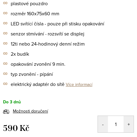
∞
plastové pouzdro
∞
rozměr 160x75x60 mm
∞
LED svítící čísla - pouze při stisku opakování
∞
senzor stmívání
rozsvítí se displej
-
∞
12ti nebo 24-hodinový denní režim
∞
2x budík
∞
opakování zvonění 9 min.
∞
typ zvonění - pípání
∞
elektrický adaptér do sítě
Více informací
Do 3 dnů
Možnosti doručení
590 Kč
Měrná