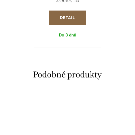
Měrná
2 390 Kč / 1 ks
cena:
DETAIL
Do 3 dnů