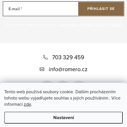
E-mail
PŘIHLÁSIT SE
Vložením e-mailu souhlasíte s
podmínkami ochrany osobních údajů
Z
á
703 329 459
p
info
@
romero.cz
a
t
Tento web používá soubory cookie. Dalším procházením
í
tohoto webu vyjadřujete souhlas s jejich používáním.. Více
informací
zde
.
Přijímáme online platby
Nastavení