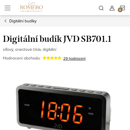
Přejít
N
na
obsah
Digitální budíky
K
Digitální budík JVD SB701.1
síťový, oranžová čísla, digitální
Hodnocení obchodu:
29 hodnocení