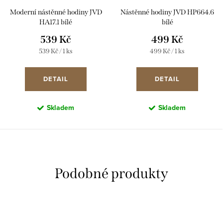
Moderní nástěnné hodiny JVD
Nástěnné hodiny JVD HP664.6
HA17.1 bílé
bílé
539 Kč
499 Kč
Měrná
Měrná
539 Kč / 1 ks
499 Kč / 1 ks
cena:
cena:
DETAIL
DETAIL
Skladem
Skladem