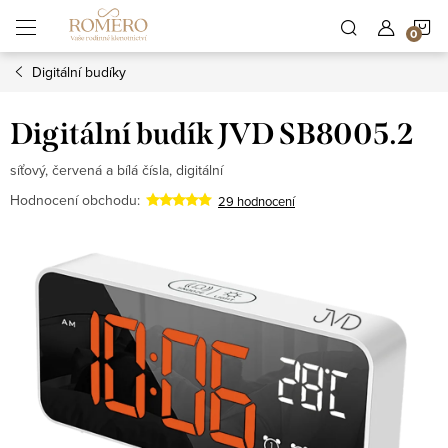
Přejít
N
na
obsah
Digitální budíky
K
Digitální budík JVD SB8005.2
síťový, červená a bílá čísla, digitální
Hodnocení obchodu:
29 hodnocení