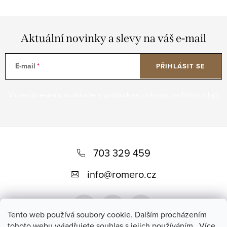
Aktuální novinky a slevy na váš e-mail
E-mail
PŘIHLÁSIT SE
Vložením e-mailu souhlasíte s
podmínkami ochrany osobních údajů
Z
á
703 329 459
p
info
@
romero.cz
a
t
Tento web používá soubory cookie. Dalším procházením
í
tohoto webu vyjadřujete souhlas s jejich používáním.. Více