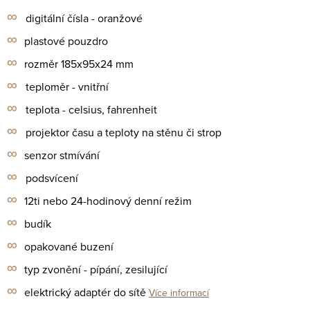
∞
digitální čísla - oranžové
∞
plastové pouzdro
∞
rozměr 185x95x24 mm
∞
teploměr - vnitřní
∞
teplota - celsius, fahrenheit
∞
projektor času a teploty na stěnu či strop
∞
senzor stmívání
∞
podsvícení
∞
12ti nebo 24-hodinový denní režim
∞
budík
∞
opakované buzení
∞
typ zvonění - pípání, zesilující
∞
elektrický adaptér do sítě
Více informací