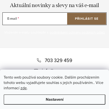
Aktuální novinky a slevy na váš e-mail
E-mail
PŘIHLÁSIT SE
Vložením e-mailu souhlasíte s
podmínkami ochrany osobních údajů
Z
á
703 329 459
p
info
@
romero.cz
a
Tento web používá soubory cookie. Dalším procházením
tohoto webu vyjadřujete souhlas s jejich používáním.. Více
t
informací
zde
.
í
Nastavení