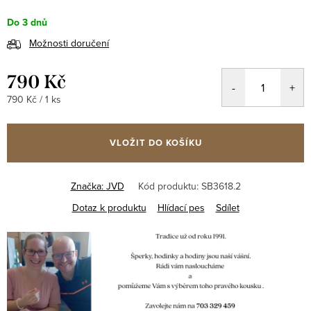
Do 3 dnů
Možnosti doručení
790 Kč
Měrná
790 Kč / 1 ks
cena:
VLOŽIT DO KOŠÍKU
Značka:
JVD
Kód produktu:
SB3618.2
Dotaz k produktu
Hlídací pes
Sdílet