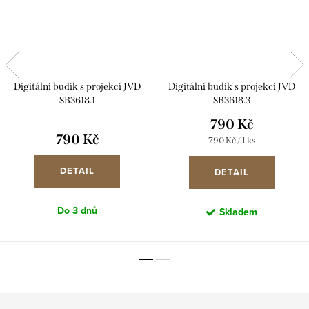
Digitální budík s projekcí JVD
Digitální budík s projekcí JVD
SB3618.1
SB3618.3
790 Kč
790 Kč
Měrná
790 Kč / 1 ks
cena:
DETAIL
DETAIL
Do 3 dnů
Skladem