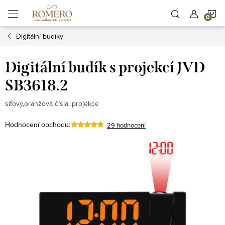
Přejít
N
na
obsah
Digitální budíky
K
Digitální budík s projekcí JVD
SB3618.2
síťový,oranžová čísla, projekce
Hodnocení obchodu:
29 hodnocení