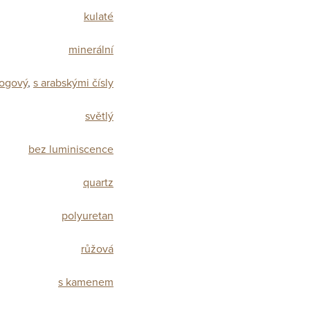
kulaté
minerální
logový
,
s arabskými čísly
světlý
bez luminiscence
quartz
polyuretan
růžová
s kamenem