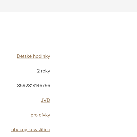
Dětské hodinky
2 roky
8592818146756
JVD
pro dívky
obecný kov/slitina