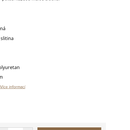
rná
slitina
olyuretan
mm
Více informací