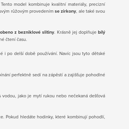
 Tento model kombinuje kvalitní materiály, precizní
n svým růžovým provedením
se zirkony
, ale také svou
obeno z bezniklové slitiny
. Krásně jej doplňuje
bílý
é čtení času.
 i po delší době používání. Navíc jsou tyto dětské
ínání perfektně sedí na zápěstí a zajišťuje pohodlné
s vodou, jako je mytí rukou nebo nečekaná dešťová
ice. Pokud hledáte hodinky, které kombinují
pohodlí,