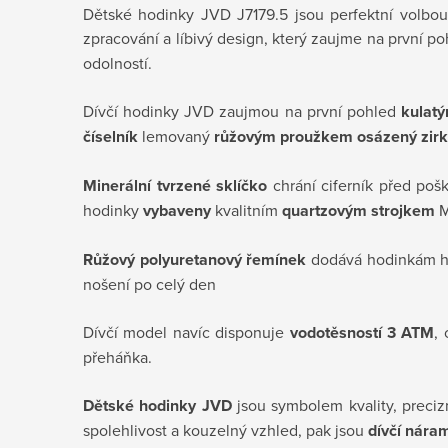
Dětské hodinky JVD J7179.5
jsou perfektní volbou
zpracování a líbivý design, který zaujme na první p
odolností.
Dívčí hodinky JVD zaujmou na první pohled
kulat
číselník
lemovaný
růžovým proužkem osázený zir
Minerální tvrzené sklíčko
chrání ciferník před poš
hodinky
vybaveny
kvalitním
quartzovým strojkem
M
Růžový polyuretanový řemínek
dodává hodinkám hr
nošení po celý den
Dívčí model navíc disponuje
v
odotěsností 3 ATM
,
přeháňka.
Dětské hodinky JVD
jsou symbolem kvality, preciz
spolehlivost a kouzelný vzhled
, pak jsou
dívčí nára