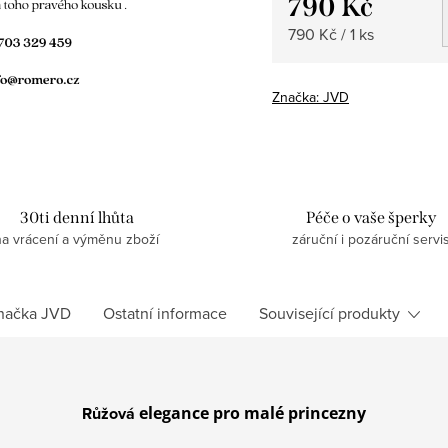
790 Kč
Měrná
790 Kč / 1 ks
cena:
Značka:
JVD
30ti denní lhůta
Péče o vaše šperky
na vrácení a výměnu zboží
záruční i pozáruční servi
načka
JVD
Ostatní informace
Související produkty
Růžová
elegance pro malé princezny