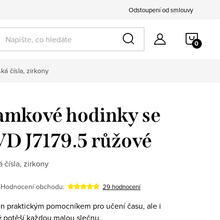
Odstoupení od smlouvy
NÁKU
KOŠÍ
ká čísla, zirkony
amkové hodinky se
VD J7179.5 růžové
 čísla, zirkony
Hodnocení obchodu:
29 hodnocení
n praktickým pomocníkem pro učení času, ale i
ý potěší každou malou slečnu.