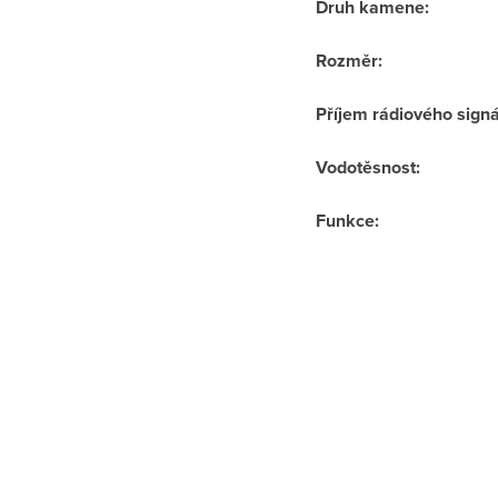
Druh kamene
:
Rozměr
:
Příjem rádiového sign
Vodotěsnost
:
Funkce
: