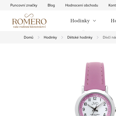
Přejít
Puncovní značky
Blog
Hodnocení obchodu
Kont
na
obsah
Hodinky
H
Domů
Hodinky
Dětské hodinky
Dívčí n