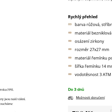
Rychlý přehled
∞
barva růžová
,
stříb
∞
materiál bezniklová 
∞
osázení zirkony
∞
rozměr 27x27 mm
∞
materiál řemínku p
∞
šířka řemínku 14 
∞
vodotěsnost 3 ATM
Do 3 dnů
Možnosti doručení