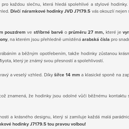
 pro každou slečnu, která hledá spolehlivé a stylové hodinky.
ohled.
Dívčí náramkové hodinky JVD J7179.5
vás okouzlí neje
ým pouzdrem
ve
stříbrné barvě
o
průměru 27 mm,
které je
vyr
kony
, na kterém jsou přehledně umístěná
arabská čísla
pro snadn
krábáním a běžným opotřebením, takže hodinky zůstanou krásné
iyota, který je známý svou přesností a spolehlivostí.
avý a veselý vzhled. Díky
šířce 14 mm
a klasické sponě na zap
 což znamená, že hodinky jsou odolné vůči běžnému kontaktu 
nosti a krásného designu, který si zamiluje každá malá parádn
mkové hodinky J7179.5
tou pravou volbou!