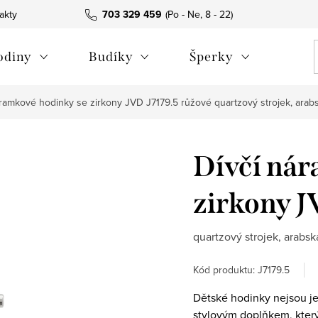
akty
703 329 459
odiny
Budíky
Šperky
áramkové hodinky se zirkony JVD J7179.5 růžové
quartzový strojek, arabs
Dívčí nár
zirkony J
quartzový strojek, arabská
Kód produktu:
J7179.5
Dětské hodinky nejsou je
stylovým doplňkem, kter