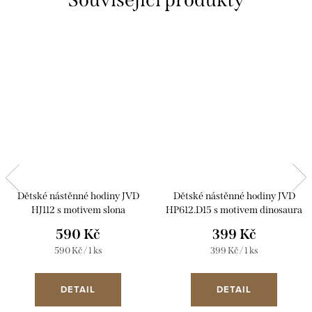
Dětské nástěnné hodiny JVD
Dětské nástěnné hodiny JVD
HJ112 s motivem slona
HP612.D15 s motivem dinosaura
590 Kč
399 Kč
Měrná
Měrná
590 Kč / 1 ks
399 Kč / 1 ks
cena:
cena:
DETAIL
DETAIL