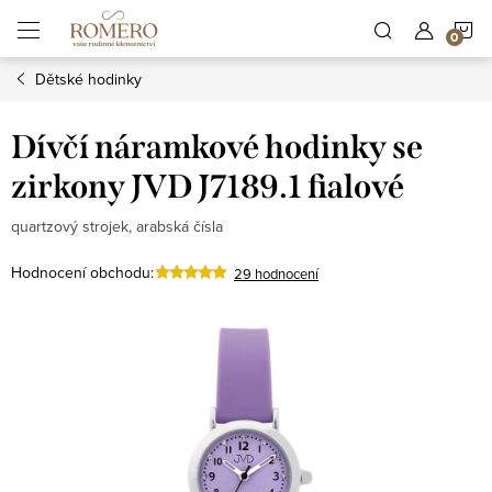
Přejít
N
na
obsah
Dětské hodinky
K
Dívčí náramkové hodinky se
zirkony JVD J7189.1 fialové
quartzový strojek, arabská čísla
Hodnocení obchodu:
29 hodnocení