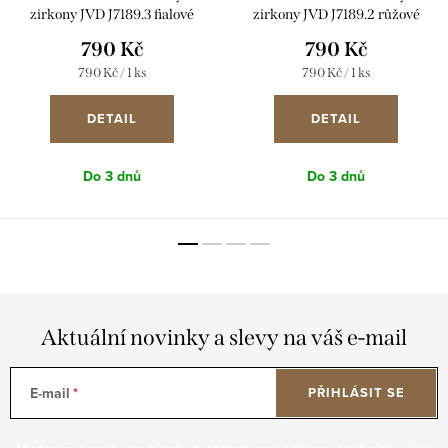
zirkony JVD J7189.3 fialové
zirkony JVD J7189.2 růžové
790 Kč
790 Kč
Měrná
Měrná
790 Kč / 1 ks
790 Kč / 1 ks
cena:
cena:
DETAIL
DETAIL
Do 3 dnů
Do 3 dnů
Aktuální novinky a slevy na váš e-mail
E-mail
PŘIHLÁSIT SE