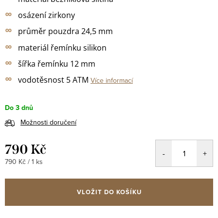
∞
osázení zirkony
∞
průměr pouzdra
24,5 mm
∞
materiál řemínku silikon
∞
šířka řemínku 12 mm
∞
vodotěsnost 5 ATM
Více informací
Do 3 dnů
Možnosti doručení
790 Kč
Měrná
790 Kč / 1 ks
cena:
VLOŽIT DO KOŠÍKU