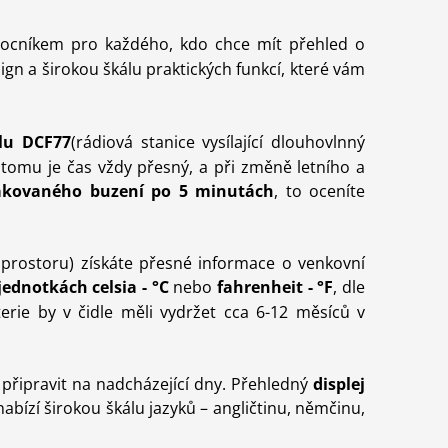
ocníkem pro každého, kdo chce mít přehled o
gn a širokou škálu praktických funkcí, které vám
álu DCF77
(
rádiová stanice vysílající dlouhovlnný
y tomu je čas vždy přesný,
a
při změn
ě
letního a
akovaného buzení po 5 minutách
,
to
oceníte
prostoru)
získáte přesné informace o venkovní
 jednotkách
celsia -
°C
nebo
fahrenheit -
°F
, dle
terie by v čidle měli vydržet cca 6-12 měsíců v
řipravit na nadcházející dny.
Přehledný
displej
nabízí širokou škálu jazyků – angličtinu, němčinu,