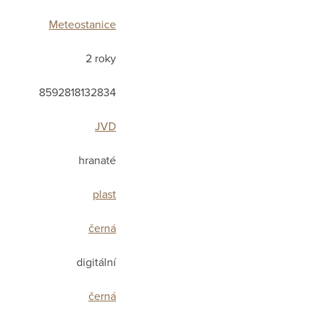
Meteostanice
2 roky
8592818132834
JVD
hranaté
plast
černá
digitální
černá