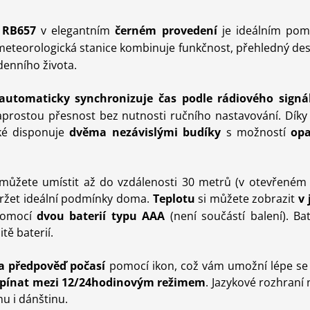
 RB657
v elegantním
černém provedení
je ideálním pom
 meteorologická stanice
kombinuje funkčnost, přehledný desi
denního života.
automaticky synchronizuje
čas podle rádiového sign
naprostou přesnost bez nutnosti ručního nastavování. Dík
ké d
isponuje
dvěma nezávislými budíky
s možností
op
 můžete umístit až
do vzdálenosti 30 metrů
(v otevřeném 
držet ideální podmínky doma.
Teplotu
si můžete zobrazit
v
omocí
dvou baterií typu AAA
(není součástí balení)
. Ba
tě baterií.
a
předpověď počasí
pomocí ikon, což vám umožní lépe se p
epínat mezi 12/24hodinovým režimem
. Jazykové rozhraní 
nu i dánštinu.