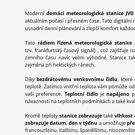
Moderní
domácí meteorologická stanice JVD
aktuálním počasí i přesném čase. Tato
digitální
usnadní denní plánování a zlepší komfort každo
Tato
rádiem řízená meteorologická stanice
tzv. frankfurtský časový signál
)
, což zajišťuje 
zimního času
navíc velmi výhodné.
Stanice ta
zejména při hektických ránech.
Díky
bezdrátovému venkovnímu čidlu
,
které
teplotě.
Z
atímco vnitřní teplota vám pomůže u
vaší preference.
Teplotní č
id
lo
je
napájeno
p
návaznosti na teplotních podmínkách a také kvali
Kromě teploty
stanice zobrazuje
také
vlhkost 
zobrazuje datum
,
den v týdnu
a umožňuje
př
francouzštinu, italštinu, španělštinu, nizozemšti