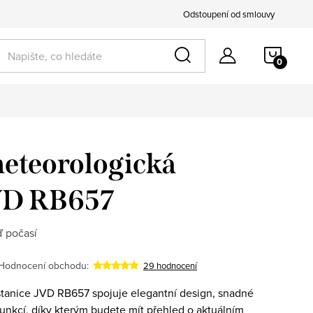
Odstoupení od smlouvy
NÁKU
k pro ni
KOŠÍ
eteorologická
JVD RB657
ď počasí
Hodnocení obchodu:
29 hodnocení
tanice JVD RB657 spojuje elegantní design, snadné
funkcí, díky kterým budete mít přehled o aktuálním