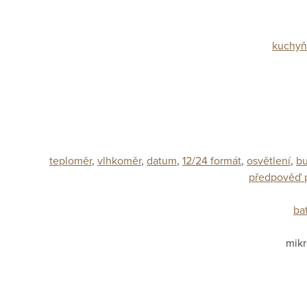
kuchyň
teploměr
,
vlhkoměr
,
datum
,
12/24 formát
,
osvětlení
,
bu
předpověď 
ba
mikr