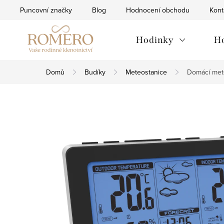
Přejít
Puncovní značky
Blog
Hodnocení obchodu
Kont
na
obsah
Hodinky
H
Domů
Budíky
Meteostanice
Domácí met