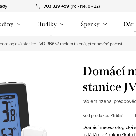
akty
703 329 459
odiny
Budíky
Šperky
Dáre
eorologická stanice JVD RB657
rádiem řízená, předpověď počasí
Domácí m
stanice 
rádiem řízená, předpově
Kód produktu:
RB657
Domácí meteorologická s
ovládání a širokou škálu 