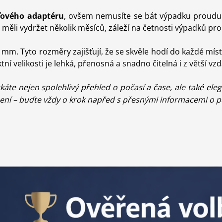
ťového adaptéru
, ovšem nemusíte se bát výpadku proudu.
y měli vydržet několik měsíců, záleží na četnosti výpadků prou
5 mm. Tyto rozměry
zajišťují, že se skvěle hodí do každé míst
í velikosti je lehká, přenosná a snadno čitelná i z větší vzd
káte nejen spolehlivý přehled o počasí a čase, ale také ele
ení – buďte vždy o krok napřed s přesnými informacemi o p