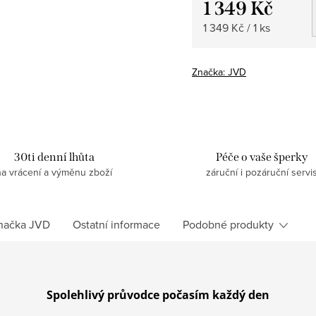
1 349 Kč
Měrná
1 349 Kč / 1 ks
cena:
Značka:
JVD
30ti denní lhůta
Péče o vaše šperky
na vrácení a výměnu zboží
záruční i pozáruční servi
načka
JVD
Ostatní informace
Podobné produkty
S
polehlivý průvodce počasím každý den