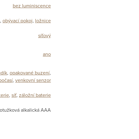
bez luminiscence
,
obývací pokoj
,
ložnice
síťový
ano
dík
,
opakované buzení
,
počasí
,
venkovní senzor
terie
,
síť
,
záložní baterie
otužková alkalická AAA