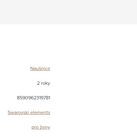
Naušnice
2 roky
8590962319781
Swarovski elements
pro ženy