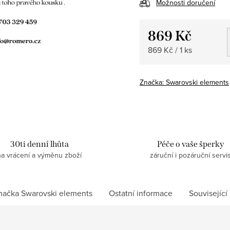
Možnosti doručení
869 Kč
Měrná
869 Kč / 1 ks
cena:
Značka:
Swarovski elements
30ti denní lhůta
Péče o vaše šperky
na vrácení a výměnu zboží
záruční i pozáruční servi
načka
Swarovski elements
Ostatní informace
Související