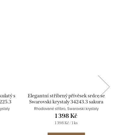
kulatý s
Elegantní stříbrný přívěsek srdce se
Stříb
225.3
Swarovski krystaly 34243.3 sakura
barev
ystaly
Rhodiované stříbro, Swarovski krystaly
Rhodiov
1 398 Kč
Měrná
1 398 Kč / 1 ks
cena: