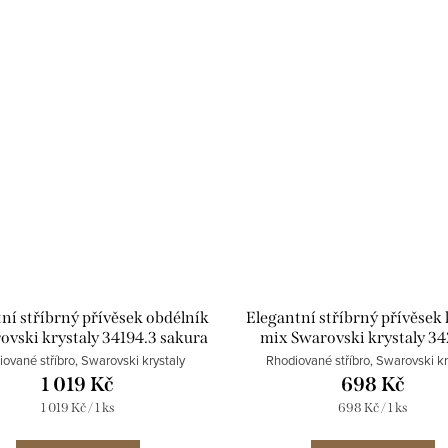
ní stříbrný přívěsek obdélník
Elegantní stříbrný přívěsek 
ovski krystaly 34194.3 sakura
mix Swarovski krystaly 34
sakura
ované stříbro, Swarovski krystaly
Rhodiované stříbro, Swarovski kr
1 019 Kč
698 Kč
Měrná
Měrná
1 019 Kč / 1 ks
698 Kč / 1 ks
cena:
cena: