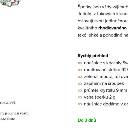
Šperky jsou vždy výjimeč
Jedním z takových kleno
oslovují svou jedinečno
kvalitního
rhodiovaného 
také lehké a pohodlné na 
Rychlý přehled
∞
náušnice s krystaly S
∞
rhodiované stříbro 92
∞
zelená, modrá, růžová
∞
zapínání na šroubek
∞
průměr krystalu 9 mm
∞
váha šperku 2 g
∞
náušnice dodáme v orig
Do 3 dnů