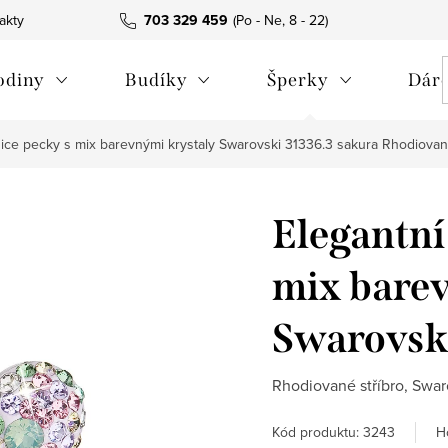
akty
703 329 459
odiny
Budíky
Šperky
Dáre
ice pecky s mix barevnými krystaly Swarovski 31336.3 sakura
Rhodiované
Elegantní
mix barev
Swarovski
Rhodiované stříbro, Swaro
H
Kód produktu:
3243