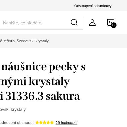
Odstoupení od smlouvy
NÁKU
k pro ni
KOŠÍ
 stříbro, Swarovski krystaly
 náušnice pecky s
nými krystaly
 31336.3 sakura
vski krystaly
odnocení obchodu:
29 hodnocení