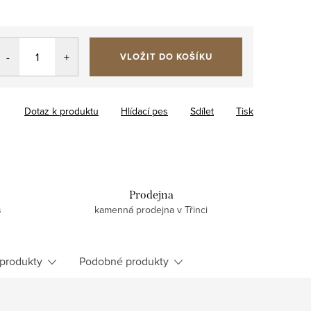
VLOŽIT DO KOŠÍKU
Dotaz k produktu
Hlídací pes
Sdílet
Tisk
Prodejna
s
kamenná prodejna v Třinci
 produkty
Podobné produkty