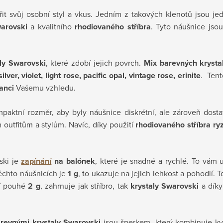
it svůj osobní styl a vkus. Jedním z takových klenotů jsou 
arovski
a kvalitního
rhodiovaného stříbra
. Tyto náušnice jso
ly Swarovski
, které zdobí jejich povrch.
Mix barevných krysta
ver, violet, light rose, pacific opal, vintage rose, erinite
. Tent
anci
Vašemu vzhledu.
paktní rozměr, aby byly náušnice diskrétní, ale zároveň dosta
 outfitům a stylům. Navíc, díky použití
rhodiovaného stříbra ry
ski je
zapínání
na balónek
, které je snadné a rychlé. To vám
ěchto náušnicích je
1 g
, to ukazuje na jejich lehkost a pohodlí. T
í pouhé
2 g
, zahrnuje jak stříbro, tak
krystaly Swarovski
a díky
revnými krystaly Swarovski
jsou šperkem, který kombinuje kva