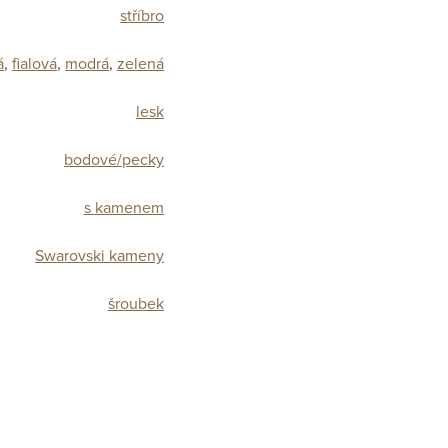
stříbro
á
,
fialová
,
modrá
,
zelená
lesk
bodové/pecky
s kamenem
Swarovski kameny
šroubek