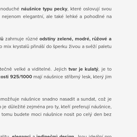
jednoduché
náušnice typu pecky
, které oslovují svou
u nejenom elegantní, ale také lehké a pohodlné na
lů
zahrnuje různé
odstíny zelené, modré, růžové a
o mix krystalů přináší do šperku živou a svěží paletu
tečně velké a viditelné. Jejich
tvar je kulatý
, je to
zosti 925/1000
mají náušnice stříbrný lesk, který jim
 umožňuje náušnice snadno nasadit a sundat, což je
o je důležité zejména pro ty, kteří preferují náušnice,
 tomu budete moci náušnice nosit po celý den bez
litu
, eleganci
a
jedinečný design
. Jsou ideální pro