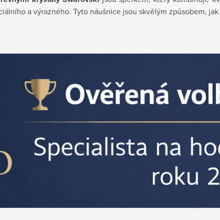
ciálního a výrazného. Tyto náušnice jsou skvělým způsobem, jak vy