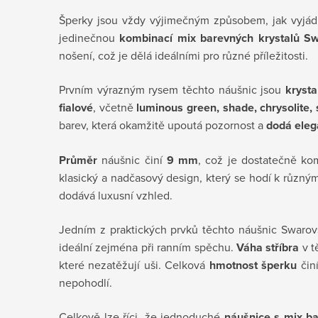
Šperky jsou vždy výjimečným způsobem, jak vyjádř
jedinečnou
kombinací mix barevných krystalů Sw
nošení, což je dělá ideálními pro různé příležitosti.
Prvním výrazným rysem těchto náušnic jsou
krysta
fialové
, včetně
luminous green, shade, chrysolite, sil
barev, která okamžitě upoutá pozornost a
dodá eleg
Průměr
náušnic činí
9 mm
, což je dostatečně kom
klasický a nadčasový design, který se hodí k různým
dodává luxusní vzhled.
Jedním z praktických prvků těchto náušnic Swarov
ideální zejména při ranním spěchu.
Váha stříbra
v t
které nezatěžují uši. Celková
hmotnost šperku
čin
nepohodlí.
Celkově lze říci, že jednoduché
náušnice s mix ba