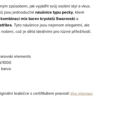
ným způsobem, jak vyjádřit svůj osobní styl a vkus.
tů jsou jednoduché
náušnice typu pecky
, které
u
kombinací mix barev krystalů Swarovski
a
stříbra
. Tyto náušnice jsou nejenom elegantní, ale
nošení, což je dělá ideálními pro různé příležitosti.
warovski elements
5/1000
 barva
inální krabičce s certifikátem pravosti
Více informací