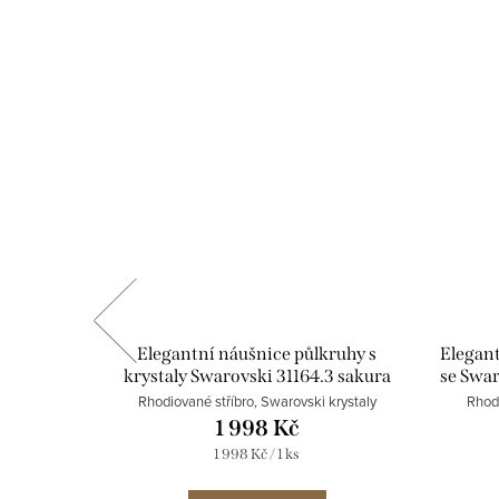
staly
Elegantní náušnice půlkruhy s
Elegant
1169.3
krystaly Swarovski 31164.3 sakura
se Swar
krystaly
Rhodiované stříbro, Swarovski krystaly
Rhodi
1 998 Kč
Měrná
1 998 Kč / 1 ks
cena: