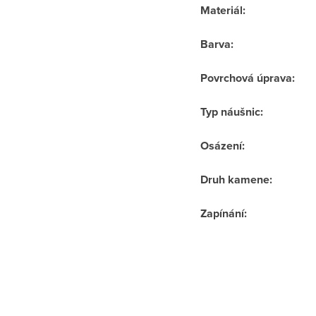
Materiál
:
Barva
:
Povrchová úprava
:
Typ náušnic
:
Osázení
:
Druh kamene
:
Zapínání
: