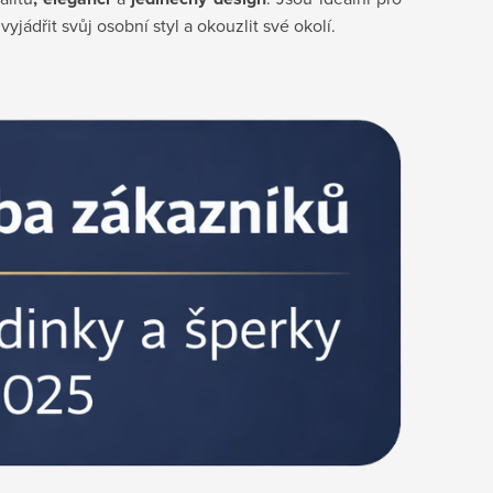
jádřit svůj osobní styl a okouzlit své okolí.