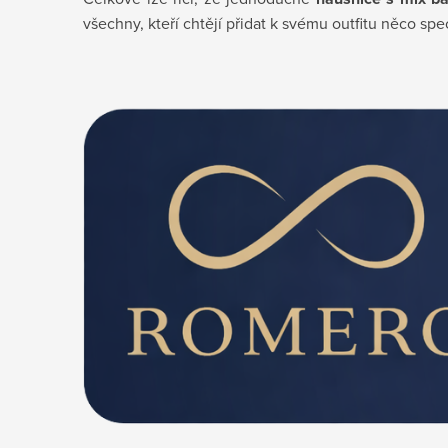
všechny, kteří chtějí přidat k svému outfitu něco spe