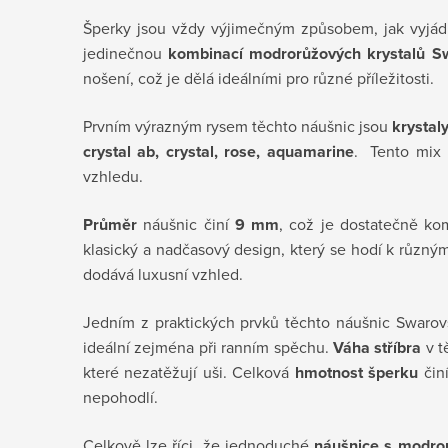
Šperky jsou vždy výjimečným způsobem, jak vyjádř
jedinečnou
kombinací modrorůžových krystalů S
nošení, což je dělá ideálními pro různé příležitosti.
Prvním výrazným rysem těchto náušnic jsou
krystal
crystal ab, crystal, rose, aquamarine
. Tento mix 
vzhledu.
Průměr
náušnic činí
9 mm
, což je dostatečně kom
klasický a nadčasový design, který se hodí k různým
dodává luxusní vzhled.
Jedním z praktických prvků těchto náušnic Swarov
ideální zejména při ranním spěchu.
Váha stříbra
v t
které nezatěžují uši. Celková
hmotnost šperku
čin
nepohodlí.
Celkově lze říci, že jednoduché
náušnice s modro