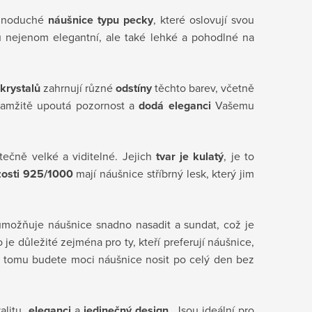
jednoduché
náušnice typu pecky
, které oslovují svou
u nejenom elegantní, ale také lehké a pohodlné na
krystalů
zahrnují různé
odstíny
těchto barev, včetně
okamžitě upoutá pozornost a
dodá eleganci
Vašemu
tečně velké a viditelné. Jejich
tvar je kulatý
, je to
zosti 925/1000
mají náušnice stříbrný lesk, který jim
 umožňuje náušnice snadno nasadit a sundat, což je
o je důležité zejména pro ty, kteří preferují náušnice,
 tomu budete moci náušnice nosit po celý den bez
alitu
, eleganci
a
jedinečný design
. Jsou ideální pro