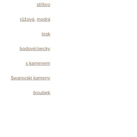
stříbro
růžová
,
modrá
lesk
bodové/pecky
s kamenem
Swarovski kameny
šroubek