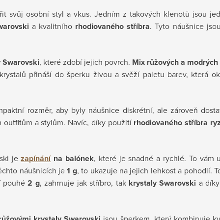
it svůj osobní styl a vkus. Jedním z takových klenotů jsou 
warovski
a kvalitního
rhodiovaného stříbra
. Tyto náušnice jso
y Swarovski
, které zdobí jejich povrch.
Mix růžových a modrých 
krystalů přináší do šperku živou a svěží paletu barev, která 
paktní rozměr, aby byly náušnice diskrétní, ale zároveň dosta
 outfitům a stylům. Navíc, díky použití
rhodiovaného stříbra ry
ski je
zapínání
na balónek
, které je snadné a rychlé. To vám
ěchto náušnicích je
1 g
, to ukazuje na jejich lehkost a pohodlí. T
í pouhé
2 g
, zahrnuje jak stříbro, tak
krystaly Swarovski
a díky
růžovými krystaly Swarovski
jsou šperkem, který kombinuje kv