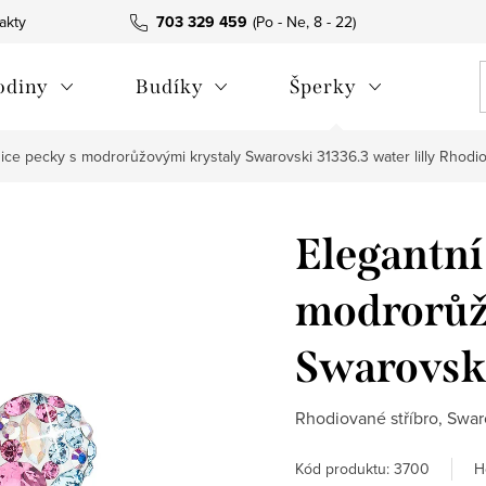
akty
703 329 459
odiny
Budíky
Šperky
ice pecky s modrorůžovými krystaly Swarovski 31336.3 water lilly
Rhodio
Elegantní
modrorůž
Swarovski
Rhodiované stříbro, Swaro
H
Kód produktu:
3700