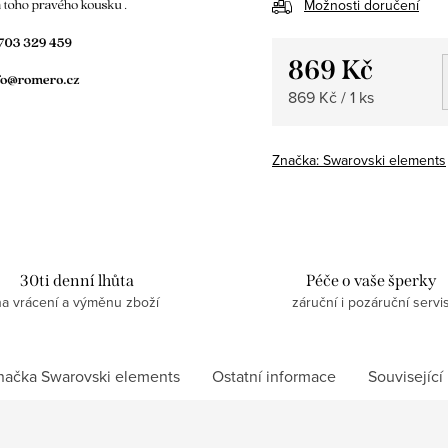
Možnosti doručení
869 Kč
Měrná
869 Kč / 1 ks
cena:
Značka:
Swarovski elements
30ti denní lhůta
Péče o vaše šperky
na vrácení a výměnu zboží
záruční i pozáruční servi
načka
Swarovski elements
Ostatní informace
Související