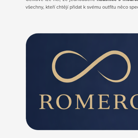
všechny, kteří chtějí přidat k svému outfitu něco spe