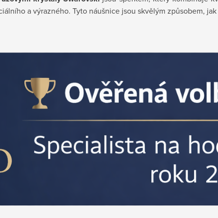
ciálního a výrazného. Tyto náušnice jsou skvělým způsobem, jak vy
×
Chcete získat
100 Kč slevu
na svůj první
nákup?
Stačí se přihlásit k odběru novinek