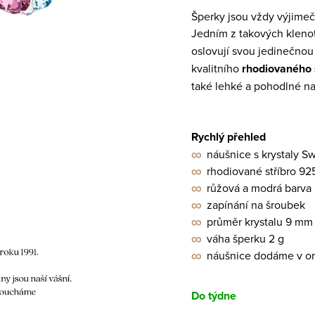
Šperky jsou vždy výjimeč
Jedním z takových kleno
oslovují svou jedinečno
kvalitního
rhodiovaného 
také lehké a pohodlné na 
Rychlý přehled
∞
náušnice s krystaly S
∞
rhodiované stříbro 92
∞
růžová a modrá barva
∞
zapínání na šroubek
∞
průměr krystalu 9 mm
∞
váha šperku 2 g
∞
náušnice dodáme v orig
Do týdne