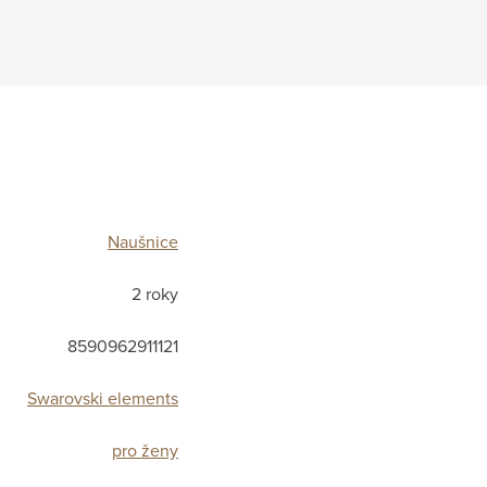
Naušnice
2 roky
8590962911121
Swarovski elements
pro ženy