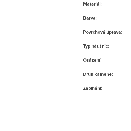
Materiál
:
Barva
:
Povrchová úprava
:
Typ náušnic
:
Osázení
:
Druh kamene
:
Zapínání
: