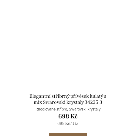
Elegantní stříbrný přívěsek kulatý s
mix Swarovski krystaly 34225.3
water lilly
Rhodiované stříbro, Swarovski krystaly
698 Kč
Měrná
698 Kč / 1 ks
cena: