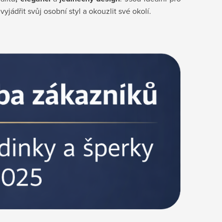
jádřit svůj osobní styl a okouzlit své okolí.