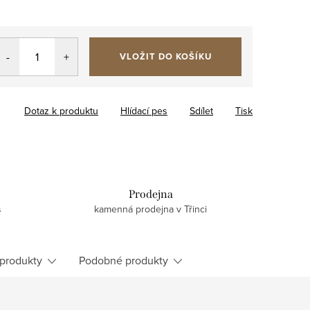
VLOŽIT DO KOŠÍKU
Dotaz k produktu
Hlídací pes
Sdílet
Tisk
Prodejna
s
kamenná prodejna v Třinci
 produkty
Podobné produkty