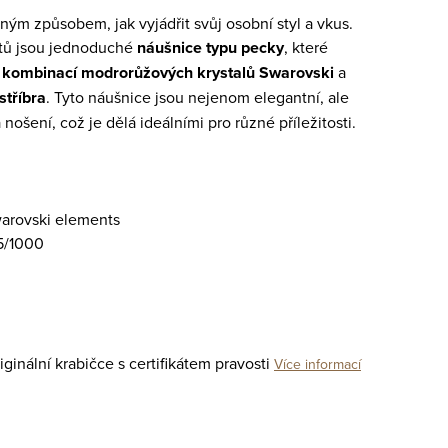
ným způsobem, jak vyjádřit svůj osobní styl a vkus.
tů jsou jednoduché
náušnice typu pecky
, které
u
kombinací modrorůžových krystalů Swarovski
a
stříbra
. Tyto náušnice jsou nejenom elegantní, ale
nošení, což je dělá ideálními pro různé příležitosti.
warovski elements
5/1000
inální krabičce s certifikátem pravosti
Více informací