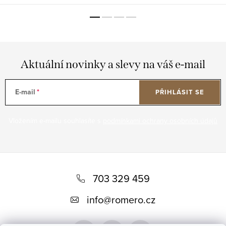
Aktuální novinky a slevy na váš e-mail
E-mail
PŘIHLÁSIT SE
Vložením e-mailu souhlasíte s
podmínkami ochrany osobních údajů
Z
á
703 329 459
p
info
@
romero.cz
a