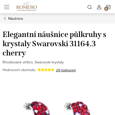
Přejít
N
na
obsah
Náušnice
K
Elegantní náušnice půlkruhy s
krystaly Swarovski 31164.3
cherry
Rhodiované stříbro, Swarovski krystaly
Hodnocení obchodu:
29 hodnocení