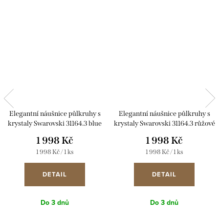
Elegantní náušnice půlkruhy s
Elegantní náušnice půlkruhy s
krystaly Swarovski 31164.3 blue
krystaly Swarovski 31164.3 růžové
style
1 998 Kč
1 998 Kč
Měrná
Měrná
1 998 Kč / 1 ks
1 998 Kč / 1 ks
cena:
cena:
DETAIL
DETAIL
Do 3 dnů
Do 3 dnů