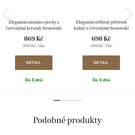
Elegantní náušnice pecky s
Elegantní stříbrný přívěsek
červenými krystaly Swarovski
kulatý s červenými Swarovski
31336.3 cherry
krystaly 34225.3 cherry
869 Kč
698 Kč
Měrná
Měrná
869 Kč / 1 ks
698 Kč / 1 ks
cena:
cena:
DETAIL
DETAIL
Do 3 dnů
Do 3 dnů