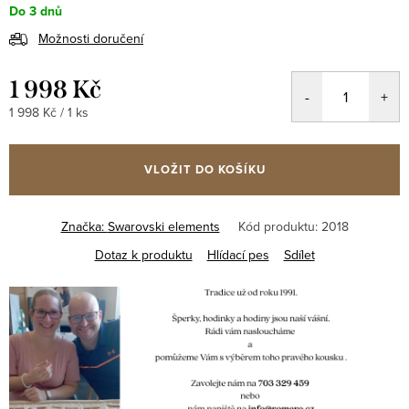
Do 3 dnů
Možnosti doručení
1 998 Kč
Měrná
1 998 Kč / 1 ks
cena:
VLOŽIT DO KOŠÍKU
Značka:
Swarovski elements
Kód produktu:
2018
Dotaz k produktu
Hlídací pes
Sdílet