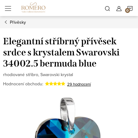
Přejít
N
na
obsah
Přívěsky
K
Elegantní stříbrný přívěsek
srdce s krystalem Swarovski
34002.5 bermuda blue
rhodiované stříbro, Swarovski krystal
Hodnocení obchodu:
29 hodnocení