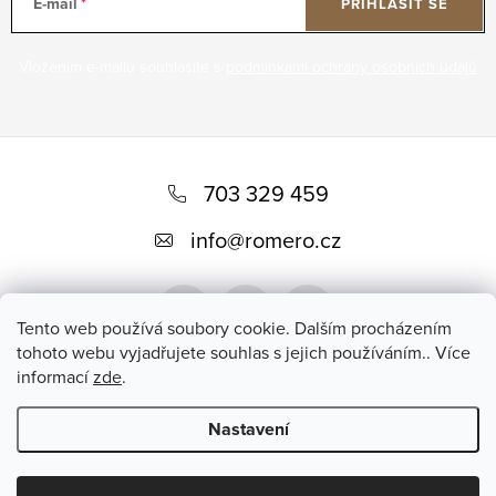
E-mail
PŘIHLÁSIT SE
Vložením e-mailu souhlasíte s
podmínkami ochrany osobních údajů
Z
á
703 329 459
p
info
@
romero.cz
a
t
Tento web používá soubory cookie. Dalším procházením
í
tohoto webu vyjadřujete souhlas s jejich používáním.. Více
informací
zde
.
Přijímáme online platby
Nastavení
Copyright 2026
Romero
. Všechna práva vyhrazena.