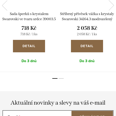
Sada šperků s krystalem
Stříbrný přívěsek vážka s krystaly
Swarovski ve tvaru srdce 39003.5
Swarovski 34164.3 modrozelený
bermuda blue
718 Kč
2 058 Kč
Měrná
Měrná
718 Kč / 1 ks
2 058 Kč / 1 ks
cena:
cena:
DETAIL
DETAIL
Do 3 dnů
Do 3 dnů
Aktuální novinky a slevy na váš e-mail