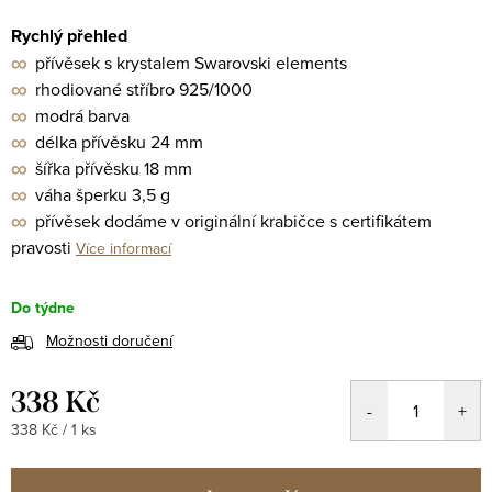
Rychlý přehled
∞
přívěsek s krystalem Swarovski elements
∞
rhodiované stříbro 925/1000
∞
modrá barva
∞
délka přívěsku 24 mm
∞
šířka přívěsku 18 mm
∞
váha šperku 3,5 g
∞
přívěsek dodáme v originální krabičce s certifikátem
pravosti
Více informací
Do týdne
Možnosti doručení
338 Kč
Měrná
338 Kč / 1 ks
cena: