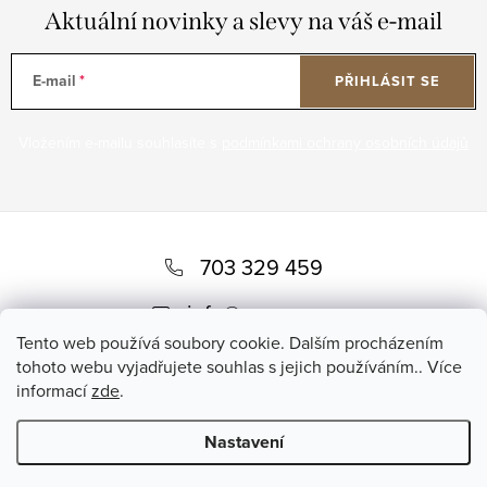
Aktuální novinky a slevy na váš e-mail
E-mail
PŘIHLÁSIT SE
Vložením e-mailu souhlasíte s
podmínkami ochrany osobních údajů
Z
á
703 329 459
p
info
@
romero.cz
a
Tento web používá soubory cookie. Dalším procházením
t
tohoto webu vyjadřujete souhlas s jejich používáním.. Více
informací
zde
.
í
Nastavení