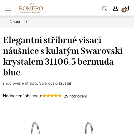
Přejít
N
na
obsah
Náušnice
K
Elegantní stříbrné visací
náušnice s kulatým Swarovski
krystalem 31106.5 bermuda
blue
rhodiované stříbro, Swarovski krystal
Hodnocení obchodu:
29 hodnocení