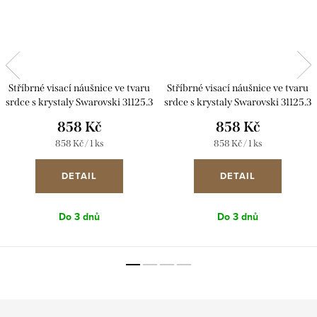
Stříbrné visací náušnice ve tvaru
Stříbrné visací náušnice ve tvaru
srdce s krystaly Swarovski 31125.3
srdce s krystaly Swarovski 31125.3
fialové
modré
858 Kč
858 Kč
Měrná
Měrná
858 Kč / 1 ks
858 Kč / 1 ks
cena:
cena:
DETAIL
DETAIL
Do 3 dnů
Do 3 dnů