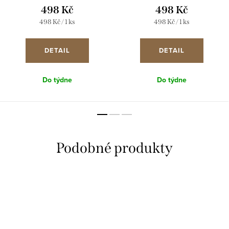
krystalem 31230.1 krystal
krystalem 31230.5 bermuda blue
498 Kč
498 Kč
Měrná
Měrná
498 Kč / 1 ks
498 Kč / 1 ks
cena:
cena:
DETAIL
DETAIL
Do týdne
Do týdne