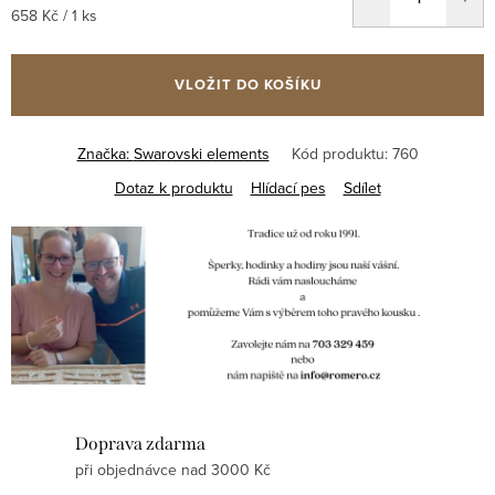
Měrná
658 Kč / 1 ks
cena:
VLOŽIT DO KOŠÍKU
Značka:
Swarovski elements
Kód produktu:
760
Dotaz k produktu
Hlídací pes
Sdílet
Doprava zdarma
při objednávce nad 3000 Kč