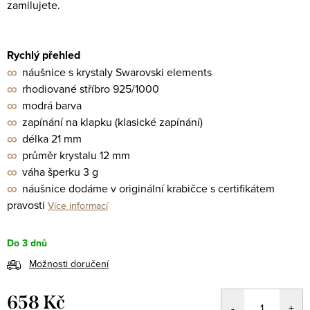
zamilujete.
Rychlý přehled
∞
náušnice s krystaly Swarovski elements
∞
rhodiované stříbro 925/1000
∞
modrá barva
∞
zapínání na klapku (klasické zapínání)
∞
délka 21 mm
∞
průměr krystalu 12 mm
∞
váha šperku 3 g
∞
náušnice dodáme v originální krabičce s certifikátem
pravosti
Více informací
Do 3 dnů
Možnosti doručení
658 Kč