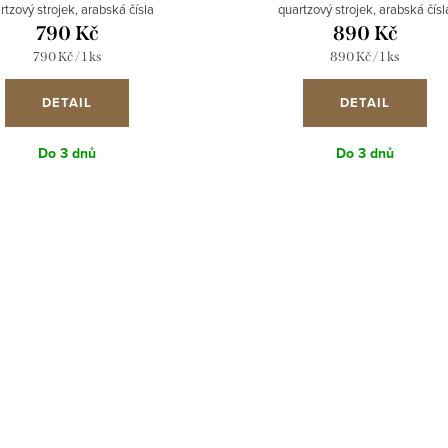
rtzový strojek, arabská čísla
quartzový strojek, arabská čísl
790 Kč
890 Kč
Měrná
Měrná
790 Kč / 1 ks
890 Kč / 1 ks
cena:
cena:
DETAIL
DETAIL
Do 3 dnů
Do 3 dnů