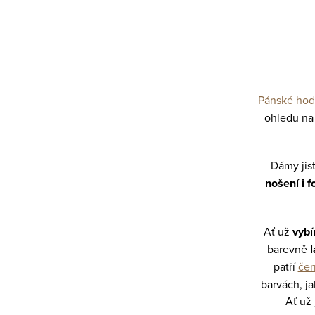
t
d
r
a
á
c
n
í
k
Pánské hod
p
o
ohledu na
v
r
á
v
Dámy jis
n
k
nošení i 
í
y
v
Ať už
vybí
ý
barevně
l
p
patří
čer
barvách, ja
i
Ať už
s