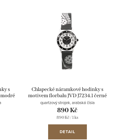
nky s
Chlapecké náramkové hodinky s
3 modré
motivem florbalu JVD J7234.1 černé
a
quartzový strojek, arabská čísla
890 Kč
Měrná
890 Kč / 1 ks
cena:
DETAIL