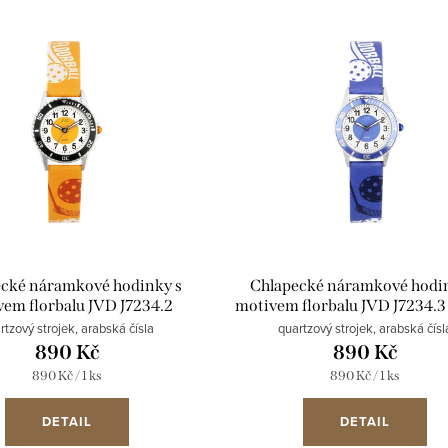
cké náramkové hodinky s
Chlapecké náramkové hodi
em florbalu JVD J7234.2
motivem florbalu JVD J7234.
oranžové
rtzový strojek, arabská čísla
quartzový strojek, arabská čísl
890 Kč
890 Kč
Měrná
Měrná
890 Kč / 1 ks
890 Kč / 1 ks
cena:
cena:
DETAIL
DETAIL