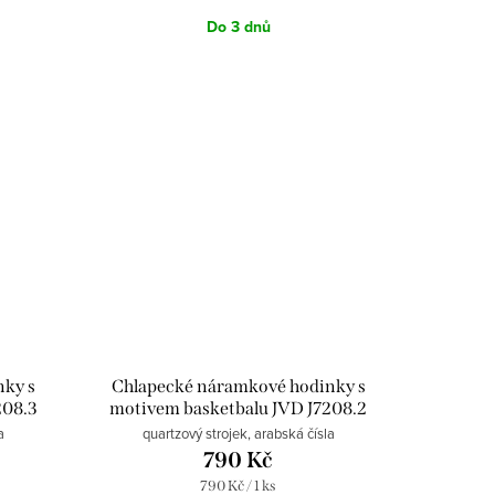
Do 3 dnů
nky s
Chlapecké náramkové hodinky s
208.3
motivem basketbalu JVD J7208.2
modré
a
quartzový strojek, arabská čísla
790 Kč
Měrná
790 Kč / 1 ks