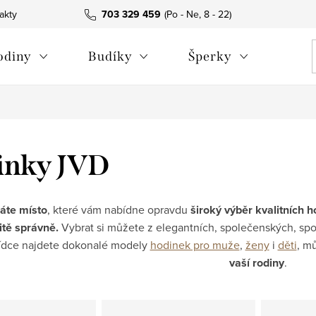
akty
703 329 459
odiny
Budíky
Šperky
inky JVD
áte místo
, které vám nabídne opravdu
široký výběr kvalitních 
itě správně.
Vybrat si můžete z elegantních, společenských, spo
ídce najdete dokonalé modely
hodinek pro muže
,
ženy
i
děti
, m
vaší rodiny
.