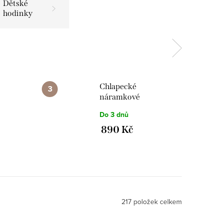
Dětské
hodinky
Chlapecké
náramkové
hodinky s
Do 3 dnů
balu
motivem florbalu
JVD J7234.1 černé
890 Kč
217
položek celkem