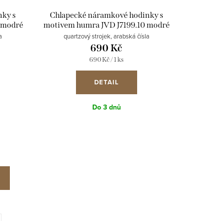
nky s
Chlapecké náramkové hodinky s
7 modré
motivem humra JVD J7199.10 modré
a
quartzový strojek, arabská čísla
690 Kč
Měrná
690 Kč / 1 ks
cena:
DETAIL
Do 3 dnů