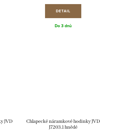
cena:
DETAIL
Do 3 dnů
ky JVD
Chlapecké náramkové hodinky JVD
J7203.1 hnědé