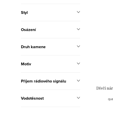
t
ů
ů
Styl
Osázení
Druh kamene
Motiv
Příjem rádiového signálu
Dívčí ná
Vodotěsnost
qua