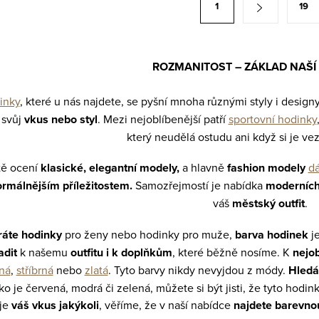
1
19
ROZMANITOST – ZÁKLAD NAŠÍ
inky
, které u nás najdete, se pyšní mnoha různými styly i designy
 svůj
vkus nebo styl
. Mezi nejoblíbenější patří
sportovní hodinky
který neudělá ostudu ani když si je ve
tě ocení
klasické, elegantní modely,
a hlavně
fashion modely
d
formálnějším příležitostem.
Samozřejmostí je nabídka
moderních
váš
městský outfit
.
ráte
hodinky
pro ženy nebo hodinky pro muže,
barva hodinek
je
adit
k našemu
outfitu i k doplňkům
, které běžně nosíme. K
nejo
ná
,
stříbrná
nebo
zlatá
. Tyto barvy nikdy nevyjdou z módy.
Hledát
ko je červená, modrá či zelená, můžete si být jisti, že tyto hodi
 je
váš vkus jakýkoli
, věříme, že v naší nabídce
najdete barevno