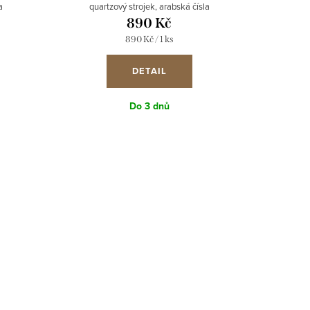
a
quartzový strojek, arabská čísla
890 Kč
Měrná
890 Kč / 1 ks
cena:
DETAIL
Do 3 dnů