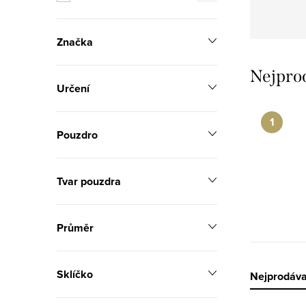
n
n
Značka
í
Nejpro
p
Určení
a
Pouzdro
n
e
Tvar pouzdra
l
Průměr
Sklíčko
Ř
Nejprodáva