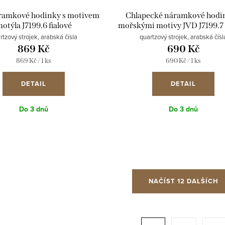
ramkové hodinky s motivem
Chlapecké náramkové hodi
otýla J7199.6 fialové
mořskými motivy JVD J7199.
rtzový strojek, arabská čísla
quartzový strojek, arabská čísl
869 Kč
690 Kč
Měrná
Měrná
869 Kč / 1 ks
690 Kč / 1 ks
cena:
cena:
DETAIL
DETAIL
Do 3 dnů
Do 3 dnů
NAČÍST 12 DALŠÍCH