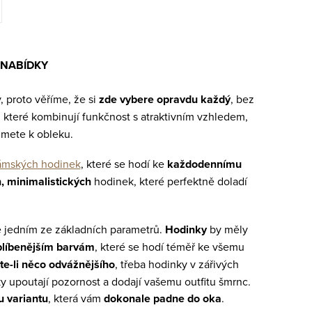
 NABÍDKY
, proto věříme, že si
zde vybere opravdu každý
, bez
, které kombinují funkčnost s atraktivním vzhledem,
zmete k obleku.
ámských hodinek
, které se hodí ke
každodennímu
, minimalistických
hodinek, které perfektně doladí
 jedním ze základních parametrů.
Hodinky
by měly
blíbenějším barvám
, které se hodí téměř ke všemu
e-li
něco odvážnějšího
, třeba hodinky v zářivých
nky upoutají pozornost a dodají vašemu outfitu šmrnc.
u variantu
, která vám
dokonale padne do oka
.