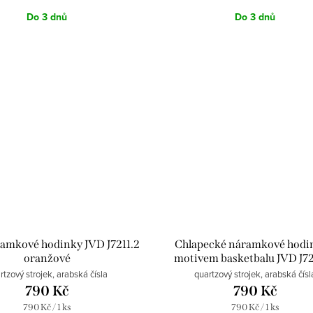
Do 3 dnů
Do 3 dnů
ramkové hodinky JVD J7211.2
Chlapecké náramkové hodi
oranžové
motivem basketbalu JVD J7
černé
rtzový strojek, arabská čísla
quartzový strojek, arabská čísl
790 Kč
790 Kč
Měrná
Měrná
790 Kč / 1 ks
790 Kč / 1 ks