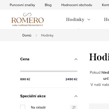
Přejít
Puncovní značky
Blog
Hodnocení obchodu
Kont
na
obsah
Hodinky
H
Domů
Hodinky
P
Hod
Cena
o
s
Pokud
hled
urč
690
Kč
2490
Kč
t
V naší nab
r
Speciální akce
a
Na skladě
21