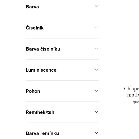
a
Barva
V
z
ý
e
Číselník
p
n
i
í
Barva číselníku
s
p
p
Luminiscence
r
r
o
Chlape
Pohon
o
d
motiv
qua
d
u
Řemínek/tah
u
k
k
t
Barva řemínku