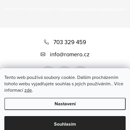
Vložením e-mailu souhlasíte s
podmínkami ochrany osobních údajů
Z
á
703 329 459
p
info
@
romero.cz
a
t
Tento web používá soubory cookie. Dalším procházením
í
tohoto webu vyjadřujete souhlas s jejich používáním.. Více
informací
zde
.
Přijímáme online platby
Nastavení
Copyright 2026
Romero
. Všechna práva vyhrazena.
Souhlasím
Vytvořil Shoptet