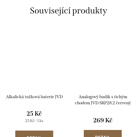
Související produkty
Alkalická tužková baterie JVD
Analogový budík s tichým
chodem JVD SRP28.2 červený
25 Kč
269 Kč
Měrná
25 Kč / 1 ks
cena: