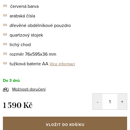
∞
červená barva
∞
arabská čísla
∞
dřevěné obdélníkové pouzdro
∞
quartzový stojek
∞
tichý chod
∞
rozměr 76x595x36 mm
∞
tužková baterie AA
Více informací
Do 3 dnů
Možnosti doručení
1 590 Kč
Měrná
cena:
VLOŽIT DO KOŠÍKU