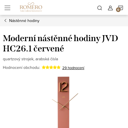
Přejít
N
na
obsah
Nástěnné hodiny
K
Moderní nástěnné hodiny JVD
HC26.1 červené
quartzový strojek, arabská čísla
Hodnocení obchodu:
29 hodnocení