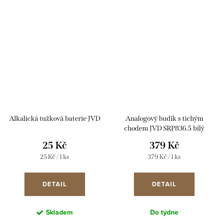
Alkalická tužková baterie JVD
Analogový budík s tichým
chodem JVD SRP836.5 bílý
25 Kč
379 Kč
Měrná
Měrná
25 Kč / 1 ks
379 Kč / 1 ks
cena:
cena:
DETAIL
DETAIL
Skladem
Do týdne