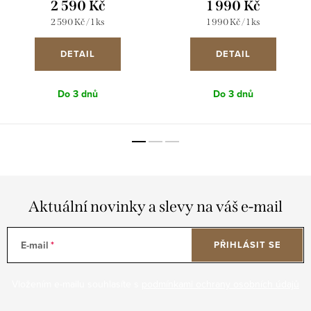
2 590 Kč
1 990 Kč
Měrná
Měrná
2 590 Kč / 1 ks
1 990 Kč / 1 ks
cena:
cena:
DETAIL
DETAIL
Do 3 dnů
Do 3 dnů
Aktuální novinky a slevy na váš e-mail
E-mail
PŘIHLÁSIT SE
Vložením e-mailu souhlasíte s
podmínkami ochrany osobních údajů