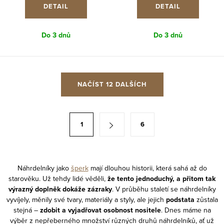
DETAIL
DETAIL
Do 3 dnů
Do 3 dnů
O
NAČÍST 12 DALŠÍCH
v
l
á
S
1
6
d
t
a
r
c
á
í
Náhrdelníky jako
šperk
mají dlouhou historii, která sahá až do
n
starověku. Už tehdy lidé věděli,
že tento jednoduchý, a přitom tak
p
k
výrazný doplněk dokáže zázraky
. V průběhu staletí se náhrdelníky
r
o
vyvíjely, měnily své tvary, materiály a styly, ale jejich
podstata
zůstala
v
stejná –
zdobit a vyjadřovat osobnost nositele
. Dnes máme na
v
k
výběr z nepřeberného množství různých druhů náhrdelníků, ať už