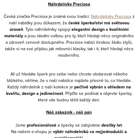
Náhrdelníky Preciosa
Česká značka Preciosa je známá svou tradicí.
Náhrdelníky Preciosa
z
naší nabídky jsou důkazem, že
české šperkařství má světovou
úroveň
. Tyto náhrdelníky spojují
elegantní design s kvalitními
materiály
a jsou ideální volbou pro ty, kteří hledají něco originálního
a zároveň cenově dostupného. Preciosa nabízí širokou škálu stylů,
takže si na své přijdou jak milovníci klasiky, tak i ti, kteří hledají něco
moderního.
Ať už hledáte šperk pro sebe nebo chcete obdarovat někoho
blízkého, věříme, že v naší nabídce najdete přesně to, co hledáte.
Každý náhrdelník z naší kolekce je
pečlivě vybrán s ohledem na
kvalitu, design a jedinečnost
. Přijďte se podívat a objevte šperky,
které vás budou těšit každý den.
Náš zákazník - náš pán
Jsme
profesionálové
a šperky se zabýváme
desítky let
.
Na našem e-shopu je
výběr náhrdelníků co nejjednodušší a