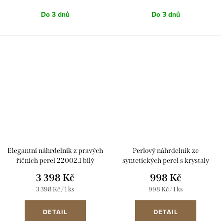
Do 3 dnů
Do 3 dnů
Elegantní náhrdelník z pravých
Perlový náhrdelník ze
říčních perel 22002.1 bílý
syntetických perel s krystaly
Preciosa 32006.1 bílý
3 398 Kč
998 Kč
Měrná
Měrná
3 398 Kč / 1 ks
998 Kč / 1 ks
cena:
cena:
DETAIL
DETAIL