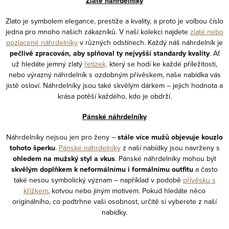
Zlaté náhrdelníky
Zlato je symbolem elegance, prestiže a kvality, a proto je volbou číslo
jedna pro mnoho našich zákazníků. V naší kolekci najdete
zlaté nebo
pozlacené náhrdelníky
v různých odstínech. Každý náš náhrdelník je
pečlivě zpracován, aby splňoval ty nejvyšší standardy kvality
. Ať
už hledáte jemný zlatý
řetízek,
který se hodí ke každé příležitosti,
nebo výrazný náhrdelník s ozdobným přívěskem, naše nabídka vás
jistě osloví. Náhrdelníky jsou také skvělým dárkem – jejich hodnota a
krása potěší každého, kdo je obdrží.
Pánské náhrdelníky
Náhrdelníky nejsou jen pro ženy –
stále více mužů objevuje kouzlo
tohoto šperku
.
Pánské náhrdelníky
z naší nabídky jsou navrženy s
ohledem na mužský styl a vkus
. Pánské náhrdelníky mohou být
skvělým doplňkem k neformálnímu i formálnímu outfitu
a často
také nesou symbolický význam – například v podobě
přívěsku s
křížkem
, kotvou nebo jiným motivem. Pokud hledáte něco
originálního, co podtrhne vaši osobnost, určitě si vyberete z naší
nabídky.