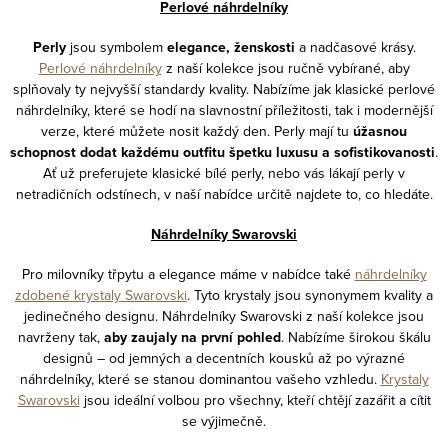
Perlové náhrdelníky
Perly
jsou symbolem
elegance, ženskosti
a nadčasové krásy.
Perlové náhrdelníky
z naší kolekce jsou ručně vybírané, aby
splňovaly ty nejvyšší standardy kvality. Nabízíme jak klasické perlové
náhrdelníky, které se hodí na slavnostní příležitosti, tak i modernější
verze, které můžete nosit každý den. Perly mají tu
úžasnou
schopnost dodat každému outfitu špetku luxusu a sofistikovanosti
.
Ať už preferujete klasické bílé perly, nebo vás lákají perly v
netradičních odstínech, v naší nabídce určitě najdete to, co hledáte.
Náhrdelníky Swarovski
Pro milovníky třpytu a elegance máme v nabídce také
náhrdelníky
zdobené krystaly Swarovski
. Tyto krystaly jsou synonymem kvality a
jedinečného designu. Náhrdelníky Swarovski z naší kolekce jsou
navrženy tak,
aby zaujaly na první pohled
. Nabízíme širokou škálu
designů – od jemných a decentních kousků až po výrazné
náhrdelníky, které se stanou dominantou vašeho vzhledu.
Krystaly
Swarovski
jsou ideální volbou pro všechny, kteří chtějí zazářit a cítit
se výjimečně.