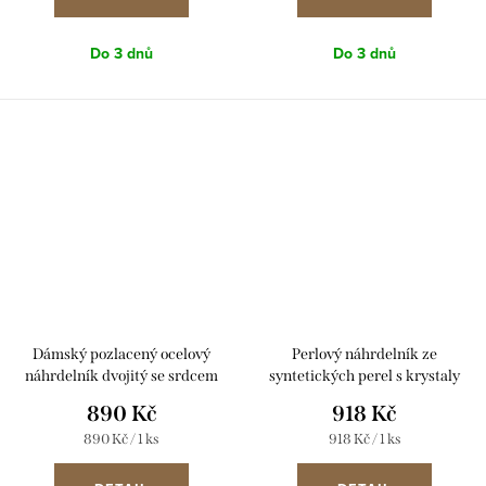
Do 3 dnů
Do 3 dnů
Dámský pozlacený ocelový
Perlový náhrdelník ze
náhrdelník dvojitý se srdcem
syntetických perel s krystaly
LS2236-1/2
Preciosa 32063.3 růžový
890 Kč
918 Kč
Měrná
Měrná
890 Kč / 1 ks
918 Kč / 1 ks
cena:
cena: