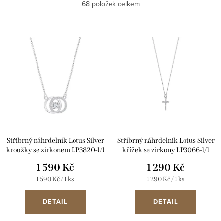
Nejlevnější
68
položek celkem
z
e
Nejdražší
V
n
ý
Abecedně
í
p
p
i
r
s
o
p
d
r
u
Stříbrný náhrdelník Lotus Silver
Stříbrný náhrdelník Lotus Silver
o
k
kroužky se zirkonem LP3820-1/1
křížek se zirkony LP3066-1/1
d
1 590 Kč
1 290 Kč
t
u
Měrná
Měrná
1 590 Kč / 1 ks
1 290 Kč / 1 ks
ů
cena:
cena:
k
DETAIL
DETAIL
t