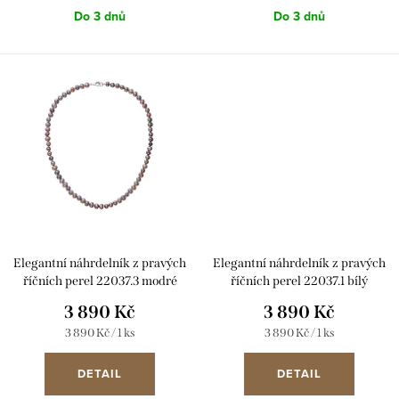
ů
Do 3 dnů
Do 3 dnů
Elegantní náhrdelník z pravých
Elegantní náhrdelník z pravých
říčních perel 22037.3 modré
říčních perel 22037.1 bílý
3 890 Kč
3 890 Kč
Měrná
Měrná
3 890 Kč / 1 ks
3 890 Kč / 1 ks
cena:
cena:
DETAIL
DETAIL