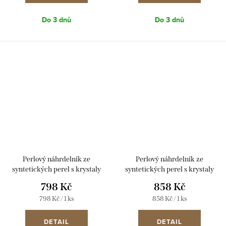
Do 3 dnů
Do 3 dnů
Perlový náhrdelník ze
Perlový náhrdelník ze
syntetických perel s krystaly
syntetických perel s krystaly
Swarovski 32036.3 růžový
Swarovski 32007.3 zelený
798 Kč
858 Kč
Měrná
Měrná
798 Kč / 1 ks
858 Kč / 1 ks
cena:
cena:
DETAIL
DETAIL