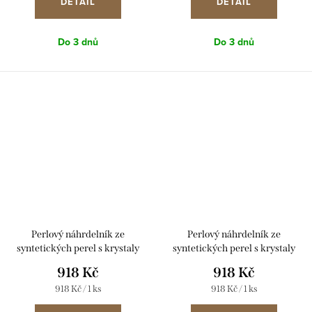
DETAIL
DETAIL
Do 3 dnů
Do 3 dnů
Perlový náhrdelník ze
Perlový náhrdelník ze
syntetických perel s krystaly
syntetických perel s krystaly
Preciosa 32063.3 šedý
Preciosa 32063.3 hnědý
918 Kč
918 Kč
Měrná
Měrná
918 Kč / 1 ks
918 Kč / 1 ks
cena:
cena: