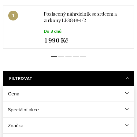
Pozlacený náhrdelník se srdcem a
zirkony LP3848-1/2
Do 3 dnů
1 990 Kč
FILTROVAT
Cena
Speciální akce
Značka