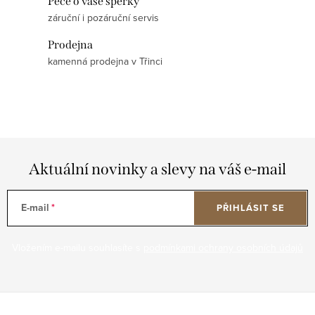
Péče o vaše šperky
záruční i pozáruční servis
Prodejna
kamenná prodejna v Třinci
Aktuální novinky a slevy na váš e-mail
E-mail
PŘIHLÁSIT SE
Vložením e-mailu souhlasíte s
podmínkami ochrany osobních údajů
Z