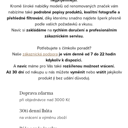
nejpříjemnější
.
Kromě široké nabídky modelů od renomovaných značek vám
nabízíme také
podrobné popisy produktů, kvalitní fotografie a
přehledné filtrování
, díky kterému snadno najdete šperk přesně
podle vašich požadavků a vkusu.
Navíc si
zakládáme
na
rychlém doručení a profesionálním
zákaznickém servisu.
Potřebujete s čímkoliv poradit?
Naše
zákaznická podpora
je vám denně od 7 do 22 hodin
kdykoliv
k dispozici.
A
navíc
m
áme pro Vás také
rozšířenou možnost vrácení.
Až 30 dní
od nákupu
u nás můžete
vyměnit
nebo
vrátit
jakýkoliv
produkt (i bez udání důvodu).
Doprava zdarma
při objednávce nad 3000 Kč
30ti denní lhůta
na vrácení a výměnu zboží