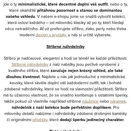
á
jde o ty
minimalistické, které decentně doplní váš outfit
, nebo o ty,
y
n
které okamžitě
přitáhnou pozornost a stanou se dominantou
v
í
vašeho vzhledu
. V našem e-shopu jsme se snažili vytvořit kolekci,
ý
která osloví každého – od milovníků klasiky až po ty, kteří hledají
p
něco netradičního. Ať už preferujete stříbro, zlato, perly nebo třeba
moderní
design s krystaly
, u nás si určitě vyberete.
i
s
Stříbrné náhrdelníky
u
Stříbro je nadčasové, elegantní a hodí se téměř ke každé příležitosti.
Stříbrné náhrdelníky
z naší nabídky jsou pečlivě vyrobené z
kvalitního stříbra, které
zaručuje nejen krásný vzhled, ale také
dlouhou životnost
. Najdete u nás jak jednoduché a minimalistické
kousky, které skvěle doplní váš každodenní outfit, tak i bohatě
zdobené náhrdelníky, které se hodí na slavnostní příležitosti. Stříbro
má tu úžasnou vlastnost, že se snadno kombinuje s ostatními šperky,
takže pokud už vlastníte například stříbrné
náušnice
nebo
náramek
,
náhrdelník z naší kolekce bude perfektním doplňkem
. Pro
milovníky detailů nabízíme i náhrdelníky zdobené drobnými kamínky
či originálními
přívěsky
, které
dodají šperku jedinečný charakter
.