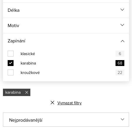
Délka
Motiv
Zapínání
klasické
6
karabina
68
kroužkové
22
karabina
Vymazat filtry
Ř
Nejprodávanější
a