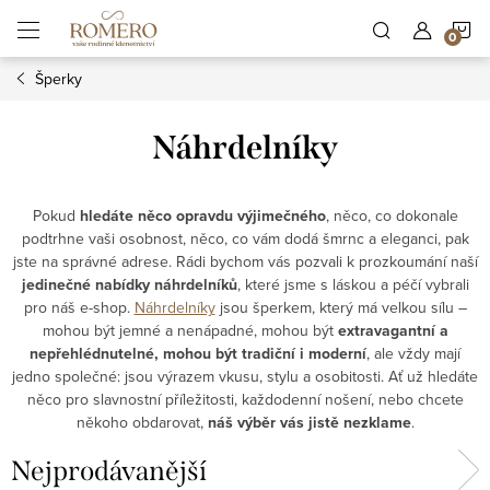
Přejít
N
na
obsah
Šperky
K
Náhrdelníky
Pokud
hledáte něco opravdu výjimečného
, něco, co dokonale
podtrhne vaši osobnost, něco, co vám dodá šmrnc a eleganci, pak
jste na správné adrese. Rádi bychom vás pozvali k prozkoumání naší
jedinečné nabídky náhrdelníků
, které jsme s láskou a péčí vybrali
pro náš e-shop.
Náhrdelníky
jsou šperkem, který má velkou sílu –
mohou být jemné a nenápadné, mohou být
extravagantní a
nepřehlédnutelné, mohou být tradiční i moderní
, ale vždy mají
jedno společné: jsou výrazem vkusu, stylu a osobitosti. Ať už hledáte
něco pro slavnostní příležitosti, každodenní nošení, nebo chcete
někoho obdarovat,
náš výběr vás jistě nezklame
.
Nejprodávanější