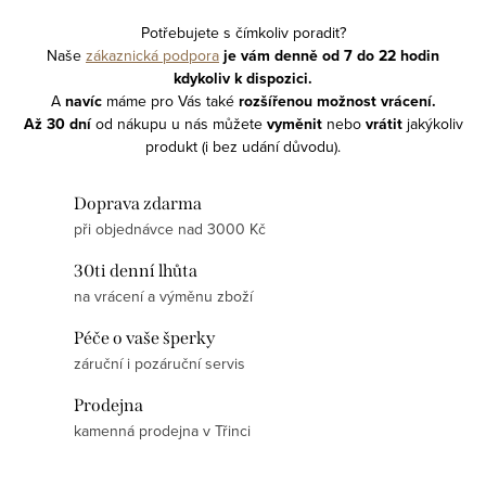
Potřebujete s čímkoliv poradit?
Naše
zákaznická podpora
je vám denně od 7 do 22 hodin
kdykoliv
k dispozici.
A
navíc
m
áme pro Vás také
rozšířenou možnost vrácení.
Až 30 dní
od nákupu
u nás můžete
vyměnit
nebo
vrátit
jakýkoliv
produkt (i bez udání důvodu).
Doprava zdarma
při objednávce nad 3000 Kč
30ti denní lhůta
na vrácení a výměnu zboží
Péče o vaše šperky
záruční i pozáruční servis
Prodejna
kamenná prodejna v Třinci