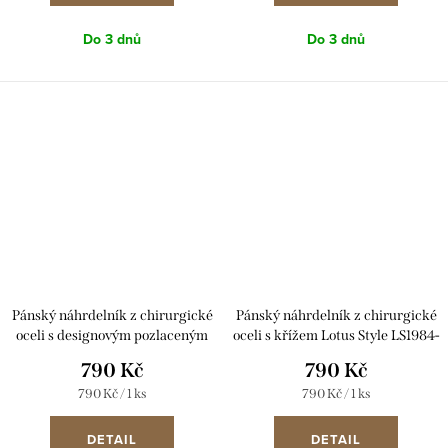
Do 3 dnů
Do 3 dnů
Pánský náhrdelník z chirurgické
Pánský náhrdelník z chirurgické
oceli s designovým pozlaceným
oceli s křížem Lotus Style LS1984-
křížem Lotus Style LS1984-1/2
1/1 černý
790 Kč
790 Kč
Měrná
Měrná
790 Kč / 1 ks
790 Kč / 1 ks
cena:
cena:
DETAIL
DETAIL