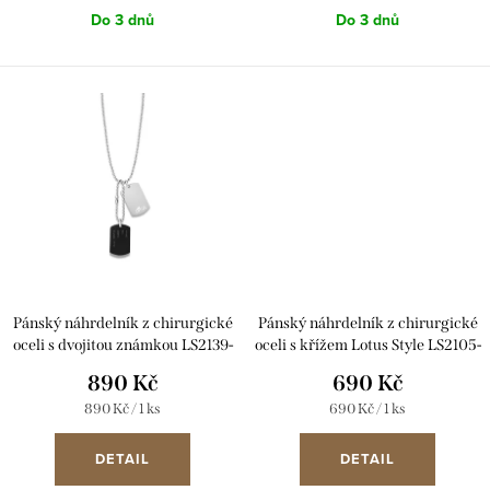
ů
Do 3 dnů
Do 3 dnů
Pánský náhrdelník z chirurgické
Pánský náhrdelník z chirurgické
oceli s dvojitou známkou LS2139-
oceli s křížem Lotus Style LS2105-
1/5 černý
1/2 černý
890 Kč
690 Kč
Měrná
Měrná
890 Kč / 1 ks
690 Kč / 1 ks
cena:
cena:
DETAIL
DETAIL