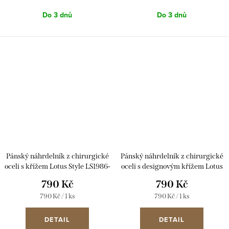
Do 3 dnů
Do 3 dnů
Pánský náhrdelník z chirurgické
Pánský náhrdelník z chirurgické
oceli s křížem Lotus Style LS1986-
oceli s designovým křížem Lotus
1/1 černý
Style LS1984-1/3 stříbrný
790 Kč
790 Kč
Měrná
Měrná
790 Kč / 1 ks
790 Kč / 1 ks
cena:
cena:
DETAIL
DETAIL