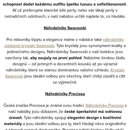
schopnost dodat každému outfitu špetku luxusu a sofistikovanosti
.
Ať už preferujete klasické bílé perly, nebo vás lákají perly v
netradičních odstínech, v naší nabídce určitě najdete to, co hledáte.
Náhrdelníky Swarovski
Pro milovníky třpytu a elegance máme v nabídce také
náhrdelníky
zdobené krystaly Swarovski
. Tyto krystaly jsou synonymem kvality a
jedinečného designu. Náhrdelníky Swarovski z naší kolekce jsou
navrženy tak,
aby zaujaly na první pohled
. Nabízíme širokou škálu
designů – od jemných a decentních kousků až po výrazné
náhrdelníky, které se stanou dominantou vašeho vzhledu.
Krystaly
Swarovski
jsou ideální volbou pro všechny, kteří chtějí zazářit a cítit
se výjimečně.
Náhrdelníky Preciosa
Česká značka Preciosa je známá svou tradicí.
Náhrdelníky Preciosa
z
naší nabídky jsou důkazem, že
české šperkařství má světovou
úroveň
. Tyto náhrdelníky spojují
elegantní design s kvalitními
materiály
a jsou ideální volbou pro ty, kteří hledají něco originálního
a zároveň cenově dostupného. Preciosa nabízí širokou škálu stylů,