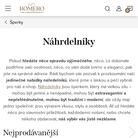
Přejít
N
na
obsah
Šperky
K
Náhrdelníky
Pokud
hledáte něco opravdu výjimečného
, něco, co dokonale
podtrhne vaši osobnost, něco, co vám dodá šmrnc a eleganci, pak
jste na správné adrese. Rádi bychom vás pozvali k prozkoumání naší
jedinečné nabídky náhrdelníků
, které jsme s láskou a péčí vybrali
pro náš e-shop.
Náhrdelníky
jsou šperkem, který má velkou sílu –
mohou být jemné a nenápadné, mohou být
extravagantní a
nepřehlédnutelné, mohou být tradiční i moderní
, ale vždy mají
jedno společné: jsou výrazem vkusu, stylu a osobitosti. Ať už hledáte
něco pro slavnostní příležitosti, každodenní nošení, nebo chcete
někoho obdarovat,
náš výběr vás jistě nezklame
.
Nejprodávanější