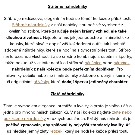
y
Stříbrné náhrdelníky
v
ý
Stříbro je nadčasové, elegantní a hodí se téměř ke každé příležitosti.
Stříbrné náhrdelníky
z naší nabídky jsou pečlivě vyrobené z
p
kvalitního stříbra, které
zaručuje nejen krásný vzhled, ale také
i
dlouhou životnost
. Najdete u nás jak jednoduché a minimalistické
s
kousky, které skvěle doplní váš každodenní outfit, tak i bohatě
u
zdobené náhrdelníky, které se hodí na slavnostní příležitosti. Stříbro
má tu úžasnou vlastnost, že se snadno kombinuje s ostatními šperky,
takže pokud už vlastníte například stříbrné
náušnice
nebo
náramek
,
náhrdelník z naší kolekce bude perfektním doplňkem
. Pro
milovníky detailů nabízíme i náhrdelníky zdobené drobnými kamínky
či originálními
přívěsky
, které
dodají šperku jedinečný charakter
.
Zlaté náhrdelníky
Zlato je symbolem elegance, prestiže a kvality, a proto je volbou číslo
jedna pro mnoho našich zákazníků. V naší kolekci najdete
zlaté nebo
pozlacené náhrdelníky
v různých odstínech. Každý náš náhrdelník je
pečlivě zpracován, aby splňoval ty nejvyšší standardy kvality
. Ať
už hledáte jemný zlatý
řetízek,
který se hodí ke každé příležitosti,