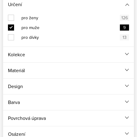
Určení
pro ženy
126
pro muže
9
pro dívky
13
Kolekce
Materiál
Design
Barva
Povrchová úprava
Osázení