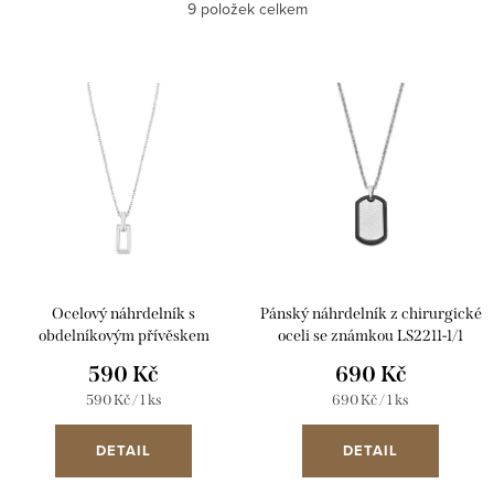
Nejlevnější
9
položek celkem
z
e
Nejdražší
V
n
ý
Abecedně
í
p
p
i
r
s
o
p
d
r
u
Ocelový náhrdelník s
Pánský náhrdelník z chirurgické
o
k
obdelníkovým přívěskem
oceli se známkou LS2211-1/1
d
LS2424-1/1
590 Kč
690 Kč
t
u
Měrná
Měrná
590 Kč / 1 ks
690 Kč / 1 ks
ů
cena:
cena:
k
DETAIL
DETAIL
t