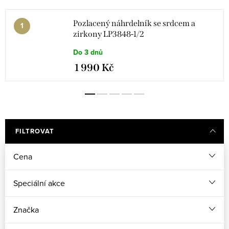
Pozlacený náhrdelník se srdcem a
zirkony LP3848-1/2
Do 3 dnů
1 990 Kč
FILTROVAT
Cena
Speciální akce
Značka