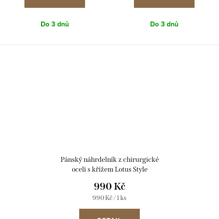
Do 3 dnů
Do 3 dnů
Pánský náhrdelník z chirurgické
oceli s křížem Lotus Style
LS2256-1/1
990 Kč
Měrná
990 Kč / 1 ks
cena: