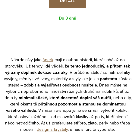
DETAIL
Do 3 dnů
O
v
l
Náhrdelníky jako
šperk
mají dlouhou historii, která sahá až do
starověku. Už tehdy lidé věděli,
že tento jednoduchý, a přitom tak
á
výrazný doplněk dokáže zázraky
. V průběhu staletí se náhrdelníky
d
vyvíjely, měnily své tvary, materiály a styly, ale jejich
podstata
zůstala
a
stejná –
zdobit a vyjadřovat osobnost nositele
. Dnes máme na
c
výběr z nepřeberného množství různých druhů náhrdelníků, ať už
jde o ty
minimalistické, které decentně doplní váš outfit
, nebo o ty,
í
které okamžitě
přitáhnou pozornost a stanou se dominantou
p
vašeho vzhledu
. V našem e-shopu jsme se snažili vytvořit kolekci,
r
která osloví každého – od milovníků klasiky až po ty, kteří hledají
v
něco netradičního. Ať už preferujete stříbro, zlato, perly nebo třeba
k
moderní
design s krystaly
, u nás si určitě vyberete.