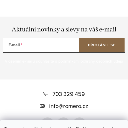
Aktuální novinky a slevy na váš e-mail
E-mail
PŘIHLÁSIT SE
Vložením e-mailu souhlasíte s
podmínkami ochrany osobních údajů
Z
á
703 329 459
p
info
@
romero.cz
a
t