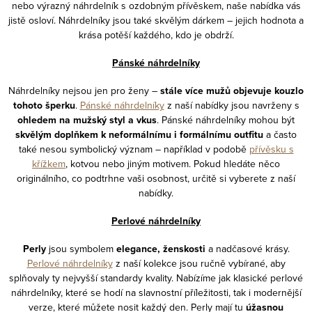
nebo výrazný náhrdelník s ozdobným přívěskem, naše nabídka vás
jistě osloví. Náhrdelníky jsou také skvělým dárkem – jejich hodnota a
krása potěší každého, kdo je obdrží.
Pánské náhrdelníky
Náhrdelníky nejsou jen pro ženy –
stále více mužů objevuje kouzlo
tohoto šperku
.
Pánské náhrdelníky
z naší nabídky jsou navrženy s
ohledem na mužský styl a vkus
. Pánské náhrdelníky mohou být
skvělým doplňkem k neformálnímu i formálnímu outfitu
a často
také nesou symbolický význam – například v podobě
přívěsku s
křížkem
, kotvou nebo jiným motivem. Pokud hledáte něco
originálního, co podtrhne vaši osobnost, určitě si vyberete z naší
nabídky.
Perlové náhrdelníky
Perly
jsou symbolem
elegance, ženskosti
a nadčasové krásy.
Perlové náhrdelníky
z naší kolekce jsou ručně vybírané, aby
splňovaly ty nejvyšší standardy kvality. Nabízíme jak klasické perlové
náhrdelníky, které se hodí na slavnostní příležitosti, tak i modernější
verze, které můžete nosit každý den. Perly mají tu
úžasnou