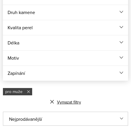
Druh kamene
Kvalita perel
Délka
Motiv
Zapínání
pro muže
Vymazat filtry
Ř
Nejprodávanější
a