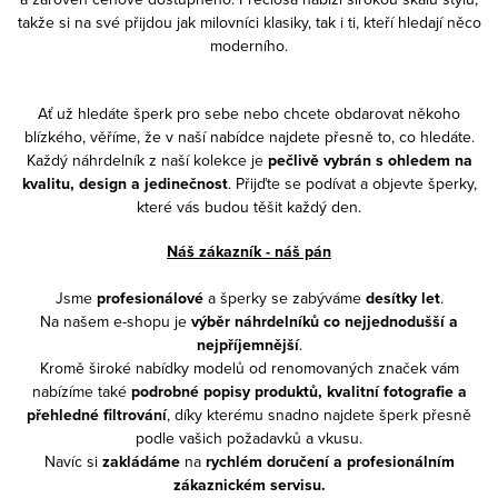
takže si na své přijdou jak milovníci klasiky, tak i ti, kteří hledají něco
moderního.
Ať už hledáte šperk pro sebe nebo chcete obdarovat někoho
blízkého, věříme, že v naší nabídce najdete přesně to, co hledáte.
Každý náhrdelník z naší kolekce je
pečlivě vybrán s ohledem na
kvalitu, design a jedinečnost
. Přijďte se podívat a objevte šperky,
které vás budou těšit každý den.
Náš zákazník - náš pán
Jsme
profesionálové
a šperky se zabýváme
desítky let
.
Na našem e-shopu je
výběr náhrdelníků co nejjednodušší a
nejpříjemnější
.
Kromě široké nabídky modelů od renomovaných značek vám
nabízíme také
podrobné popisy produktů, kvalitní fotografie a
přehledné filtrování
, díky kterému snadno najdete šperk přesně
podle vašich požadavků a vkusu.
Navíc si
zakládáme
na
rychlém doručení a profesionálním
zákaznickém servisu.