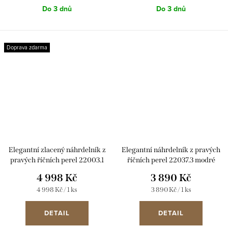
Do 3 dnů
Do 3 dnů
Doprava zdarma
Elegantní zlacený náhrdelník z
Elegantní náhrdelník z pravých
pravých říčních perel 22003.1
říčních perel 22037.3 modré
bílý
4 998 Kč
3 890 Kč
Měrná
Měrná
4 998 Kč / 1 ks
3 890 Kč / 1 ks
cena:
cena:
DETAIL
DETAIL