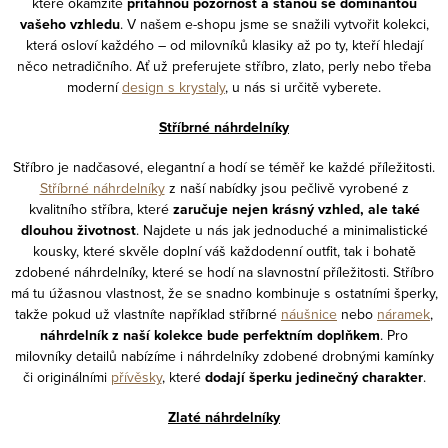
n
které okamžitě
přitáhnou pozornost a stanou se dominantou
v
í
vašeho vzhledu
. V našem e-shopu jsme se snažili vytvořit kolekci,
ý
která osloví každého – od milovníků klasiky až po ty, kteří hledají
p
něco netradičního. Ať už preferujete stříbro, zlato, perly nebo třeba
moderní
design s krystaly
, u nás si určitě vyberete.
i
s
Stříbrné náhrdelníky
u
Stříbro je nadčasové, elegantní a hodí se téměř ke každé příležitosti.
Stříbrné náhrdelníky
z naší nabídky jsou pečlivě vyrobené z
kvalitního stříbra, které
zaručuje nejen krásný vzhled, ale také
dlouhou životnost
. Najdete u nás jak jednoduché a minimalistické
kousky, které skvěle doplní váš každodenní outfit, tak i bohatě
zdobené náhrdelníky, které se hodí na slavnostní příležitosti. Stříbro
má tu úžasnou vlastnost, že se snadno kombinuje s ostatními šperky,
takže pokud už vlastníte například stříbrné
náušnice
nebo
náramek
,
náhrdelník z naší kolekce bude perfektním doplňkem
. Pro
milovníky detailů nabízíme i náhrdelníky zdobené drobnými kamínky
či originálními
přívěsky
, které
dodají šperku jedinečný charakter
.
Zlaté náhrdelníky