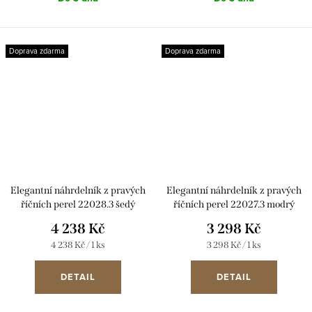
Doprava zdarma
Doprava zdarma
Elegantní náhrdelník z pravých
Elegantní náhrdelník z pravých
říčních perel 22028.3 šedý
říčních perel 22027.3 modrý
4 238 Kč
3 298 Kč
Měrná
Měrná
4 238 Kč / 1 ks
3 298 Kč / 1 ks
cena:
cena:
DETAIL
DETAIL