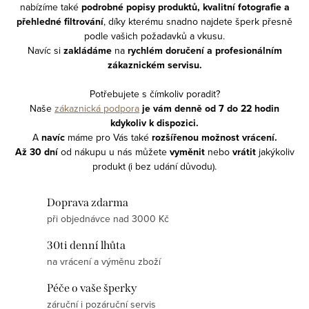
nabízíme také
podrobné popisy produktů, kvalitní fotografie a
přehledné filtrování
, díky kterému snadno najdete šperk přesně
podle vašich požadavků a vkusu.
Navíc si
zakládáme
na
rychlém doručení a profesionálním
zákaznickém servisu.
Potřebujete s čímkoliv poradit?
Naše
zákaznická podpora
je vám denně od 7 do 22 hodin
kdykoliv
k dispozici.
A
navíc
m
áme pro Vás také
rozšířenou možnost vrácení.
Až 30 dní
od nákupu
u nás můžete
vyměnit
nebo
vrátit
jakýkoliv
produkt (i bez udání důvodu).
Doprava zdarma
při objednávce nad 3000 Kč
30ti denní lhůta
na vrácení a výměnu zboží
Péče o vaše šperky
záruční i pozáruční servis