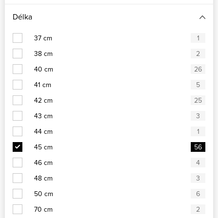
Délka
37 cm
1
38 cm
2
40 cm
26
41 cm
5
42 cm
25
43 cm
3
44 cm
1
45 cm
56
46 cm
4
48 cm
3
50 cm
6
70 cm
2