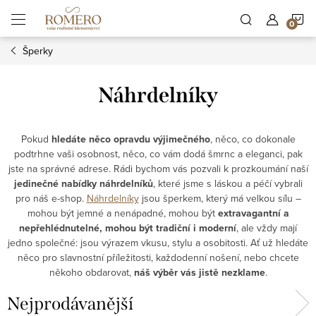
Přejít
N
na
obsah
Šperky
K
Náhrdelníky
Pokud
hledáte něco opravdu výjimečného
, něco, co dokonale
podtrhne vaši osobnost, něco, co vám dodá šmrnc a eleganci, pak
jste na správné adrese. Rádi bychom vás pozvali k prozkoumání naší
jedinečné nabídky náhrdelníků
, které jsme s láskou a péčí vybrali
pro náš e-shop.
Náhrdelníky
jsou šperkem, který má velkou sílu –
mohou být jemné a nenápadné, mohou být
extravagantní a
nepřehlédnutelné, mohou být tradiční i moderní
, ale vždy mají
jedno společné: jsou výrazem vkusu, stylu a osobitosti. Ať už hledáte
něco pro slavnostní příležitosti, každodenní nošení, nebo chcete
někoho obdarovat,
náš výběr vás jistě nezklame
.
Nejprodávanější