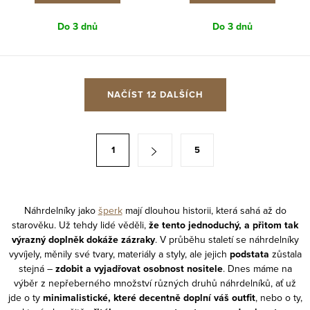
Do 3 dnů
Do 3 dnů
O
NAČÍST 12 DALŠÍCH
v
l
á
S
1
5
d
t
a
r
c
á
í
Náhrdelníky jako
šperk
mají dlouhou historii, která sahá až do
n
starověku. Už tehdy lidé věděli,
že tento jednoduchý, a přitom tak
p
k
výrazný doplněk dokáže zázraky
. V průběhu staletí se náhrdelníky
r
o
vyvíjely, měnily své tvary, materiály a styly, ale jejich
podstata
zůstala
v
stejná –
zdobit a vyjadřovat osobnost nositele
. Dnes máme na
v
k
výběr z nepřeberného množství různých druhů náhrdelníků, ať už
á
jde o ty
minimalistické, které decentně doplní váš outfit
, nebo o ty,
y