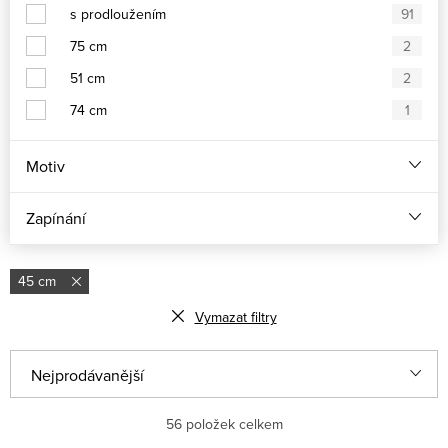
s prodloužením
91
75 cm
2
51 cm
2
74 cm
1
Motiv
Zapínání
45 cm
Vymazat filtry
Ř
Nejprodávanější
a
Nejlevnější
56
položek celkem
z