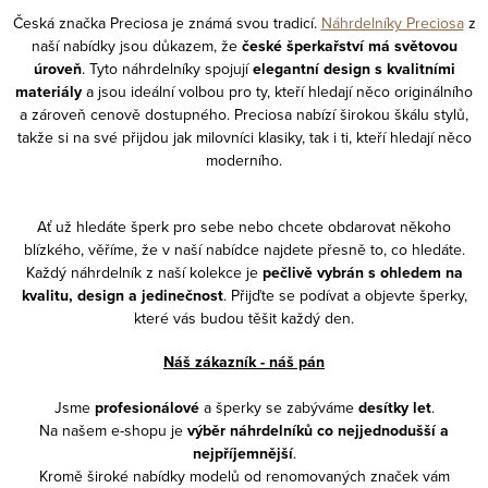
Česká značka Preciosa je známá svou tradicí.
Náhrdelníky Preciosa
z
naší nabídky jsou důkazem, že
české šperkařství má světovou
úroveň
. Tyto náhrdelníky spojují
elegantní design s kvalitními
materiály
a jsou ideální volbou pro ty, kteří hledají něco originálního
a zároveň cenově dostupného. Preciosa nabízí širokou škálu stylů,
takže si na své přijdou jak milovníci klasiky, tak i ti, kteří hledají něco
moderního.
Ať už hledáte šperk pro sebe nebo chcete obdarovat někoho
blízkého, věříme, že v naší nabídce najdete přesně to, co hledáte.
Každý náhrdelník z naší kolekce je
pečlivě vybrán s ohledem na
kvalitu, design a jedinečnost
. Přijďte se podívat a objevte šperky,
které vás budou těšit každý den.
Náš zákazník - náš pán
Jsme
profesionálové
a šperky se zabýváme
desítky let
.
Na našem e-shopu je
výběr náhrdelníků co nejjednodušší a
nejpříjemnější
.
Kromě široké nabídky modelů od renomovaných značek vám