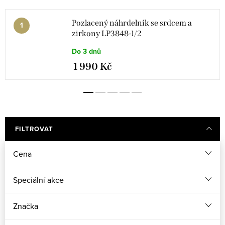
Pozlacený náhrdelník se srdcem a
zirkony LP3848-1/2
Do 3 dnů
1 990 Kč
FILTROVAT
Cena
Speciální akce
Značka