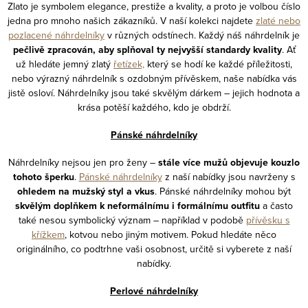
Zlato je symbolem elegance, prestiže a kvality, a proto je volbou číslo
jedna pro mnoho našich zákazníků. V naší kolekci najdete
zlaté nebo
pozlacené náhrdelníky
v různých odstínech. Každý náš náhrdelník je
pečlivě zpracován, aby splňoval ty nejvyšší standardy kvality
. Ať
už hledáte jemný zlatý
řetízek,
který se hodí ke každé příležitosti,
nebo výrazný náhrdelník s ozdobným přívěskem, naše nabídka vás
jistě osloví. Náhrdelníky jsou také skvělým dárkem – jejich hodnota a
krása potěší každého, kdo je obdrží.
Pánské náhrdelníky
Náhrdelníky nejsou jen pro ženy –
stále více mužů objevuje kouzlo
tohoto šperku
.
Pánské náhrdelníky
z naší nabídky jsou navrženy s
ohledem na mužský styl a vkus
. Pánské náhrdelníky mohou být
skvělým doplňkem k neformálnímu i formálnímu outfitu
a často
také nesou symbolický význam – například v podobě
přívěsku s
křížkem
, kotvou nebo jiným motivem. Pokud hledáte něco
originálního, co podtrhne vaši osobnost, určitě si vyberete z naší
nabídky.
Perlové náhrdelníky