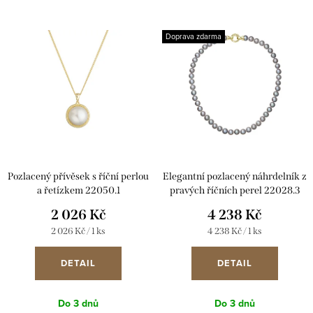
e
Nejdražší
V
n
Doprava zdarma
ý
Abecedně
í
p
p
i
r
s
o
p
d
r
u
Pozlacený přívěsek s říční perlou
Elegantní pozlacený náhrdelník z
o
k
a řetízkem 22050.1
pravých říčních perel 22028.3
d
šedý
2 026 Kč
4 238 Kč
t
u
Měrná
Měrná
2 026 Kč / 1 ks
4 238 Kč / 1 ks
ů
cena:
cena:
k
DETAIL
DETAIL
t
ů
Do 3 dnů
Do 3 dnů