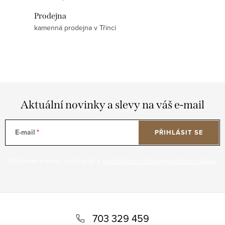
Prodejna
kamenná prodejna v Třinci
Aktuální novinky a slevy na váš e-mail
E-mail
PŘIHLÁSIT SE
Vložením e-mailu souhlasíte s
podmínkami ochrany osobních údajů
Z
á
703 329 459