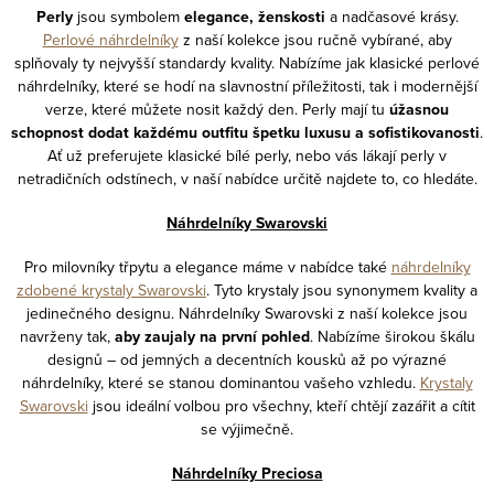
Perly
jsou symbolem
elegance, ženskosti
a nadčasové krásy.
Perlové náhrdelníky
z naší kolekce jsou ručně vybírané, aby
splňovaly ty nejvyšší standardy kvality. Nabízíme jak klasické perlové
náhrdelníky, které se hodí na slavnostní příležitosti, tak i modernější
verze, které můžete nosit každý den. Perly mají tu
úžasnou
schopnost dodat každému outfitu špetku luxusu a sofistikovanosti
.
Ať už preferujete klasické bílé perly, nebo vás lákají perly v
netradičních odstínech, v naší nabídce určitě najdete to, co hledáte.
Náhrdelníky Swarovski
Pro milovníky třpytu a elegance máme v nabídce také
náhrdelníky
zdobené krystaly Swarovski
. Tyto krystaly jsou synonymem kvality a
jedinečného designu. Náhrdelníky Swarovski z naší kolekce jsou
navrženy tak,
aby zaujaly na první pohled
. Nabízíme širokou škálu
designů – od jemných a decentních kousků až po výrazné
náhrdelníky, které se stanou dominantou vašeho vzhledu.
Krystaly
Swarovski
jsou ideální volbou pro všechny, kteří chtějí zazářit a cítit
se výjimečně.
Náhrdelníky Preciosa