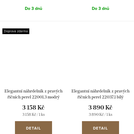
Do 3 dnů
Do 3 dnů
Doprava zdarma
Elegantní náhrdelník z pravých
Elegantní náhrdelník z pravých
říčních perel 22001.3 modrý
říčních perel 22037.1 bílý
3 158 Kč
3 890 Kč
Měrná
Měrná
3 158 Kč / 1 ks
3 890 Kč / 1 ks
cena:
cena:
DETAIL
DETAIL