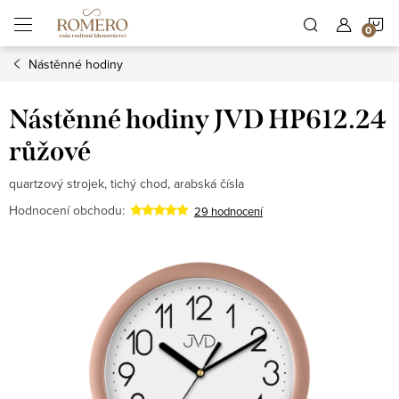
Přejít
N
na
obsah
Nástěnné hodiny
K
Nástěnné hodiny JVD HP612.24
růžové
quartzový strojek, tichý chod, arabská čísla
Hodnocení obchodu:
29 hodnocení