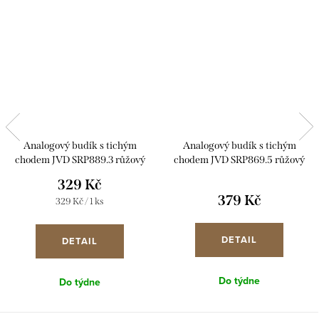
Analogový budík s tichým
Analogový budík s tichým
chodem JVD SRP889.3 růžový
chodem JVD SRP869.5 růžový
329 Kč
379 Kč
Měrná
329 Kč / 1 ks
cena:
DETAIL
DETAIL
Do týdne
Do týdne