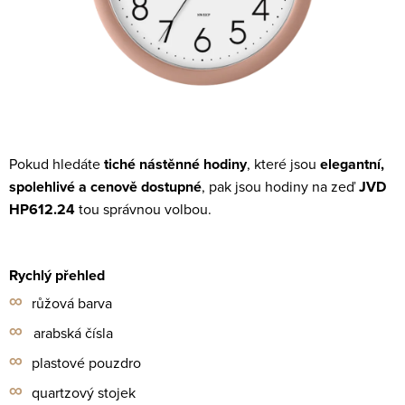
Pokud hledáte
tiché nástěnné hodiny
, které jsou
elegantní,
spolehlivé a cenově dostupné
, pak jsou hodiny na zeď
JVD
HP612.24
tou správnou volbou.
Rychlý přehled
∞
růžová barva
∞
arabská čísla
∞
plastové pouzdro
∞
quartzový stojek