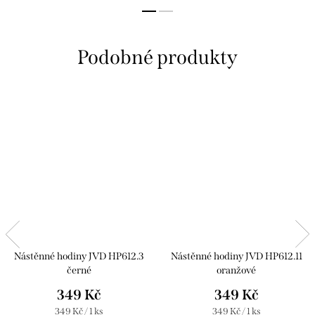
Nástěnné hodiny JVD HP612.3
Nástěnné hodiny JVD HP612.11
černé
oranžové
349 Kč
349 Kč
Měrná
Měrná
349 Kč / 1 ks
349 Kč / 1 ks