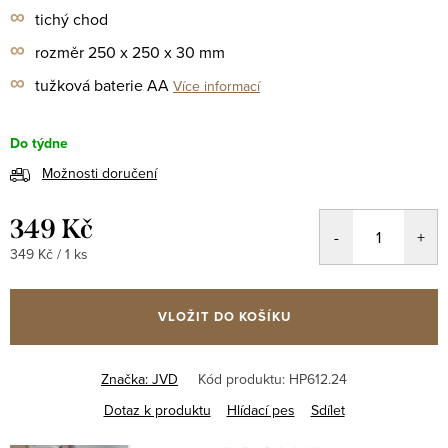
∞
tichý chod
∞
rozměr 250 x 250 x 30 mm
∞
tužková baterie AA
Více informací
Do týdne
Možnosti doručení
349 Kč
Měrná
349 Kč / 1 ks
cena:
VLOŽIT DO KOŠÍKU
Značka:
JVD
Kód produktu:
HP612.24
Dotaz k produktu
Hlídací pes
Sdílet