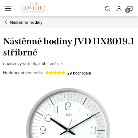
Přejít
N
na
obsah
Nástěnné hodiny
K
Nástěnné hodiny JVD HX8019.1
stříbrné
quartzový strojek, arabská čísla
Hodnocení obchodu:
29 hodnocení