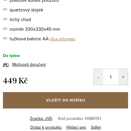
plastové kulaté pouzdro
∞
quartzový stojek
∞
tichý chod
∞
rozměr 330x330x45 mm
∞
tužková baterie AA
Více informací
Do týdne
Možnosti doručení
449 Kč
Měrná
cena:
VLOŽIT DO KOŠÍKU
Značka:
JVD
Kód produktu:
HX8019.1
Dotaz k produktu
Hlídací pes
Sdílet