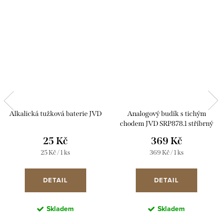
Alkalická tužková baterie JVD
Analogový budík s tichým
chodem JVD SRP878.1 stříbrný
25 Kč
369 Kč
Měrná
Měrná
25 Kč / 1 ks
369 Kč / 1 ks
cena:
cena:
DETAIL
DETAIL
Skladem
Skladem