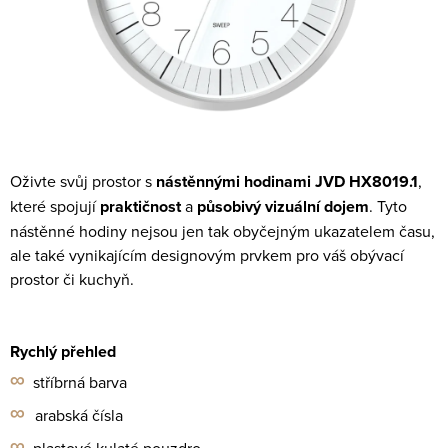
Oživte svůj prostor s
nástěnnými hodinami JVD HX8019.1
,
které spojují
praktičnost
a
působivý vizuální dojem
. Tyto
nástěnné hodiny nejsou jen tak obyčejným ukazatelem času,
ale také vynikajícím designovým prvkem pro váš obývací
prostor či kuchyň.
Rychlý přehled
∞
stříbrná barva
∞
arabská čísla
∞