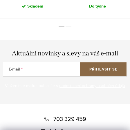
Skladem
Do týdne
Aktuální novinky a slevy na váš e-mail
E-mail
PŘIHLÁSIT SE
Vložením e-mailu souhlasíte s
podmínkami ochrany osobních údajů
Z
á
703 329 459
p