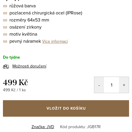
∞
růžová barva
∞
pozlacená chirurgická ocel
(IPRose)
∞
rozměry 64x53 mm
∞
osázení zirkony
∞
motiv květina
∞
pevný náramek
Více informací
Do týdne
Možnosti doručení
499 Kč
Měrná
499 Kč / 1 ks
cena:
VLOŽIT DO KOŠÍKU
Značka:
JVD
Kód produktu:
JGB17R