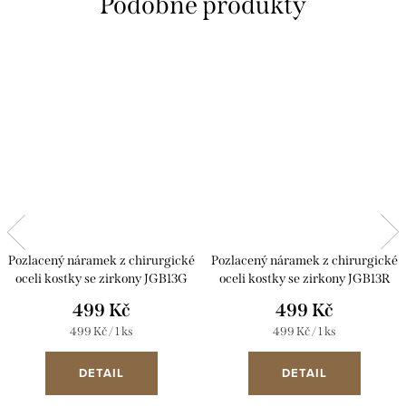
Pozlacený náramek z chirurgické
Pozlacený náramek z chirurgické
oceli kostky se zirkony JGB13G
oceli kostky se zirkony JGB13R
499 Kč
499 Kč
Měrná
Měrná
499 Kč / 1 ks
499 Kč / 1 ks
cena:
cena:
DETAIL
DETAIL