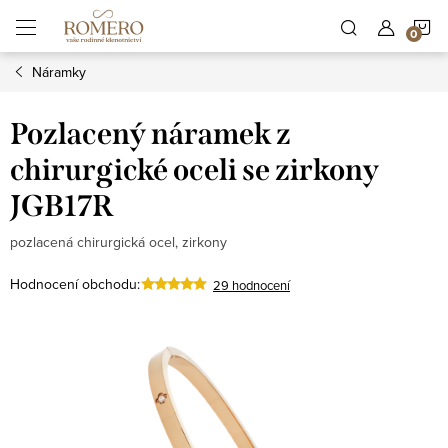
Přejít
N
na
obsah
Náramky
K
Pozlacený náramek z
chirurgické oceli se zirkony
JGB17R
pozlacená chirurgická ocel, zirkony
Hodnocení obchodu:
29 hodnocení